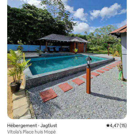
Hébergement ⋅ Jagtlust
Évaluation mo
4,47 (15)
Vitola’s Place huis Mopé