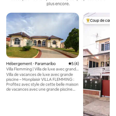
plus encore.
Coup de cœur 
Coups de cœur vo
Hébergement ⋅ Paramaribo
Évaluation moyenne sur la 
5 (4)
Villa Flemming | Villa de luxe avec grande
piscine
Villa de vacances de luxe avec grande
piscine – Monplaisir VILLA FLEMMING :
Profitez avec style de cette belle maison
de vacances avec une grande piscine
privée et 4 chambres, chacune avec ses
propres toilettes/salle de bain. Nous
respectons les normes les plus élevées
en matière d'hygiène et d'entretien, afin
que vous accédiez à un environnement