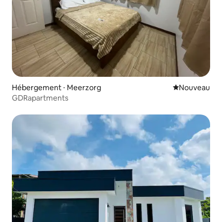
Hébergement ⋅ Meerzorg
Nouvel hébe
Nouveau
GDRapartments