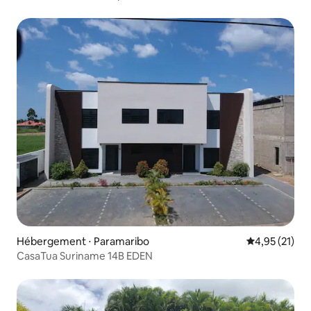
Hébergement ⋅ Paramaribo
Évaluation mo
4,95 (21)
CasaTua Suriname 14B EDEN