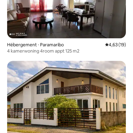
Hébergement ⋅ Paramaribo
Évaluation mo
4,63 (19)
4 kamerwoning 4room appt 125 m2