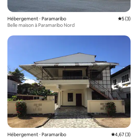
Hébergement ⋅ Paramaribo
Évaluatio
5 (3)
Belle maison à Paramaribo Nord
Hébergement ⋅ Paramaribo
Évaluation m
4,67 (3)