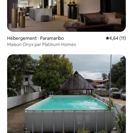
Hébergement ⋅ Paramaribo
Évaluation mo
4,64 (11)
Maison Onyx par Platinum Homes