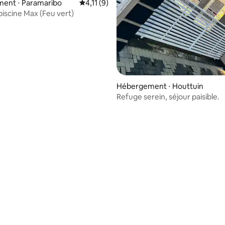
ent ⋅ Paramaribo
Évaluation moyenne sur la base de 9 comme
4,11 (9)
piscine Max (Feu vert)
Hébergement ⋅ Houttuin
Refuge serein, séjour paisible.