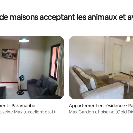
de maisons acceptant les animaux et a
ent ⋅ Paramaribo
Appartement en résidence ⋅ P
o
piscine Max (excellent état)
Max Garden et piscine (Gold Di