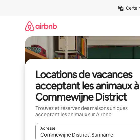
Aller
Certai
directement
au
contenu
Locations de vacances
acceptant les animaux à
Commewijne District
Trouvez et réservez des maisons uniques
acceptant les animaux sur Airbnb
Adresse
Lorsque les résultats s'affichent, utilisez les flèc