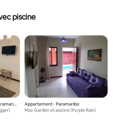
vec piscine
aramarib
Appartement ⋅ Paramaribo
gger)
Max Garden et piscine (Purple Rain)