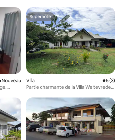
Superhôte
Superhôte
Nouvel hébergement
Nouveau
Villa
Évaluation moyenn
5 (3)
ge.
Partie charmante de la Villa Weltevreden
PalmVillage