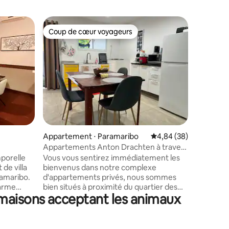
Appartem
Coup de cœur voyageurs
Coup de
Coup de cœur voyageurs
Coup de
Appartem
Paramari
Souhaite
l'agitatio
possibilit
sûr idéal
paix. Un
pièces a
luxe, con
stagiaire
Internet 
ntaires : 4,67 sur 5
Appartement ⋅ Paramaribo
Évaluation moyenne su
4,84 (38)
peut éga
séjours p
Appartements Anton Drachten à travers
demandée 
Surinamerivier
porelle
Vous vous sentirez immédiatement les
restitué
de villa
bienvenus dans notre complexe
stockage 
ramaribo.
d'appartements privés, nous sommes
modique
harme
bien situés à proximité du quartier des
 maisons acceptant les animaux
 Les
divertissements et du centre-ville
e bois
historique. Toute la cour est entourée de
n bois
murs et vous recevrez une
poque
télécommande pour le portail. La