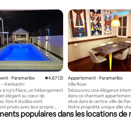
r la base de 8 commentaires : 4,88 sur 5
ent ⋅ Paramaribo
Évaluation moyenne sur la base de 3 comme
4,67 (3)
Appartement ⋅ Paramaribo
e – Kankantri
Villa Rose
 à Ivy's Place, un hébergement
Découvrez une élégance intem
et élégant au cœur de
dans ce charmant appartement 
o. Nos 4 studios sont
situé dans le centre-ville de Pa
nt privés avec leur propre
Notre propriété unique allie c
ents populaires dans les locations de
lle de bain et lit « king size ». À
historique et confort moderne.
r, vous pourrez profiter d'une
hauts plafonds, les planchers d
cine, d'un coin salon
franc et les fenêtres à volets e
e et d'un jardin clos sécurisé.
évoquent la grandeur d'une é