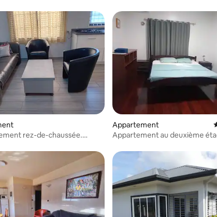
e sur la base de 3 commentaires : 4 sur 5
ment
Appartement
tement rez-de-chaussée.
Appartement au deuxième éta
bo Nord
Paramaribo Noord.