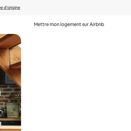
ue d'origine
Mettre mon logement sur Airbnb
sant glisser.