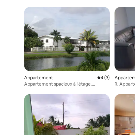
Appartement
Évaluation moyenn
4 (3)
Apparte
Appartement spacieux à l’étage.
R. Appar
Paramaribo Nord
Paramari