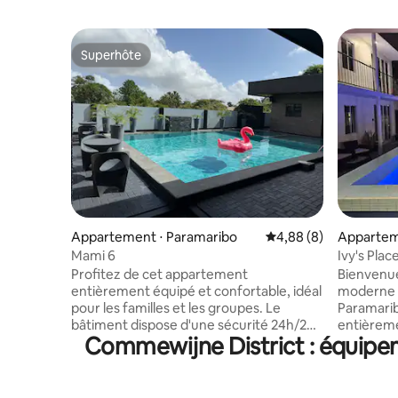
Superhôte
Superhôte
Appartement ⋅ Paramaribo
Évaluation moyenne su
4,88 (8)
Appartem
Mami 6
Ivy's Plac
Profitez de cet appartement
Bienvenue
entièrement équipé et confortable, idéal
moderne 
pour les familles et les groupes. Le
Paramarib
bâtiment dispose d'une sécurité 24h/24.
entièreme
Commewijne District : équipem
La cuisine est entièrement équipée et
cuisine, sa
comprend des ustensiles, un four à
l'extérieu
micro-ondes, une cuisinière électrique,
grande pis
une friteuse et des articles de base. Lave
confortabl