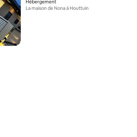
ntaires : 4,11 sur 5
Hébergement
La maison de Nona à Houttuin