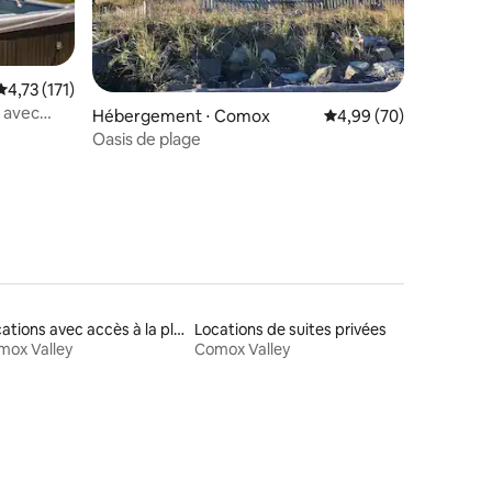
Évaluation moyenne sur la base de 171 commentaires : 4,73 sur 5
4,73 (171)
mmentaires : 5 sur 5
 avec
Hébergement ⋅ Comox
Évaluation moyenne su
4,99 (70)
Oasis de plage
Locations avec accès à la plage
Locations de suites privées
mox Valley
Comox Valley