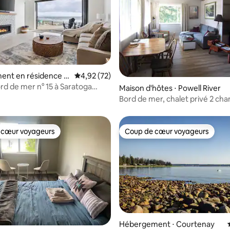
ent en résidence ⋅
Évaluation moyenne sur la base de 72 comme
4,92 (72)
ek
ord de mer n° 15 à Saratoga
 la base de 112 commentaires : 4,87 sur 5
Maison d'hôtes ⋅ Powell River
use
Bord de mer, chalet privé 2 ch
6 couchages, animaux
 cœur voyageurs
Coup de cœur voyageurs
 cœur voyageurs
Coup de cœur voyageurs
 la base de 121 commentaires : 4,98 sur 5
Hébergement ⋅ Courtenay