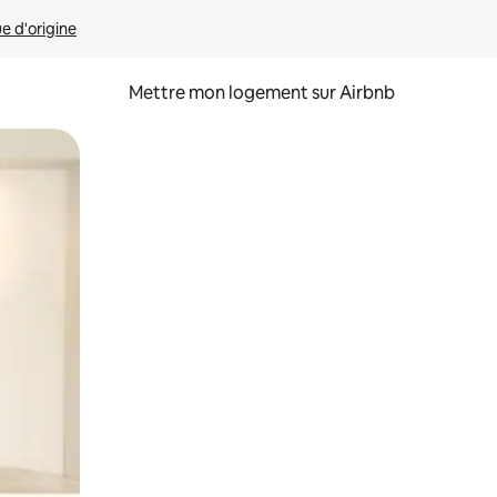
ue d'origine
Mettre mon logement sur Airbnb
sant glisser.