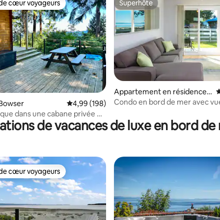
de cœur voyageurs
Superhôte
 cœur voyageurs les plus appréciés
Superhôte
 la base de 110 commentaires : 4,96 sur 5
Appartement en résidence ⋅
É
Courtenay
Condo en bord de mer avec vu
 Bowser
Évaluation moyenne sur la base de 198 commen
4,99 (198)
l'océan près de Mount Washin
ique dans une cabane privée en
ations de vacances de luxe en bord de
mer
de cœur voyageurs
 cœur voyageurs les plus appréciés