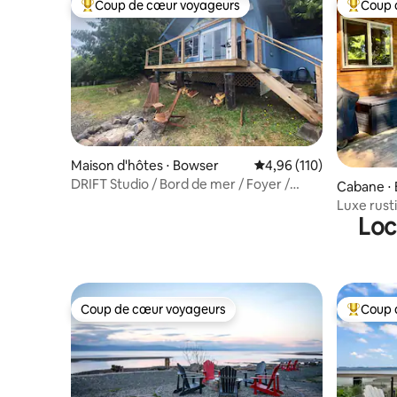
Coup de cœur voyageurs
Coup 
Coups de cœur voyageurs les plus appréciés
Coups de
Maison d'hôtes ⋅ Bowser
Évaluation moyenne sur
4,96 (110)
DRIFT Studio / Bord de mer / Foyer /
Cabane ⋅
Bowser / Colombie-Britannique
Luxe rust
Loc
bord de 
Coup de cœur voyageurs
Coup 
Coup de cœur voyageurs
Coups de