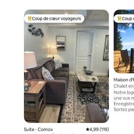
Coup de cœur voyageurs
Coup 
Coups de cœur voyageurs les plus appréciés
Coups de
Maison d'
and
Chalet en
souffle et
Notre log
une vue m
Enregistr
Sortez par
privé et 
plage pra
superbe r
Suite ⋅ Comox
Évaluation moyenne sur
4,99 (119)
sans fin.