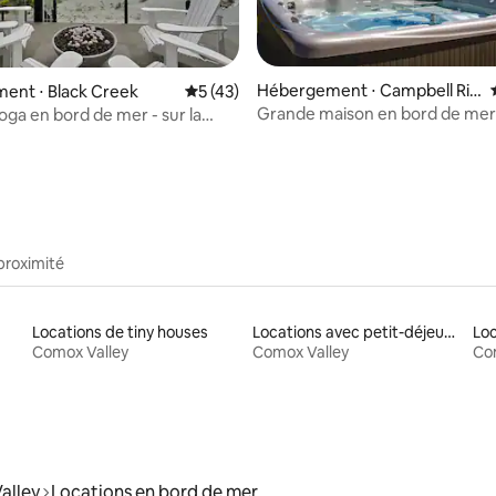
r la base de 88 commentaires : 4,91 sur 5
Hébergement ⋅ Campbell Riv
ent ⋅ Black Creek
Évaluation moyenne sur la base de 43 co
5 (43)
er
Grande maison en bord de mer
toga en bord de mer - sur la
Spa !
proximité
Locations de tiny houses
Locations avec petit-déjeuner
Comox Valley
Comox Valley
Co
alley
Locations en bord de mer