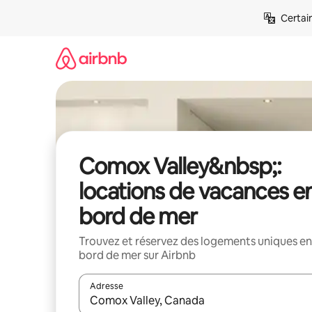
Aller
Certai
directement
au
contenu
Comox Valley&nbsp;:
locations de vacances e
bord de mer
Trouvez et réservez des logements uniques en
bord de mer sur Airbnb
Adresse
Lorsque les résultats s'affichent, utilisez les flèc