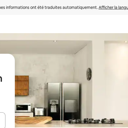
nes informations ont été traduites automatiquement. 
Afficher la lang
n
hes vers le haut et vers le bas pour les parcourir ou en appuyant et en fai