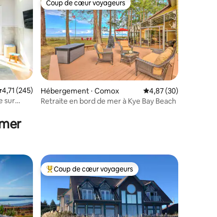
Coup de cœur voyageurs
Coup de cœur voyageurs
valuation moyenne sur la base de 245 commentaires : 4,71 sur 5
4,71 (245)
Hébergement ⋅ Comox
Évaluation moyenne su
4,87 (30)
e sur
Retraite en bord de mer à Kye Bay Beach
taires : 4,99 sur 5
gton
 mer
Coup de cœur voyageurs
Coups de cœur voyageurs les plus appréciés