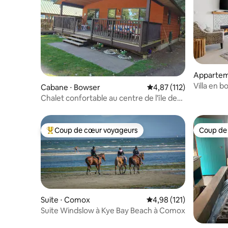
Appartem
Black Cre
Villa en b
Cabane ⋅ Bowser
Évaluation moyenne sur
4,87 (112)
Beach Ho
Chalet confortable au centre de l'île de
Vancouver
Coup de cœur voyageurs
Coup de
Coups de cœur voyageurs les plus appréciés
Coup de
Suite ⋅ Comox
Évaluation moyenne sur
4,98 (121)
Suite Windslow à Kye Bay Beach à Comox