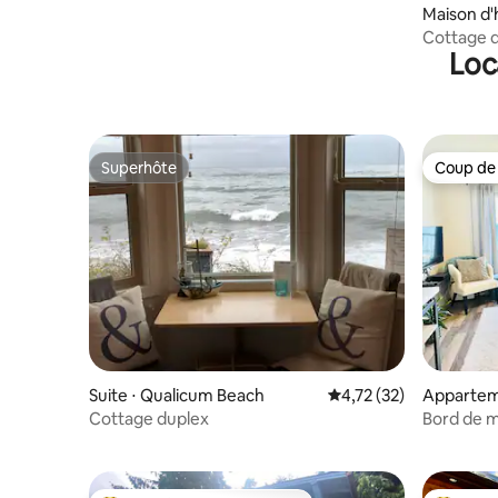
Maison d'
ver
Cottage d
Loc
Superhôte
Coup de
Superhôte
Coup de
Suite ⋅ Qualicum Beach
Évaluation moyenne su
4,72 (32)
Appartem
Courtena
Cottage duplex
Bord de m
Beach