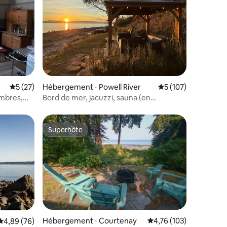
ntaires : 4,92 sur 5
Évaluation moyenne sur la base de 27 commentaires : 5 sur 5
5 (27)
Hébergement ⋅ Powell River
Évaluation moyenne 
5 (107)
ambres,
Bord de mer, jacuzzi, sauna (en
supplément), suite Hemlock
Superhôte
Superhôte
Hébergement ⋅ Courtenay
Évaluation moyenne sur
4,76 (103)
Évaluation moyenne sur la base de 76 commentaires : 4,89 sur 5
4,89 (76)