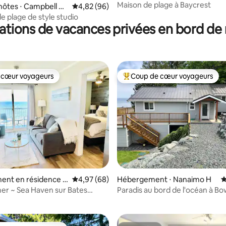
Maison de plage à Baycrest
hôtes ⋅ Campbell Ri
Évaluation moyenne sur la base de 96 commen
4,82 (96)
e plage de style studio
ations de vacances privées en bord de
 cœur voyageurs
Coup de cœur voyageurs
 cœur voyageurs
Coups de cœur voyageurs les p
r la base de 32 commentaires : 4,72 sur 5
ent en résidence ⋅
Évaluation moyenne sur la base de 68 commen
4,97 (68)
Hébergement ⋅ Nanaimo H
É
y
er ~ Sea Haven sur Bates
Paradis au bord de l'océan à Bo
Colombie-Britannique