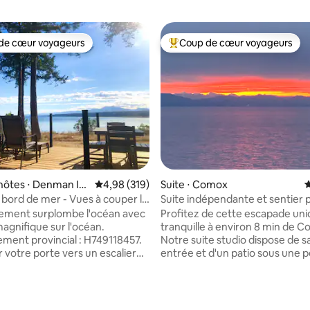
de cœur voyageurs
Coup de cœur voyageurs
 cœur voyageurs les plus appréciés
Coups de cœur voyageurs les p
hôtes ⋅ Denman Isl
Évaluation moyenne sur la base de 319 commen
4,98 (319)
Suite ⋅ Comox
É
 bord de mer - Vues à couper le
Suite indépendante et sentier p
 plage
Sandy Beach
ement surplombe l'océan avec
Profitez de cette escapade uni
agnifique sur l'océan.
tranquille à environ 8 min de 
ement provincial : H749118457.
Notre suite studio dispose de s
 votre porte vers un escalier
entrée et d'un patio sous une 
vous vous retrouverez sur une
avec vue sur des arbres fruitier
tiquement isolée avec un
vastes jardins sur 1,25 acres d'in
ocher sculptural et une faune
Descendez le sentier depuis no
 la base de 119 commentaires : 4,99 sur 5
 Vous apprécierez notre
maison jusqu'à une magnifique