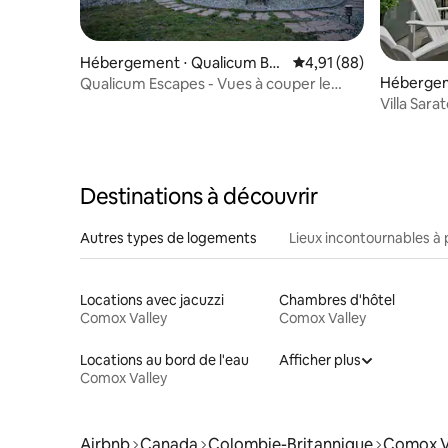
Hébergement ⋅ Qualicum Be
Évaluation moyenne su
4,91 (88)
ach
Hébergem
Qualicum Escapes - Vues à couper le
souffle.
Villa Sara
plage !
Destinations à découvrir
Autres types de logements
Lieux incontournables à 
Locations avec jacuzzi
Chambres d'hôtel
Comox Valley
Comox Valley
Locations au bord de l'eau
Afficher plus
Comox Valley
Airbnb
Canada
Colombie-Britannique
Comox V