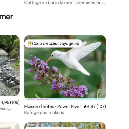
Cottage en bord de mer : cheminée en
taires : 4,82 sur 5
brique + terrasse avec vue sur l'océan
 mer
Coup de cœur voyageurs
lus appréciés
Coups de cœur voyageurs les plus appréciés
taires : 4,97 sur 5
valuation moyenne sur la base de 105 commentaires : 4,95 sur 5
4,95 (105)
Maison d'hôtes ⋅ Powell River
Évaluation moyenne sur
4,97 (107)
wser,
Refuge pour colibris