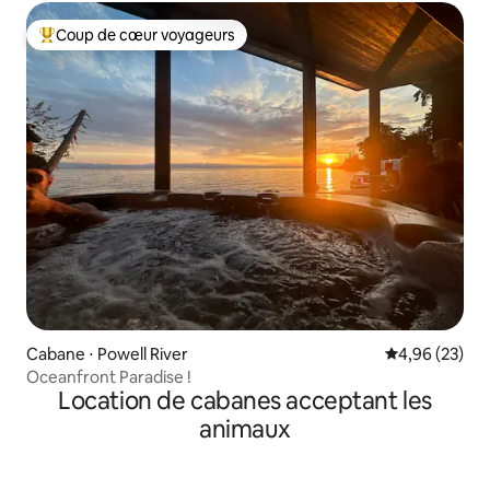
Coup de cœur voyageurs
Coups de cœur voyageurs les plus appréciés
Cabane ⋅ Powell River
Évaluation mo
4,96 (23)
Oceanfront Paradise !
Location de cabanes acceptant les
animaux