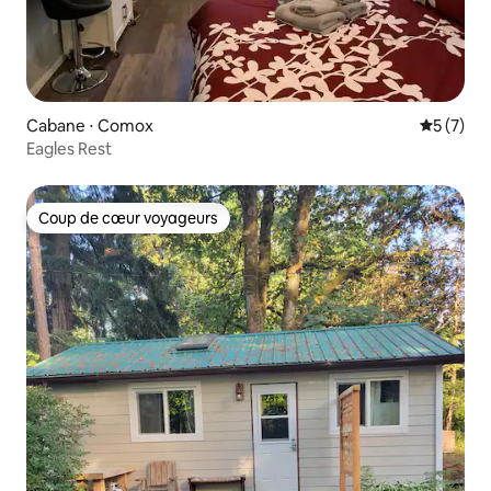
Cabane ⋅ Comox
Évaluatio
5 (7)
Eagles Rest
Coup de cœur voyageurs
Coup de cœur voyageurs