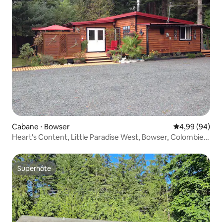
Cabane ⋅ Bowser
Évaluation mo
4,99 (94)
Heart's Content, Little Paradise West, Bowser, Colombie-
Britannique
Superhôte
Superhôte