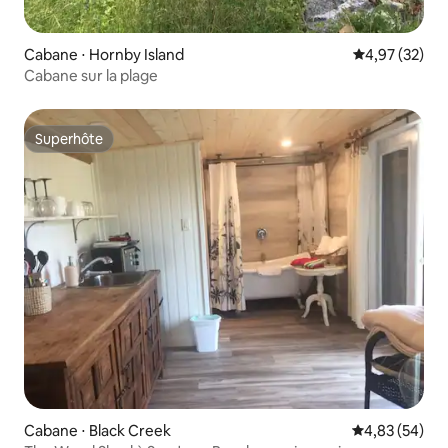
Cabane ⋅ Hornby Island
Évaluation mo
4,97 (32)
Cabane sur la plage
Superhôte
Superhôte
Cabane ⋅ Black Creek
Évaluation mo
4,83 (54)