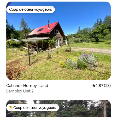
Coup de cœur voyageurs
Coup de cœur voyageurs
Cabane ⋅ Hornby Island
Évaluation mo
4,87 (23)
Barnplex Unit 2
Coup de cœur voyageurs
Coups de cœur voyageurs les plus appréciés