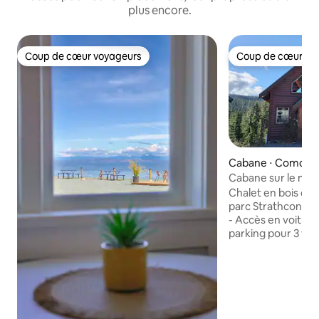
plus encore.
Coup de cœur voyageurs
Coup de cœur vo
Coup de cœur voyageurs
Coup de cœur vo
Cabane ⋅ Comox V
Cabane sur le mo
Chalet en bois con
parc Strathcona s
- Accès en voiture 
parking pour 3 véh
pour 10 personnes
pieds carrés et 3 s
complètes - Gran
hauts plafonds et v
Cuisine entièremen
loisirs au niveau i