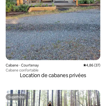
Cabane ⋅ Courtenay
Évaluation mo
4,86 (37)
Cabane confortable
Location de cabanes privées
Superhôte
Superhôte