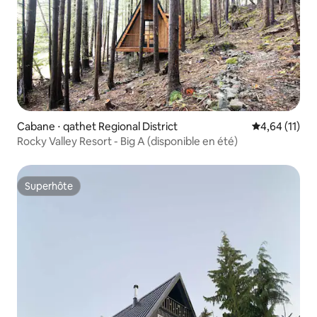
Cabane ⋅ qathet Regional District
Évaluation mo
4,64 (11)
Rocky Valley Resort - Big A (disponible en été)
Superhôte
Superhôte