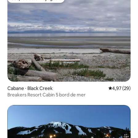
Coup de cœur voyageurs
Cabane ⋅ Black Creek
Évaluation mo
4,97 (29)
Breakers Resort Cabin 5 bord de mer