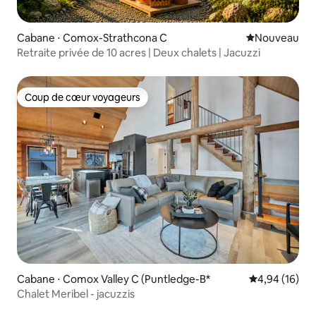
Cabane ⋅ Comox-Strathcona C
Nouvel hébe
Nouveau
Retraite privée de 10 acres | Deux chalets | Jacuzzi
Coup de cœur voyageurs
Coup de cœur voyageurs
Cabane ⋅ Comox Valley C (Puntledge-B*
Évaluation mo
4,94 (16)
Chalet Meribel - jacuzzis