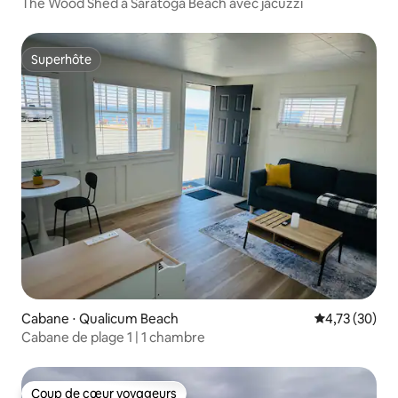
The Wood Shed à Saratoga Beach avec jacuzzi
Superhôte
Superhôte
Cabane ⋅ Qualicum Beach
Évaluation mo
4,73 (30)
Cabane de plage 1 | 1 chambre
Coup de cœur voyageurs