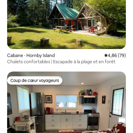
Cabane ⋅ Hornby Island
Évaluation mo
4,86 (79)
Chalets confortables | Escapade à la plage et en forêt
Coup de cœur voyageurs
Coup de cœur voyageurs