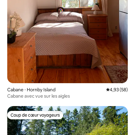
Cabane ⋅ Hornby Island
Évaluation mo
4,93 (58)
Cabane avec vue sur les aigles
Coup de cœur voyageurs
Coup de cœur voyageurs