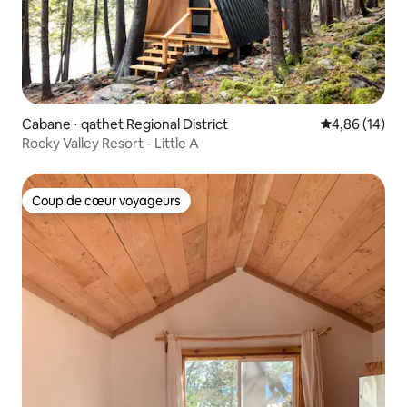
Cabane ⋅ qathet Regional District
Évaluation mo
4,86 (14)
Rocky Valley Resort - Little A
Coup de cœur voyageurs
Coup de cœur voyageurs