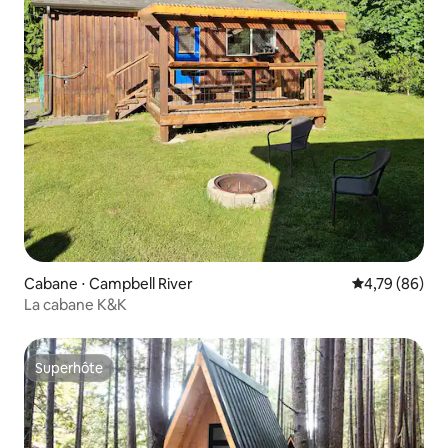
Cabane ⋅ Campbell River
Évaluation mo
4,79 (86)
La cabane K&K
Superhôte
Superhôte