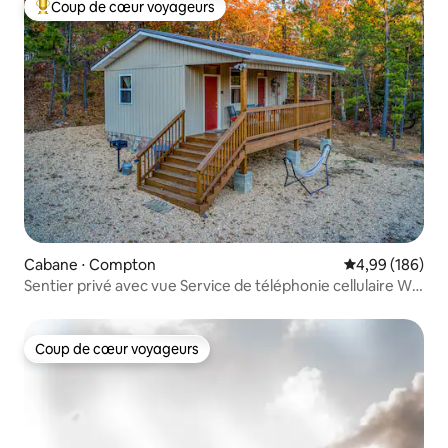
Coup de cœur voyageurs
Coups de cœur voyageurs les plus appréciés
Cabane ⋅ Compton
Évaluation moy
4,99 (186)
Sentier privé avec vue Service de téléphonie cellulaire Wi-
Fi
Coup de cœur voyageurs
Coup de cœur voyageurs