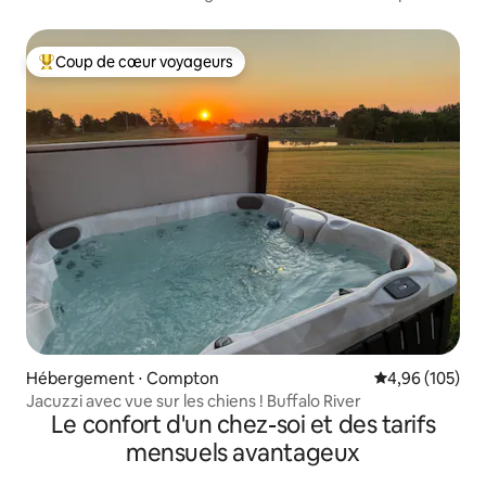
campagne
Coup de cœur voyageurs
Coups de cœur voyageurs les plus appréciés
Hébergement ⋅ Compton
Évaluation moy
4,96 (105)
Jacuzzi avec vue sur les chiens ! Buffalo River
Le confort d'un chez-soi et des tarifs
mensuels avantageux