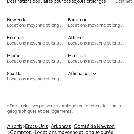
Destinations populaires pour des séjours prolongés
Destinati
New York
Barcelone
Locations moyenne et longue durée
Locations moyenne et longue durée
Florence
Athènes
Locations moyenne et longue durée
Locations moyenne et longue durée
Miami
Montréal
Locations moyenne et longue durée
Locations moyenne et longue durée
Seattle
Afficher plus
Locations moyenne et longue durée
* Des exclusions peuvent s'appliquer en fonction des zones
géographiques et des logements.
Airbnb
États-Unis
Arkansas
Comté de Newton
Compton
Locations moyenne et longue durée