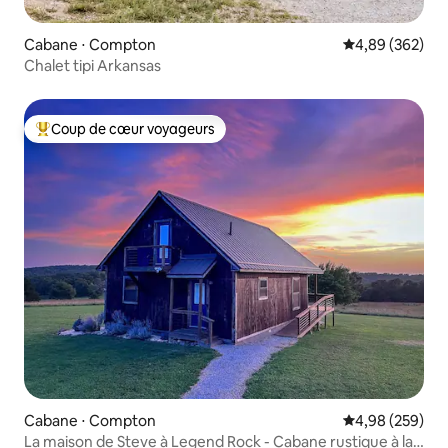
Cabane ⋅ Compton
Évaluation moy
4,89 (362)
Chalet tipi Arkansas
Coup de cœur voyageurs
Coups de cœur voyageurs les plus appréciés
Cabane ⋅ Compton
Évaluation moy
4,98 (259)
La maison de Steve à Legend Rock - Cabane rustique à la