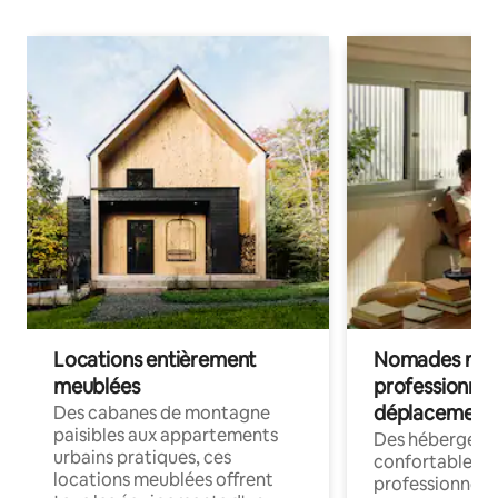
Locations entièrement
Nomades num
meublées
professionnel
déplacement
Des cabanes de montagne
paisibles aux appartements
Des hébergem
urbains pratiques, ces
confortables p
locations meublées offrent
professionnels