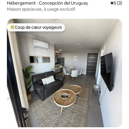
Hébergement ⋅ Concepción del Uruguay
Évaluatio
5 (3)
Maison spacieuse, à usage exclusif.
Coup de cœur voyageurs
Coups de cœur voyageurs les plus appréciés