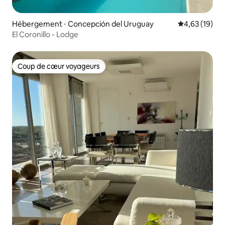
Hébergement ⋅ Concepción del Uruguay
Évaluation mo
4,63 (19)
El Coronillo - Lodge
Coup de cœur voyageurs
Coup de cœur voyageurs