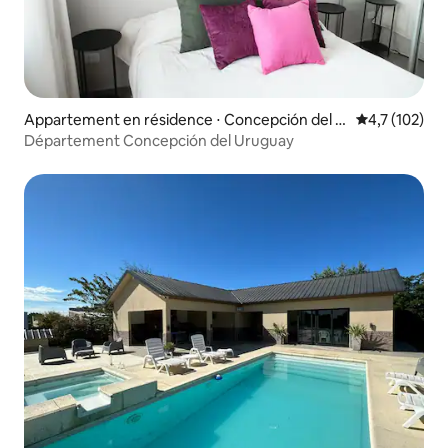
Appartement en résidence ⋅ Concepción del U
Évaluation mo
4,7 (102)
ruguay
Département Concepción del Uruguay