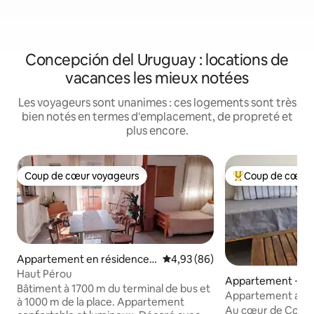
Concepción del Uruguay : locations de
vacances les mieux notées
Les voyageurs sont unanimes : ces logements sont très
bien notés en termes d'emplacement, de propreté et
plus encore.
Coup de cœur voyageurs
Coup de cœur 
Coup de cœur voyageurs
Coups de cœur vo
Appartement en résidence ⋅
Évaluation moyenne sur la base
4,93 (86)
Concepción del Uruguay
Haut Pérou
Appartement ⋅ C
Bâtiment à 1700 m du terminal de bus et
del Uruguay
Appartement avec
à 1000 m de la place. Appartement
dans le centre his
Au cœur de Conce