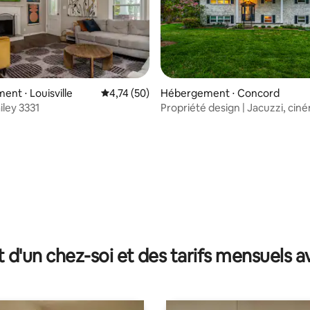
nt ⋅ Louisville
Évaluation moyenne sur la base de 50 comme
4,74 (50)
Hébergement ⋅ Concord
iley 3331
Propriété design | Jacuzzi, ciné
de jeux et plus encore
la base de 236 commentaires : 4,96 sur 5
t d'un chez-soi et des tarifs mensuels 