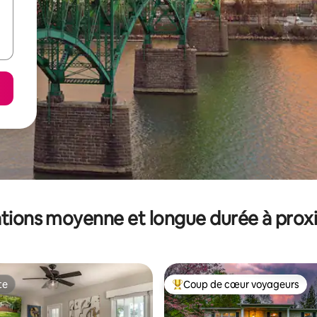
tions moyenne et longue durée à prox
te
Coup de cœur voyageurs
te
Coups de cœur voyageurs les p