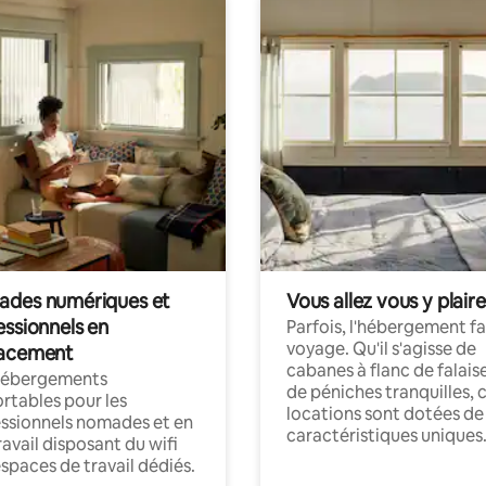
des numériques et
Vous allez vous y plaire
essionnels en
Parfois, l'hébergement fai
voyage. Qu'il s'agisse de
acement
cabanes à flanc de falais
hébergements
de péniches tranquilles, 
rtables pour les
locations sont dotées de
ssionnels nomades et en
caractéristiques uniques
ravail disposant du wifi
espaces de travail dédiés.