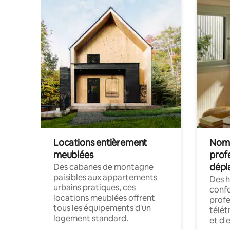
Locations entièrement
Noma
meublées
prof
dépl
Des cabanes de montagne
paisibles aux appartements
Des 
urbains pratiques, ces
confo
locations meublées offrent
profe
tous les équipements d'un
télét
logement standard.
et d'