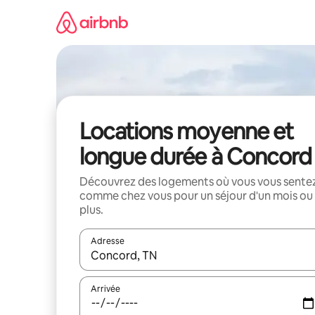
Aller
directement
au
contenu
Locations moyenne et
longue durée à Concord
Découvrez des logements où vous vous sente
comme chez vous pour un séjour d'un mois ou
plus.
Adresse
Lorsque les résultats s'affichent, utilisez les flèc
Arrivée