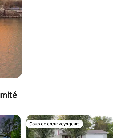
imité
Coup de cœur voyageurs
lus appréciés
Coup de cœur voyageurs