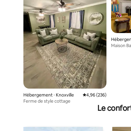
Hébergeme
Maison Ba
Hébergement ⋅ Knoxville
Évaluation moyenne sur 
4,96 (236)
Ferme de style cottage
Le confor