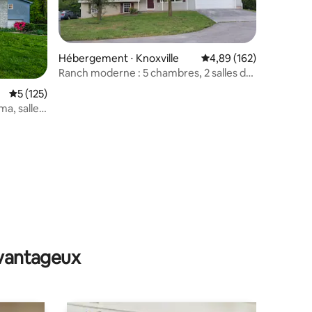
Hébergement ⋅ Knoxville
Évaluation moyenne sur
4,89 (162)
Ranch moderne : 5 chambres, 2 salles de
bain, grands groupes bienvenus
ntaires : 4,74 sur 5
Évaluation moyenne sur la base de 125 commentaires : 5 sur 5
5 (125)
ma, salle
avantageux