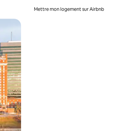
Mettre mon logement sur Airbnb
sant glisser.