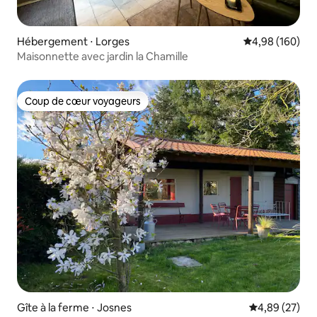
Hébergement ⋅ Lorges
Évaluation moy
4,98 (160)
Maisonnette avec jardin la Chamille
Coup de cœur voyageurs
Coup de cœur voyageurs
Gîte à la ferme ⋅ Josnes
Évaluation mo
4,89 (27)