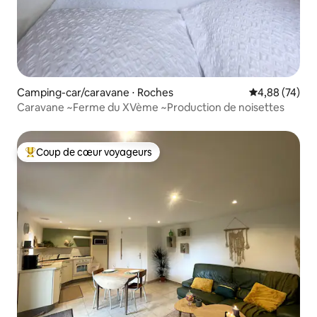
Camping-car/caravane ⋅ Roches
Évaluation mo
4,88 (74)
Caravane ~Ferme du XVème ~Production de noisettes
Coup de cœur voyageurs
Coups de cœur voyageurs les plus appréciés