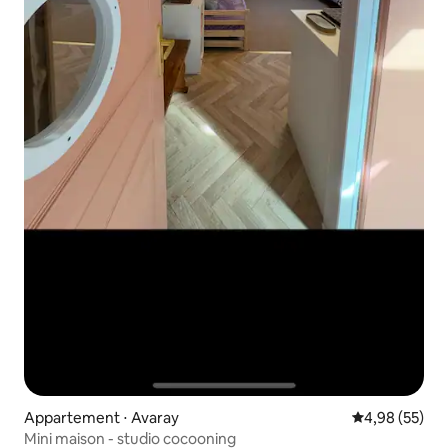
Appartement ⋅ Avaray
Évaluation mo
4,98 (55)
Mini maison - studio cocooning