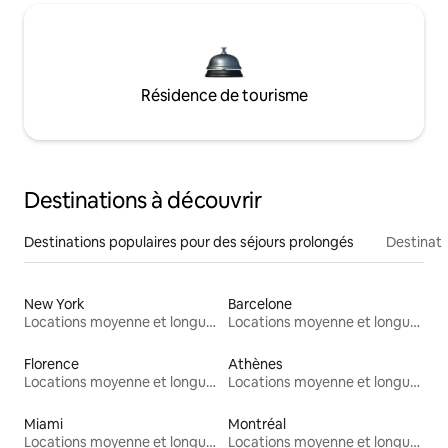
Résidence de tourisme
Destinations à découvrir
Destinations populaires pour des séjours prolongés
Destinati
New York
Barcelone
Locations moyenne et longue durée
Locations moyenne et longue durée
Florence
Athènes
Locations moyenne et longue durée
Locations moyenne et longue durée
Miami
Montréal
Locations moyenne et longue durée
Locations moyenne et longue durée