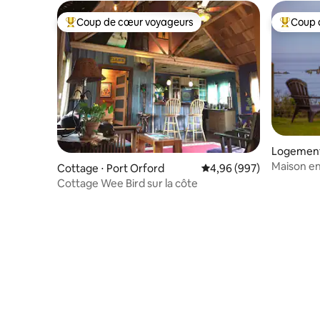
Coup de cœur voyageurs
Coup 
Coups de cœur voyageurs les plus appréciés
Coups de
Logement
s Bay
Maison en
Cottage ⋅ Port Orford
Évaluation moyenne sur 
4,96 (997)
plage, Co
Cottage Wee Bird sur la côte