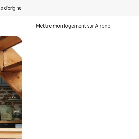
ue d'origine
Mettre mon logement sur Airbnb
sant glisser.