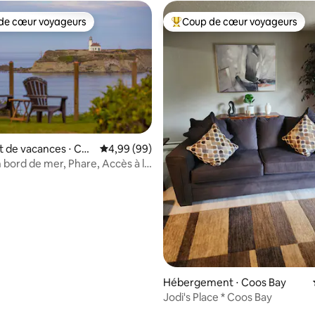
de cœur voyageurs
Coup de cœur voyageurs
 cœur voyageurs les plus appréciés
Coups de cœur voyageurs les p
 de vacances ⋅ Coo
Évaluation moyenne sur la base de 99 commen
4,99 (99)
 bord de mer, Phare, Accès à la
la base de 997 commentaires : 4,96 sur 5
ucher de soleil
Hébergement ⋅ Coos Bay
Jodi's Place * Coos Bay