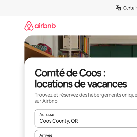
Aller
Certai
directement
au
contenu
Comté de Coos :
locations de vacances
Trouvez et réservez des hébergements uniqu
sur Airbnb
Adresse
Lorsque les résultats s'affichent, utilisez les flèc
Arrivée