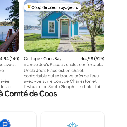
Dôme ⋅ C
Coup de cœur voyageurs
Coup
Coups de cœur voyageurs les plus appréciés
Coups d
Dôme cac
Cachée d
longue a
géodésiq
Niché sur
l'escapad
recherch
vacances
Entièreme
valuation moyenne sur la base de 140 commentaires : 4,94 sur 5
4,94 (140)
Cottage ⋅ Coos Bay
Évaluation moyenne sur
4,98 (629)
ntaires : 4,87 sur 5
magnifiqu
ac avec
« Uncle Joe's Place » : chalet confortable
moderne 
avec vue sur l'eau
ble
Uncle Joe's Place est un chalet
créant ai
confortable qui se trouve près de l'eau
vous chér
rrivée
avec vue sur le pont de Charleston et
la cuisin
l'estuaire de South Slough. Le chalet fait
rassembl
s à Comté de Coos
ane
490 pieds carrés, parfait pour les
imprégne
escapade
célibataires ou un couple visitant la
paisible 
quille
région. Situé juste à côté de Cape Arago
inoubliab
ne
Hwy et de la ville de Charleston. Il est à
mplète
quelques pas des commerces, des
vec lit
restaurants et de la marina de
itez d'un
Charleston. Le quartier est composé de