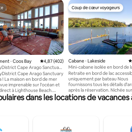
te
Coup de cœur voyageurs
te
Coup de cœur voyageurs
la base de 258 commentaires : 4,96 sur 5
Cabane ⋅ Lakeside
É
ent ⋅ Coos Bay
Évaluation moyenne sur la base de 402 comme
4,87 (402)
Mini-cabane isolée en bord de l
District Cape Arago Sanctuary
paddleboards
de mer
Retraite en bord de lac accessi
District Cape Arago Sanctuary
uniquement par bateau Nous
a ! La maison en bord de mer
fournissons tous les détails d'a
 vue imprenable sur l'océan et
après la réservation. Nichée sur le lac
direct à Lighthouse Beach.
laires dans les locations de vacance
North Tenmile, cette mini-cab
 une pointe donnant sur la mer,
paisible est parfaite pour une 
fenêtres et des vues du sol au
romantique ou une retraite tran
ur des kilomètres. Cette beauté
d'écrivain. Comprend une cuisi
du siècle a été conçue pour le
complète, une salle de bain co
e confort. Espace extérieur avec
avec douche/baignoire, un loft a
ur gazonnée avec foyer à gaz
King Size et vue sur le lac. Prof
confortables. Profitez de la