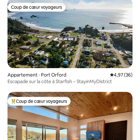
Coup de cœur voyageurs
Coup de cœur voyageurs
Appartement ⋅ Port Orford
Évaluation mo
4,97 (36)
Escapade sur la côte à Starfish – StayinMyDistrict
Coup de cœur voyageurs
Coups de cœur voyageurs les plus appréciés