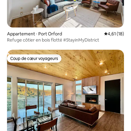
Appartement ⋅ Port Orford
Évaluation mo
4,61 (18)
Refuge côtier en bois flotté #StayinMyDistrict
Coup de cœur voyageurs
Coup de cœur voyageurs