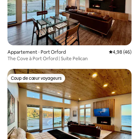
Appartement ⋅ Port Orford
Évaluation mo
4,98 (46)
The Cove à Port Orford | Suite Pelican
Coup de cœur voyageurs
Coup de cœur voyageurs