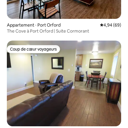
Appartement ⋅ Port Orford
Évaluation mo
4,94 (69)
The Cove à Port Orford | Suite Cormorant
Coup de cœur voyageurs
Coup de cœur voyageurs