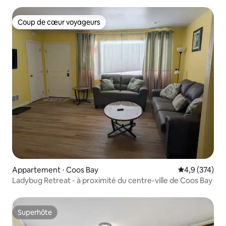
Coup de cœur voyageurs
Coup de cœur voyageurs
Appartement ⋅ Coos Bay
Évaluation mo
4,9 (374)
Ladybug Retreat - à proximité du centre-ville de Coos Bay
Superhôte
Superhôte