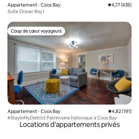
Appartement ⋅ Coos Bay
Évaluation moy
4,77 (435)
Suite Ocean Bay I
Coup de cœur voyageurs
Coup de cœur voyageurs
Appartement ⋅ Coos Bay
Évaluation moy
4,82 (191)
#StayinMyDistrict Patrimoine historique à Coos Bay
Locations d'appartements privés