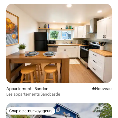
Appartement ⋅ Bandon
Nouvel hébe
Nouveau
Les appartements Sandcastle
Coup de cœur voyageurs
Coup de cœur voyageurs