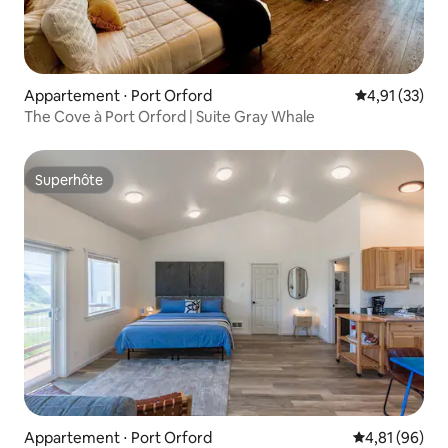
Appartement ⋅ Port Orford
Évaluation mo
4,91 (33)
The Cove à Port Orford | Suite Gray Whale
Superhôte
Superhôte
Appartement ⋅ Port Orford
Évaluation mo
4,81 (96)