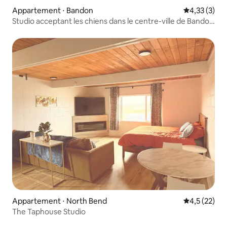
Appartement ⋅ Bandon
Évaluation m
4,33 (3)
Studio acceptant les chiens dans le centre-ville de Bandon
avec câble
Appartement ⋅ North Bend
Évaluation m
4,5 (22)
The Taphouse Studio