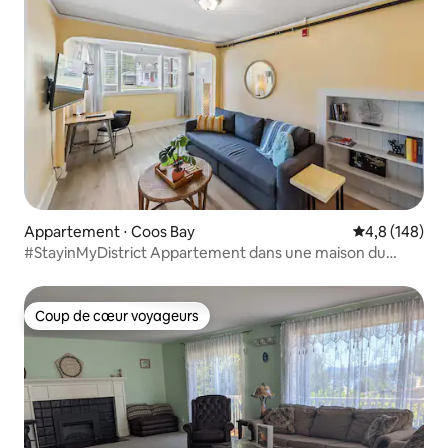
Appartement ⋅ Coos Bay
Évaluation mo
4,8 (148)
#StayinMyDistrict Appartement dans une maison du
patrimoine historique
Coup de cœur voyageurs
Coup de cœur voyageurs