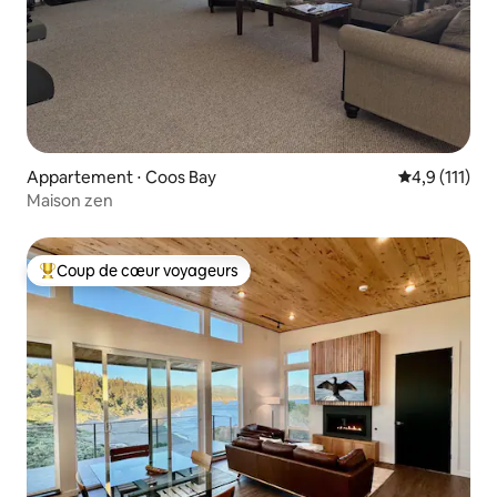
Appartement ⋅ Coos Bay
Évaluation m
4,9 (111)
Maison zen
Coup de cœur voyageurs
Coups de cœur voyageurs les plus appréciés