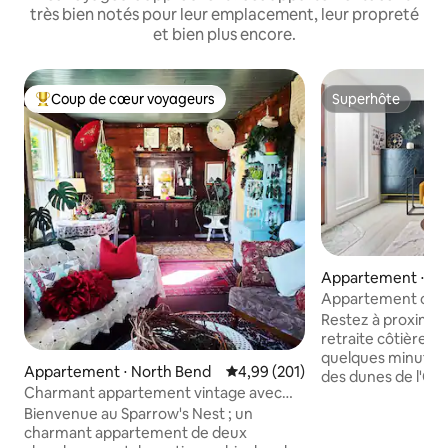
très bien notés pour leur emplacement, leur propreté
et bien plus encore.
Coup de cœur voyageurs
Superhôte
Coups de cœur voyageurs les plus appréciés
Superhôte
Appartement ⋅ No
Appartement côt
rénové, animaux a
Restez à proximité
retraite côtière l
quelques minutes 
Appartement ⋅ North Bend
Évaluation moyenne sur la base 
4,99 (201)
des dunes de l'Oreg
Charmant appartement vintage avec
région de la baie e
vue sur la baie au centre-ville
Bienvenue au Sparrow's Nest ; un
North Bend. Ce que vous allez adorer
charmant appartement de deux
Wifi rapide et fiabl