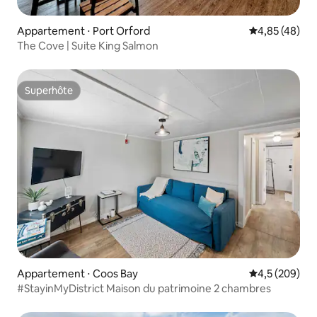
Appartement ⋅ Port Orford
Évaluation mo
4,85 (48)
The Cove | Suite King Salmon
Superhôte
Superhôte
Appartement ⋅ Coos Bay
Évaluation mo
4,5 (209)
#StayinMyDistrict Maison du patrimoine 2 chambres