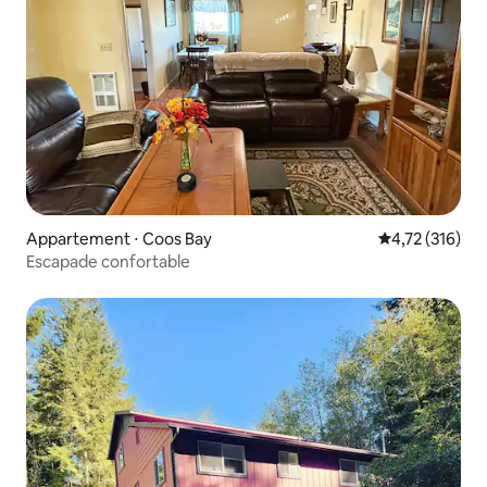
Appartement ⋅ Coos Bay
Évaluation moy
4,72 (316)
Escapade confortable