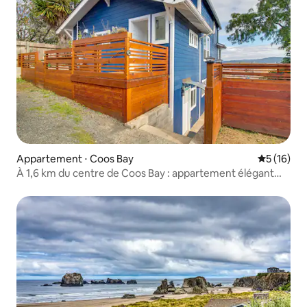
Appartement ⋅ Coos Bay
Évaluation
5 (16)
À 1,6 km du centre de Coos Bay : appartement élégant
avec terrasse et vue !