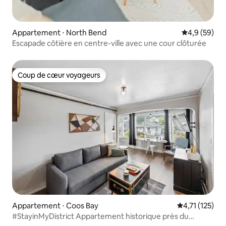
Appartement ⋅ North Bend
Évaluation m
4,9 (59)
Escapade côtière en centre-ville avec une cour clôturée
Coup de cœur voyageurs
Coup de cœur voyageurs
Appartement ⋅ Coos Bay
Évaluation mo
4,71 (125)
#StayinMyDistrict Appartement historique près du
centre-ville