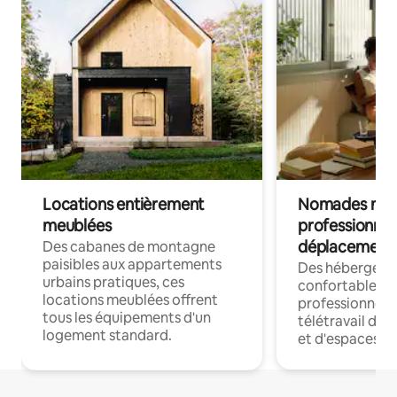
Locations entièrement
Nomades num
meublées
professionnel
déplacement
Des cabanes de montagne
paisibles aux appartements
Des hébergem
urbains pratiques, ces
confortables p
locations meublées offrent
professionnels
tous les équipements d'un
télétravail dis
logement standard.
et d'espaces de