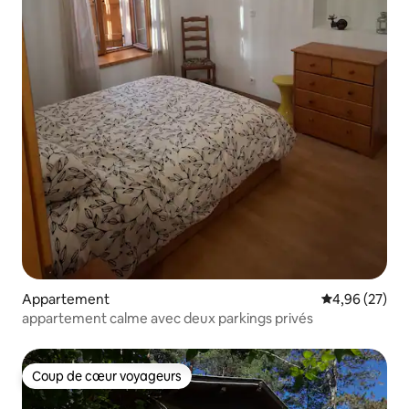
Appartement
Évaluation mo
4,96 (27)
appartement calme avec deux parkings privés
Coup de cœur voyageurs
Coup de cœur voyageurs