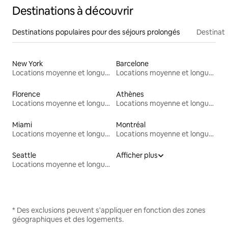
Destinations à découvrir
Destinations populaires pour des séjours prolongés
Destinati
New York
Barcelone
Locations moyenne et longue durée
Locations moyenne et longue durée
Florence
Athènes
Locations moyenne et longue durée
Locations moyenne et longue durée
Miami
Montréal
Locations moyenne et longue durée
Locations moyenne et longue durée
Seattle
Afficher plus
Locations moyenne et longue durée
* Des exclusions peuvent s'appliquer en fonction des zones
géographiques et des logements.