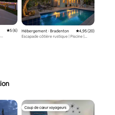
Évaluation moyenne sur la base de 6 commentaires : 5 sur 5
5 (6)
Hébergement ⋅ Bradenton
Évaluation moyenne su
4,95 (20)
s
Escapade côtière rustique | Piscine |
ès de la
Foyer
ntaires : 4,99 sur 5
ion
Coup de cœur voyageurs
lus appréciés
Coup de cœur voyageurs