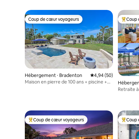
Coup de cœur voyageurs
Coup 
Coup de cœur voyageurs
Coups de
Hébergement ⋅ Bradenton
Évaluation moyenne sur
4,94 (50)
Maison en pierre de 100 ans + piscine +
Hébergem
9 miles des plages
Retraite à
Piscine | 
Coup de cœur voyageurs
Coup 
Coups de cœur voyageurs les plus appréciés
Coups de