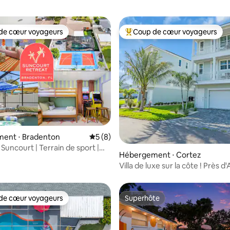
de cœur voyageurs
Coup de cœur voyageurs
 cœur voyageurs les plus appréciés
Coups de cœur voyageurs les p
 la base de 50 commentaires : 4,94 sur 5
ent ⋅ Bradenton
Évaluation moyenne sur la base de 8 co
5 (8)
 Suncourt | Terrain de sport |
Hébergement ⋅ Cortez
Jacuzzi
Villa de luxe sur la côte ! Près d
de cœur voyageurs
Superhôte
 cœur voyageurs les plus appréciés
Superhôte