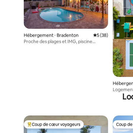
Hébergement ⋅ Bradenton
Évaluation moyenne 
5 (38)
Proche des plages et IMG, piscine
chauffée, mini-golf
Hébergem
Logement 
Lo
pickleball
Coup de cœur voyageurs
Coup de
Coups de cœur voyageurs les plus appréciés
Coup de