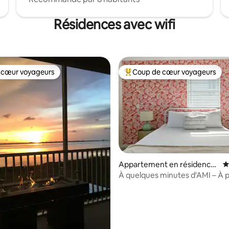
Résidences avec wifi
 cœur voyageurs
Coup de cœur voyageurs
 cœur voyageurs
Coups de cœur voyageurs les p
Appartement en résidence
É
⋅ Bradenton
À quelques minutes d'AMI – À p
la base de 209 commentaires : 4,87 sur 5
plage et de la baie !