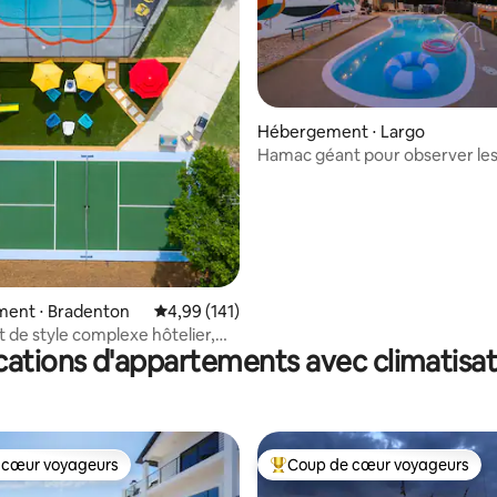
sur la base de 38 commentaires : 5 sur 5
Hébergement ⋅ Largo
Hamac géant pour observer le
étoiles/piscine chauffée/spa/pr
plage
ent ⋅ Bradenton
Évaluation moyenne sur la base de 141 comme
4,99 (141)
de style complexe hôtelier,
cations d'appartements avec climatisat
, piscine chauffée, jeux.
 cœur voyageurs
Coup de cœur voyageurs
 cœur voyageurs
Coups de cœur voyageurs les p