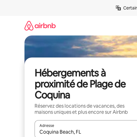
Aller
Certai
directement
au
contenu
Hébergements à
proximité de Plage de
Coquina
Réservez des locations de vacances, des
maisons uniques et plus encore sur Airbnb
Adresse
Lorsque les résultats s'affichent, utilisez les flèc