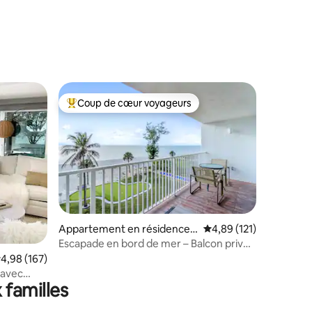
taires : 4,97 sur 5
Coup de cœur voyageurs
lus appréciés
Coups de cœur voyageurs les plus appréciés
Appartement en résidence ⋅
Évaluation moyenne sur
4,89 (121)
Longboat Key
Escapade en bord de mer – Balcon privé,
ntaires : 4,98 sur 5
vue sur le golfe
valuation moyenne sur la base de 167 commentaires : 4,98 sur 5
4,98 (167)
 avec
 familles