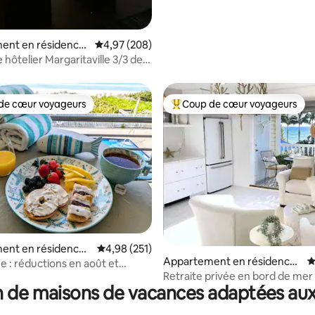
ent en résidence
Évaluation moyenne sur la base de 208 commen
4,97 (208)
on
hôtelier Margaritaville 3/3 de
de cœur voyageurs
Coup de cœur voyageurs
 cœur voyageurs les plus appréciés
Coups de cœur voyageurs les p
 la base de 110 commentaires : 4,96 sur 5
ent en résidence ⋅
Évaluation moyenne sur la base de 251 comme
4,98 (251)
Appartement en résidence ⋅
É
 Key
e : réductions en août et
Indian Rocks Beach
Retraite privée en bord de mer
e !
 de maisons de vacances adaptées aux
balcon et vue sur l'océan