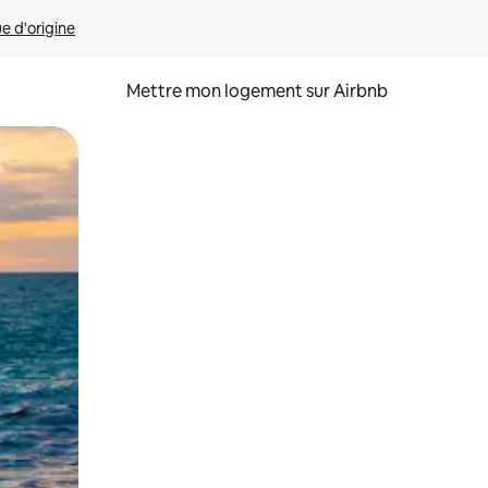
ue d'origine
Mettre mon logement sur Airbnb
sant glisser.