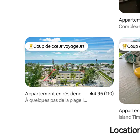
Appartem
⋅ Bradent
Complexe 
luxe
Coup de cœur voyageurs
Coup 
Coups de cœur voyageurs les plus appréciés
Coups de
Appartement en résidence ⋅
Évaluation moyenne sur
4,96 (110)
Holmes Beach
À quelques pas de la plage !
Appartement avec piscine à The Terrace
Appartem
Longboat
Island Tim
septembr
Location