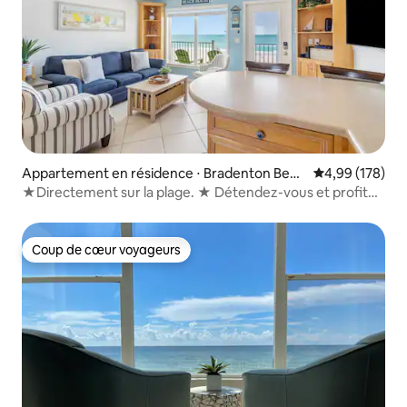
Appartement en résidence ⋅ Bradenton Beac
Évaluation moy
4,99 (178)
h
★Directement sur la plage. ★ Détendez-vous et profitez
des ♥ couchers de soleil !
Coup de cœur voyageurs
Coup de cœur voyageurs