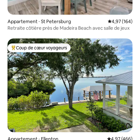
Appartement ⋅ St Petersburg
Évaluation moy
4,97 (164)
Retraite côtière près de Madeira Beach avec salle de jeux
Coup de cœur voyageurs
Coups de cœur voyageurs les plus appréciés
Appartement ⋅ Ellenton
Évaluation moy
4,97 (466)