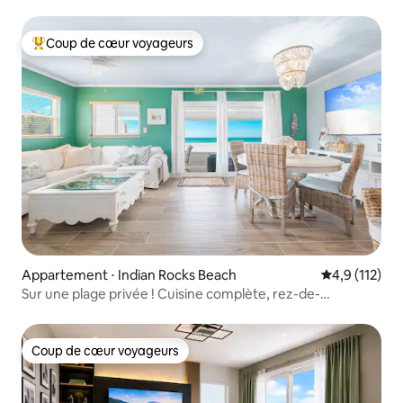
Coup de cœur voyageurs
Coups de cœur voyageurs les plus appréciés
Appartement ⋅ Indian Rocks Beach
Évaluation mo
4,9 (112)
Sur une plage privée ! Cuisine complète, rez-de-
chaussée, appartement 5
Coup de cœur voyageurs
Coup de cœur voyageurs