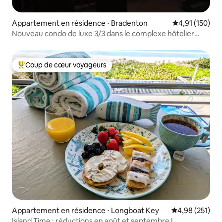
Appartement en résidence ⋅ Bradenton
Évaluation moy
4,91 (150)
Nouveau condo de luxe 3/3 dans le complexe hôtelier
Margaritaville
Coup de cœur voyageurs
Coups de cœur voyageurs les plus appréciés
Appartement en résidence ⋅ Longboat Key
Évaluation moy
4,98 (251)
Island Time : réductions en août et septembre !