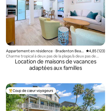
Appartement en résidence ⋅ Bradenton Beac
Évaluation moy
4,85 (123)
h
Charme tropical à deux pas de la plage/à deux pas de
Location de maisons de vacances
Bridge St
adaptées aux familles
Coup de cœur voyageurs
Coups de cœur voyageurs les plus appréciés