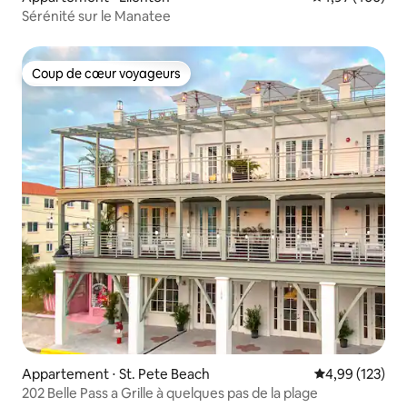
Sérénité sur le Manatee
Coup de cœur voyageurs
Coup de cœur voyageurs
Appartement ⋅ St. Pete Beach
Évaluation moy
4,99 (123)
202 Belle Pass a Grille à quelques pas de la plage