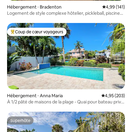
Hébergement ⋅ Bradenton
Évaluation moy
4,99 (141)
Logement de style complexe hôtelier, pickleball, piscine
chauffée, jeux.
Coup de cœur voyageurs
Coups de cœur voyageurs les plus appréciés
Hébergement ⋅ Anna Maria
Évaluation moy
4,95 (203)
À 1/2 pâté de maisons de la plage - Quai pour bateau privé
et piscine de 9 mètres
Superhôte
Superhôte