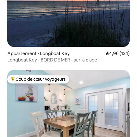
Appartement ⋅ Longboat Key
Évaluation moy
4,96 (124)
Longboat Key - BORD DE MER - sur la plage
Coup de cœur voyageurs
Coups de cœur voyageurs les plus appréciés