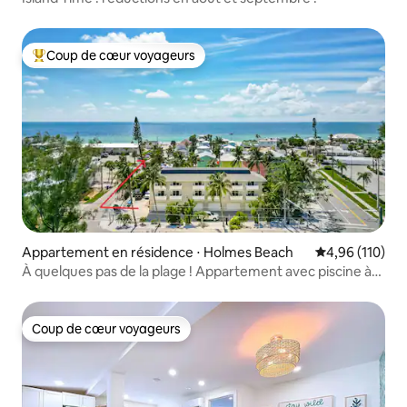
Coup de cœur voyageurs
Coups de cœur voyageurs les plus appréciés
Appartement en résidence ⋅ Holmes Beach
Évaluation moy
4,96 (110)
À quelques pas de la plage ! Appartement avec piscine à
The Terrace
Coup de cœur voyageurs
Coup de cœur voyageurs