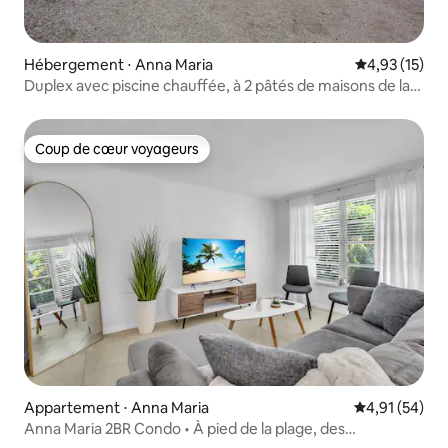
Hébergement ⋅ Anna Maria
Évaluation mo
4,93 (15)
Duplex avec piscine chauffée, à 2 pâtés de maisons de la
plage !
Coup de cœur voyageurs
Coup de cœur voyageurs
Appartement ⋅ Anna Maria
Évaluation mo
4,91 (54)
Anna Maria 2BR Condo • À pied de la plage, des
restaurants, de la jetée