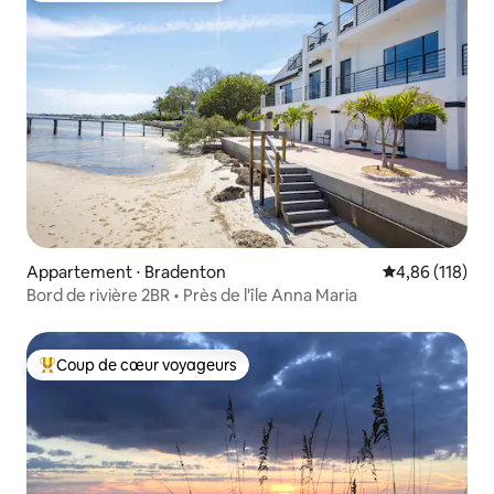
Appartement ⋅ Bradenton
Évaluation moy
4,86 (118)
Bord de rivière 2BR • Près de l'île Anna Maria
Coup de cœur voyageurs
Coups de cœur voyageurs les plus appréciés