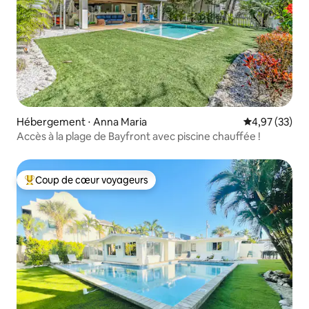
Hébergement ⋅ Anna Maria
Évaluation mo
4,97 (33)
Accès à la plage de Bayfront avec piscine chauffée !
Coup de cœur voyageurs
Coups de cœur voyageurs les plus appréciés