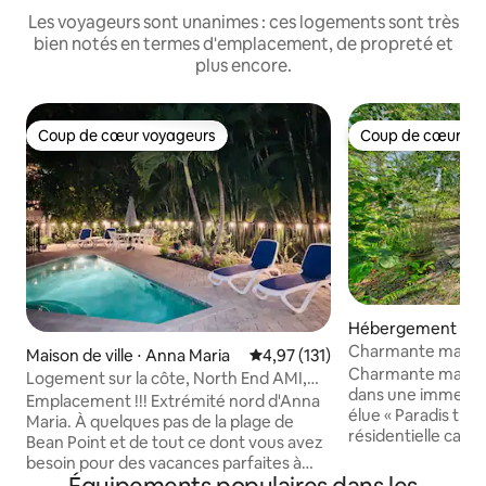
Les voyageurs sont unanimes : ces logements sont très
bien notés en termes d'emplacement, de propreté et
plus encore.
Coup de cœur voyageurs
Coup de cœur vo
Coup de cœur voyageurs
Coup de cœur vo
Hébergement ⋅ An
Charmante maison
Maison de ville ⋅ Anna Maria
Évaluation moyenne sur la base 
4,97 (131)
d'immenses bania
Charmante maison
Logement sur la côte, North End AMI,
dans une immense 
plage à 5 min à pied
Emplacement !!! Extrémité nord d'Anna
élue « Paradis tropi
Maria. À quelques pas de la plage de
résidentielle calme
Bean Point et de tout ce dont vous avez
Des porches confo
besoin pour des vacances parfaites à
tropicale clôturée
AMI. La propriété en duplex dispose