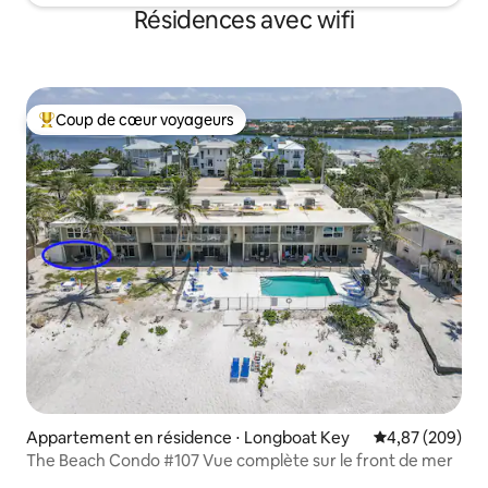
Résidences avec wifi
Coup de cœur voyageurs
Coups de cœur voyageurs les plus appréciés
Appartement en résidence ⋅ Longboat Key
Évaluation moy
4,87 (209)
The Beach Condo #107 Vue complète sur le front de mer