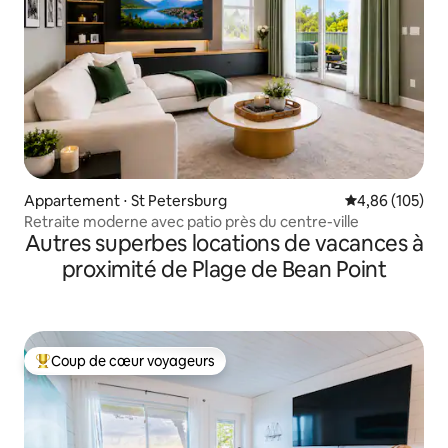
Appartement ⋅ St Petersburg
Évaluation moy
4,86 (105)
Retraite moderne avec patio près du centre-ville
Autres superbes locations de vacances à
proximité de Plage de Bean Point
Coup de cœur voyageurs
Coups de cœur voyageurs les plus appréciés