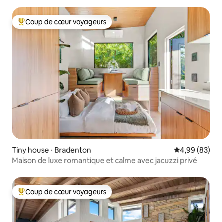
Coup de cœur voyageurs
Coups de cœur voyageurs les plus appréciés
Tiny house ⋅ Bradenton
Évaluation mo
4,99 (83)
Maison de luxe romantique et calme avec jacuzzi privé
Coup de cœur voyageurs
Coups de cœur voyageurs les plus appréciés