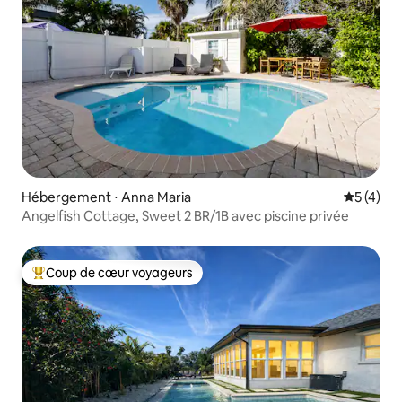
Hébergement ⋅ Anna Maria
Évaluatio
5 (4)
Angelfish Cottage, Sweet 2 BR/1B avec piscine privée
Coup de cœur voyageurs
Coups de cœur voyageurs les plus appréciés