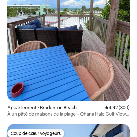
Appartement ⋅ Bradenton Beach
Évaluation moy
4,92 (300)
À un pâté de maisons de la plage – Ohana Hale Gulf View
D 2 chambres
Coup de cœur voyageurs
Coup de cœur voyageurs