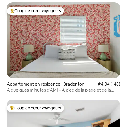
Coup de cœur voyageurs
Coups de cœur voyageurs les plus appréciés
Appartement en résidence ⋅ Bradenton
Évaluation moy
4,94 (148)
À quelques minutes d'AMI – À pied de la plage et de la
baie !
Coup de cœur voyageurs
Coups de cœur voyageurs les plus appréciés