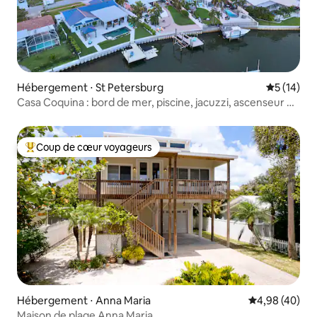
Hébergement ⋅ St Petersburg
Évaluation
5 (14)
Casa Coquina : bord de mer, piscine, jacuzzi, ascenseur de
bateau
Coup de cœur voyageurs
Coups de cœur voyageurs les plus appréciés
Hébergement ⋅ Anna Maria
Évaluation mo
4,98 (40)
Maison de plage Anna Maria