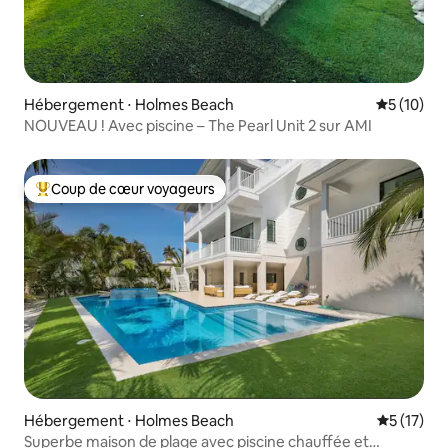
Hébergement ⋅ Holmes Beach
Évaluation
5 (10)
NOUVEAU ! Avec piscine – The Pearl Unit 2 sur AMI
Coup de cœur voyageurs
Coups de cœur voyageurs les plus appréciés
Hébergement ⋅ Holmes Beach
Évaluation
5 (17)
Superbe maison de plage avec piscine chauffée et