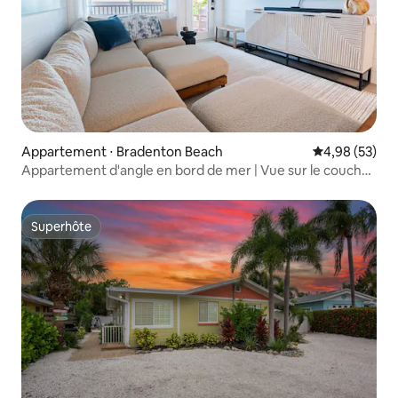
Appartement ⋅ Bradenton Beach
Évaluation mo
4,98 (53)
Appartement d'angle en bord de mer | Vue sur le coucher
de soleil sur le golfe
Superhôte
Superhôte