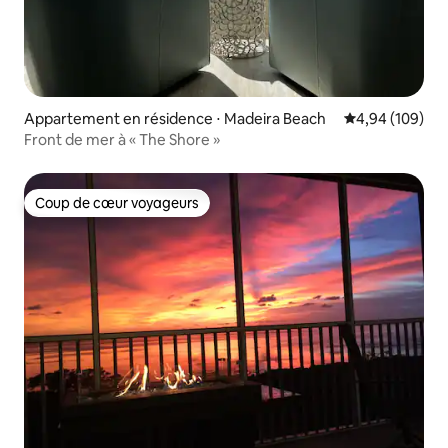
Appartement en résidence ⋅ Madeira Beach
Évaluation moy
4,94 (109)
Front de mer à « The Shore »
Coup de cœur voyageurs
Coup de cœur voyageurs