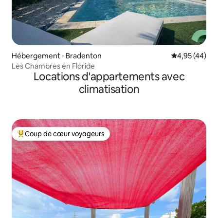
Hébergement ⋅ Bradenton
Évaluation mo
4,95 (44)
Les Chambres en Floride
Locations d'appartements avec
climatisation
Coup de cœur voyageurs
Coups de cœur voyageurs les plus appréciés