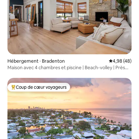
Hébergement ⋅ Bradenton
Évaluation mo
4,98 (48)
Maison avec 4 chambres et piscine | Beach-volley | Près
d'AMI et d'IMG
Coup de cœur voyageurs
Coups de cœur voyageurs les plus appréciés