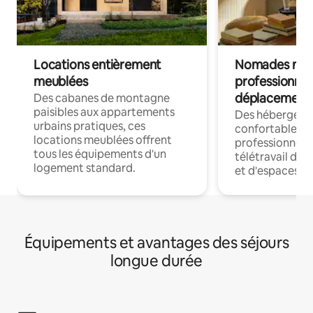
Locations entièrement
Nomades num
meublées
professionnel
déplacement
Des cabanes de montagne
paisibles aux appartements
Des hébergem
urbains pratiques, ces
confortables p
locations meublées offrent
professionnels
tous les équipements d'un
télétravail dis
logement standard.
et d'espaces de
Équipements et avantages des séjours
longue durée