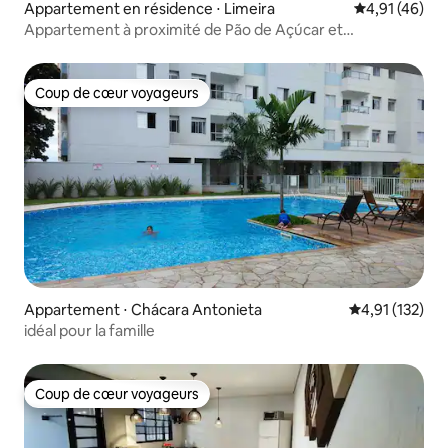
Appartement en résidence ⋅ Limeira
Évaluation mo
4,91 (46)
Appartement à proximité de Pão de Açúcar et
périphérique
Coup de cœur voyageurs
Coup de cœur voyageurs
Appartement ⋅ Chácara Antonieta
Évaluation moy
4,91 (132)
idéal pour la famille
Coup de cœur voyageurs
Coup de cœur voyageurs