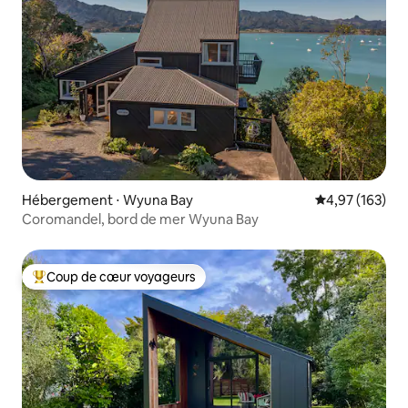
Hébergement ⋅ Wyuna Bay
Évaluation moy
4,97 (163)
Coromandel, bord de mer Wyuna Bay
Coup de cœur voyageurs
Coups de cœur voyageurs les plus appréciés