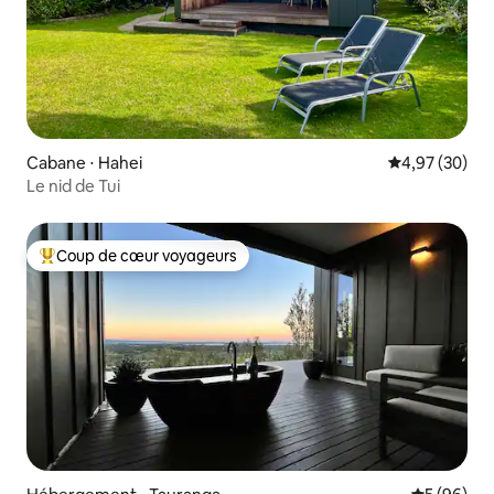
Cabane ⋅ Hahei
Évaluation mo
4,97 (30)
Le nid de Tui
Coup de cœur voyageurs
Coups de cœur voyageurs les plus appréciés