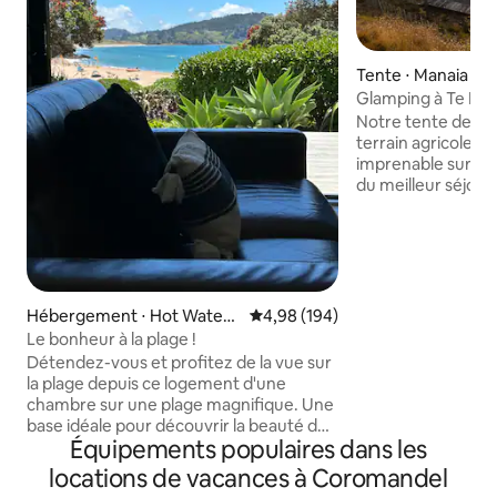
Tente ⋅ Manaia
Glamping à Te Ko
Notre tente de saf
terrain agricole a
imprenable sur l'oc
du meilleur séjour
en 2024 ! Découvre
entièrement équi
solaire, lit King S
bois, cuisine comp
besoins de restau
nos deux bains sur
Hébergement ⋅ Hot Water
Évaluation moyenne sur la base 
4,98 (194)
admirant la vue sur
Beach
Le bonheur à la plage !
Coromandel, ou p
Détendez-vous et profitez de la vue sur
avec une vue tout 
la plage depuis ce logement d'une
l'extérieur, vous 
chambre sur une plage magnifique. Une
parfait pour les s'
base idéale pour découvrir la beauté de
la tente, vous tro
Équipements populaires dans les
la Coromandel. Réveillez-vous avec vue
livres, des peignoi
sur l'océan et allez vous promener sur la
locations de vacances à Coromandel
plage. Facile pour les piscines chaudes à