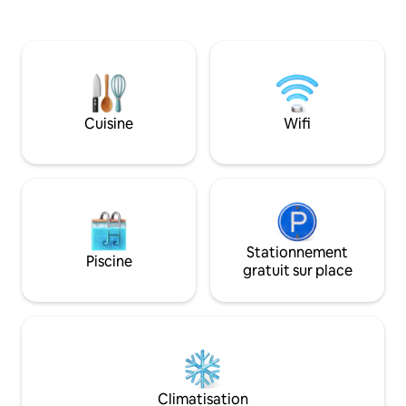
marée basse. Quel bonheur ! Vous
n'avez pas envie de cuisiner ? Puis
marchez quelques mètres jusqu'au
Hotties Eatery/Bar ou au Hot Waves
Cafe. Draps/serviettes fournis. Désolé,
les animaux, fumeurs et campeurs ne
sont pas autorisés. Les frais de ménage
Cuisine
Wifi
comprennent les frais de linge de qualité
REMARQUE : vers la mi-janvier, il y aura
une construction de maison sur la
propriété voisine.
Stationnement
Piscine
gratuit sur place
Climatisation