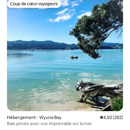
Coup de cœur voyageurs
Coup de cœur voyageurs
Hébergement ⋅ Wyuna Bay
Évaluation moy
4,92 (202)
Baie privée avec vue imprenable sur la mer