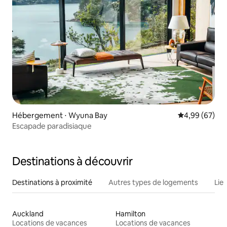
Hébergement ⋅ Wyuna Bay
Évaluation mo
4,99 (67)
Escapade paradisiaque
Destinations à découvrir
Destinations à proximité
Autres types de logements
Lie
Auckland
Hamilton
Locations de vacances
Locations de vacances