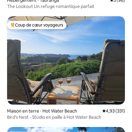
Hébergement ⋅ Tauranga
Évaluation
5 (96)
The Lookout Un refuge romantique parfait
Coup de cœur voyageurs
Coups de cœur voyageurs les plus appréciés
Maison en terre ⋅ Hot Water Beach
Évaluation moy
4,93 (331)
Bird's Nest - Studio en paille à Hot Water Beach