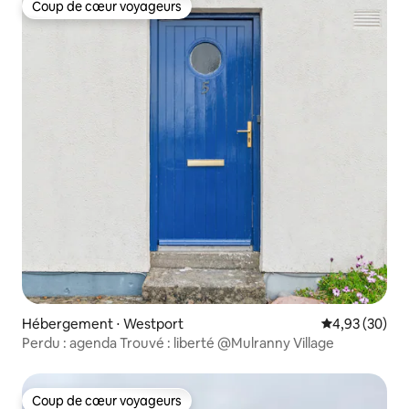
Coup de cœur voyageurs
Coup de cœur voyageurs
Hébergement ⋅ Westport
Évaluation mo
4,93 (30)
Perdu : agenda Trouvé : liberté @Mulranny Village
Coup de cœur voyageurs
Coup de cœur voyageurs