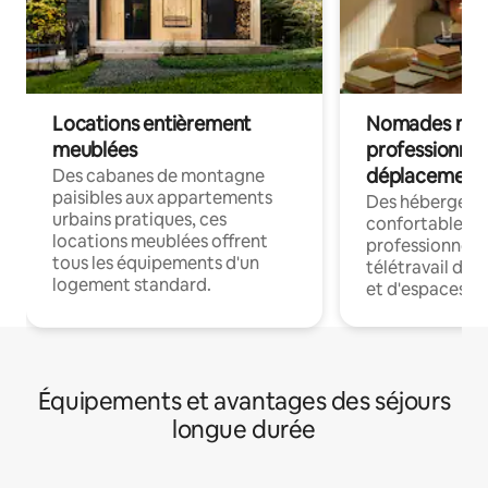
Locations entièrement
Nomades num
meublées
professionnel
déplacement
Des cabanes de montagne
paisibles aux appartements
Des hébergem
urbains pratiques, ces
confortables p
locations meublées offrent
professionnels
tous les équipements d'un
télétravail dis
logement standard.
et d'espaces de
Équipements et avantages des séjours
longue durée