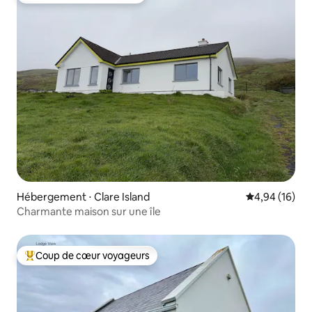
Hébergement ⋅ Clare Island
Évaluation mo
4,94 (16)
Charmante maison sur une île
Coup de cœur voyageurs
Coups de cœur voyageurs les plus appréciés