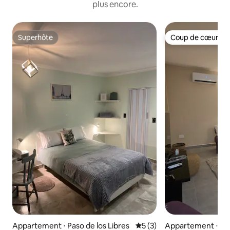
plus encore.
Superhôte
Coup de cœur vo
Superhôte
Coup de cœur vo
Appartement ⋅ Paso de los Libres
Évaluation moyenne sur la 
5 (3)
Appartement ⋅ C