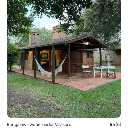
Bungalow ⋅ Gobernador Virasoro
Évaluatio
5 (6)