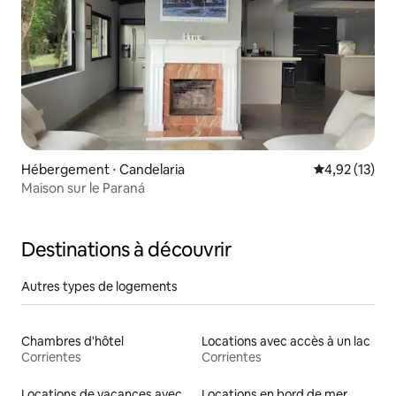
Hébergement ⋅ Candelaria
Évaluation mo
4,92 (13)
Maison sur le Paraná
Destinations à découvrir
Autres types de logements
Chambres d'hôtel
Locations avec accès à un lac
Corrientes
Corrientes
Locations de vacances avec piscine
Locations en bord de mer