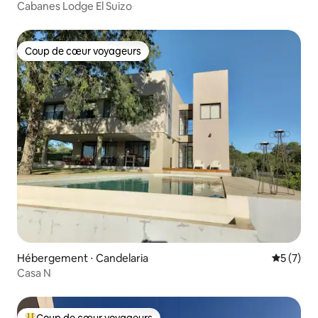
Cabanes Lodge El Suizo
Coup de cœur voyageurs
Coup de cœur voyageurs
Hébergement ⋅ Candelaria
Évaluatio
5 (7)
Casa N
Coup de cœur voyageurs