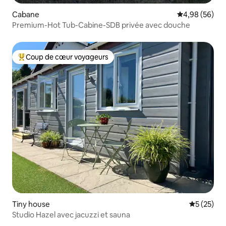
Cabane
Évaluation mo
4,98 (56)
Premium-Hot Tub-Cabine-SDB privée avec douche
Coup de cœur voyageurs
Coups de cœur voyageurs les plus appréciés
Tiny house
Évaluation
5 (25)
Studio Hazel avec jacuzzi et sauna