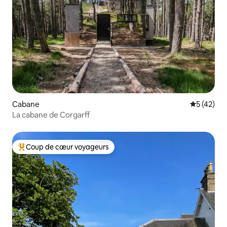
Cabane
Évaluation
5 (42)
La cabane de Corgarff
Coup de cœur voyageurs
Coups de cœur voyageurs les plus appréciés