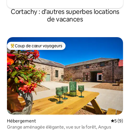
Cortachy : d'autres superbes locations
de vacances
Coup de cœur voyageurs
Coups de cœur voyageurs les plus appréciés
Hébergement
Évaluatio
5 (9)
Grange aménagée élégante, vue sur la forêt, Angus