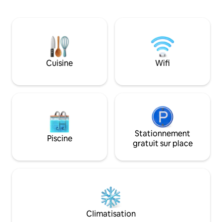
comme chez elles dans une cuisine
ici la nuit avec le
entièrement équipée. Jusqu'à 2 chiens
de bois et le grand 
sont les bienvenus (veuillez nous
en plumes et des c
contacter pour en savoir plus). N'oubliez
Les toilettes et la 
pas de tenir compte de nos moutons et
bas de 4 marches, v
de la faune car il s'agit d'un domaine en
a pas de porte de sépa
activité. Nous accueillons des voyageurs
Cuisine
Wifi
minimum 1 nuit.
sur plusieurs sites, alors veuillez envoyer
une demande de disponibilité avant de
réserver !
Stationnement
Piscine
gratuit sur place
Climatisation