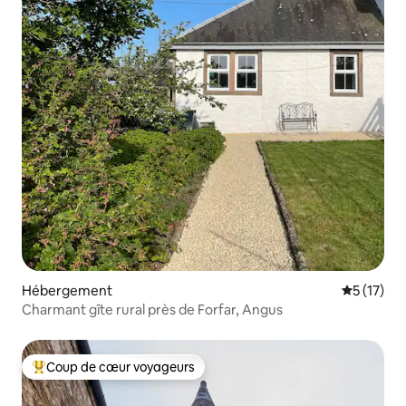
Hébergement
Évaluation
5 (17)
Charmant gîte rural près de Forfar, Angus
Coup de cœur voyageurs
Coups de cœur voyageurs les plus appréciés