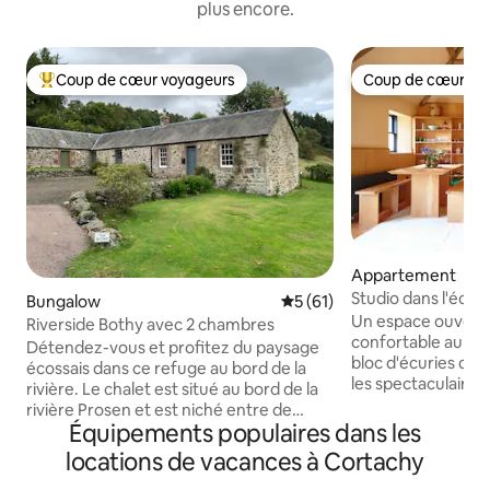
plus encore.
Coup de cœur voyageurs
Coup de cœur vo
Coups de cœur voyageurs les plus appréciés
Coup de cœur vo
Appartement
Studio dans l'écuri
Bungalow
Évaluation moyenne sur la b
5 (61)
Un espace ouvert 
Riverside Bothy avec 2 chambres
confortable au pre
Détendez-vous et profitez du paysage
bloc d'écuries du 
écossais dans ce refuge au bord de la
les spectaculaires
rivière. Le chalet est situé au bord de la
hauts plafonds à 
rivière Prosen et est niché entre de
sensation d'espace 
Équipements populaires dans les
belles collines et des bois. 2 chambres
Tout ici est fait d
récemment rénovées peuvent accueillir
locations de vacances à Cortachy
Douglas, y compris 
4 personnes qui peuvent se sentir
meubles. Vous vous