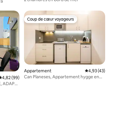
ra
Coup de cœur voyageurs
Coup de cœur voyageurs
Appartement
Évaluation moyenne su
4,93 (43)
Can Planeses, Appartement hygge en
Évaluation moyenne sur la base de 99 commentaires : 4,82 sur 5
4,82 (99)
duplex 2
entaires : 4,2 sur 5