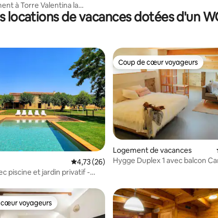
nt à Torre Valentina la
s locations de vacances dotées d'un 
 plage à 2 m
Coup de cœur voyageurs
Coup de cœur voyageurs
_________
sur la base de 29 commentaires : 5 sur 5
Logement de vacances
Hygge Duplex 1 avec balcon Ca
Évaluation moyenne sur la base de 26 comme
4,73 (26)
Planeses
 piscine et jardin privatif -
8 personnes
 cœur voyageurs
______________
 cœur voyageurs