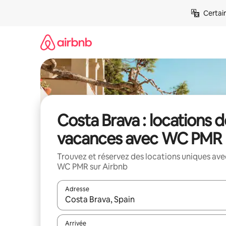
Aller
Certai
directement
au
contenu
Costa Brava : locations d
vacances avec WC PMR
Trouvez et réservez des locations uniques ave
WC PMR sur Airbnb
Adresse
Lorsque les résultats s'affichent, utilisez les flèc
Arrivée