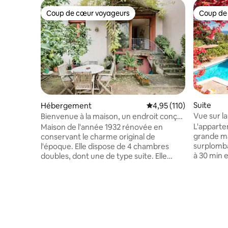
Coup de cœur voyageurs
Coup de
Coup de cœur voyageurs
Coup de
Suite
Hébergement
Évaluation moyenne sur
4,95 (110)
Vue sur la
Bienvenue à la maison, un endroit conçu
Jardin. Pl
pour en profiter
L'apparte
Maison de l'année 1932 rénovée en
grande ma
conservant le charme original de
surplomban
l'époque. Elle dispose de 4 chambres
à 30 min 
doubles, dont une de type suite. Elle
de la côte
dispose d'une buanderie et d'un grenier
terrasse a
utilisé comme salle d'étude,
avec une 
bibliothèque, salle de sport et avec accès
mètres av
à une terrasse ensoleillée. Découvrez les
Méditerra
détails et les particularités des espaces
naturel a
de la maison et les activités possibles à
randonnée
faire dans la région sur notre Instagram :