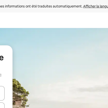
nes informations ont été traduites automatiquement. 
Afficher la lang
e
c
hes vers le haut et vers le bas pour les parcourir ou en appuyant et en fai