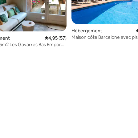
Hébergement
É
Maison côte Barcelone avec pis
 la base de 109 commentaires : 4,74 sur 5
ment
Évaluation moyenne sur la base de 57 comme
4,95 (57)
proche plage
25m2 Les Gavarres Bas Empordà
va