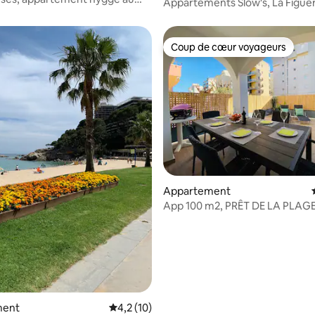
Appartements Slow's, La Figue
étage
Coup de cœur voyageurs
Coup de cœur voyageurs
Appartement
r la base de 129 commentaires : 4,8 sur 5
App 100 m2, PRÊT DE LA PLAGE, ADAPTÉ
HANDICAPÉES.
ment
Évaluation moyenne sur la base de 10 comm
4,2 (10)