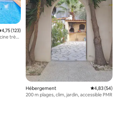
valuation moyenne sur la base de 123 commentaires : 4,75 sur 5
4,75 (123)
cine très
ntaires : 4,95 sur 5
Hébergement
Évaluation moyenne su
4,83 (54)
200 m plages, clim, jardin, accessible PMR