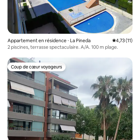
Appartement en résidence ⋅ La Pineda
Évaluation m
4,73 (11)
2 piscines, terrasse spectaculaire. A/A. 100 m plage.
Coup de cœur voyageurs
Coup de cœur voyageurs