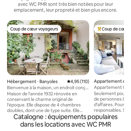
avec WC PMR sont très bien notées pour leur
emplacement, leur propreté et bien plus encore.
Coup de cœur voyageurs
Coup de cœur 
Coup de cœur voyageurs
Coups de cœur vo
Appartement en r
Hébergement ⋅ Banyoles
Évaluation moyenne sur la base 
4,95 (110)
⋅ Barcelone
Appartement Gaud
Bienvenue à la maison, un endroit conçu
inspirations mode
pour en profiter
Seulement pour les
Maison de l'année 1932 rénovée en
central et sûr.
de personnes âgée
conservant le charme original de
d'affaires. Pour l
l'époque. Elle dispose de 4 chambres
responsables. Si 
doubles, dont une de type suite. Elle
Catalogne : équipements populaires
pour faire la fête, 
dispose d'une buanderie et d'un grenier
autre appartemen
utilisé comme salle d'étude,
dans les locations avec WC PMR
confortable, calme
bibliothèque, salle de sport et avec