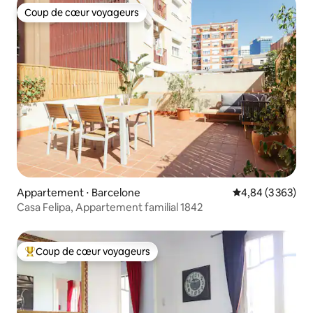
Coup de cœur voyageurs
Coup de cœur voyageurs
Appartement ⋅ Barcelone
Évaluation moyen
4,84 (3 363)
Casa Felipa, Appartement familial 1842
Coup de cœur voyageurs
Coups de cœur voyageurs les plus appréciés