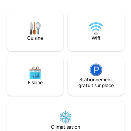
privé dans le bâti
accès à une terrasse ensoleillée.
20 € par jour. Sit
Découvrez les détails et les particularités
centrale très bien
des espaces de la maison et les activités
traversant la rue s
possibles à faire dans la région sur notre
bus et vous trouv
Instagram : @_casaalba_ Les clients
les commodités :
peuvent accéder librement à tous les
pharmacie, banque
espaces ouverts de la maison : salon,
Cuisine
Wifi
restaurants, boulan
salle à manger, cuisine, salles de bains,
Magnifique appar
buanderie, bureau, patio, balcons et
rénové. Gaudir signifie « profiter » en
terrasse. Il y a deux espaces privés de la
catalan et pendant
propriété fermés pour le stockage
appartement, vou
personnel. Les chambres nécessaires
vraiment Barcelone
sont laissées ouvertes et préparées en
vues panoramiques 
fonction des clients qui louent la maison.
côte et Montjuïc 
Nous ne sommes pas à la maison
Stationnement
Piscine
Tibidado ! Situé dans un quartier central
pendant le séjour, mais nous aimons être
gratuit sur place
et sûr, bien desser
en contact pour toute question et nous
en commun et à s
sommes disponibles pour aider si
pied des boutique
nécessaire. La maison est située dans la
de Gracia, l'appa
vieille ville à côté de la Plaza Mayor, la rue
permettra de profi
est très calme, centrale, avec des arbres
inoubliable à Barcelone. L'app
et à 10 minutes du lac à pied. Banyoles,
Moderne, élégant 
au cas où vous ne le sauriez pas, est un
Climatisation
l'appartement Gau
village calme entouré d'un