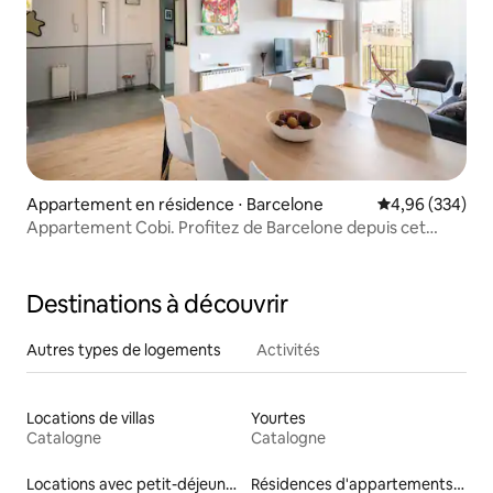
Appartement en résidence ⋅ Barcelone
Évaluation moy
4,96 (334)
Appartement Cobi. Profitez de Barcelone depuis cet
appartement fantastique. Central et sûr.
Destinations à découvrir
Autres types de logements
Activités
Locations de villas
Yourtes
Catalogne
Catalogne
Locations avec petit-déjeuner
Résidences d'appartements en location