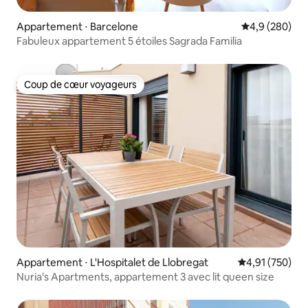
Appartement ⋅ Barcelone
Évaluation mo
4,9 (280)
Fabuleux appartement 5 étoiles Sagrada Familia
Coup de cœur voyageurs
Coup de cœur voyageurs
Appartement ⋅ L'Hospitalet de Llobregat
Évaluation moy
4,91 (750)
Nuria's Apartments, appartement 3 avec lit queen size