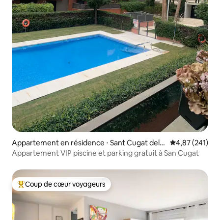
Appartement en résidence ⋅ Sant Cugat del V
Évaluation moy
4,87 (241)
allès
Appartement VIP piscine et parking gratuit à San Cugat
Coup de cœur voyageurs
Coups de cœur voyageurs les plus appréciés