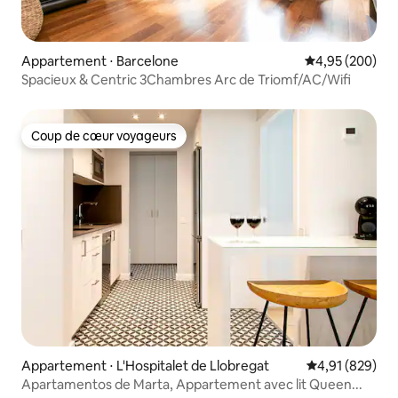
Appartement ⋅ Barcelone
Évaluation moy
4,95 (200)
Spacieux & Centric 3Chambres Arc de Triomf/AC/Wifi
Coup de cœur voyageurs
Coup de cœur voyageurs
Appartement ⋅ L'Hospitalet de Llobregat
Évaluation moy
4,91 (829)
Apartamentos de Marta, Appartement avec lit Queen...