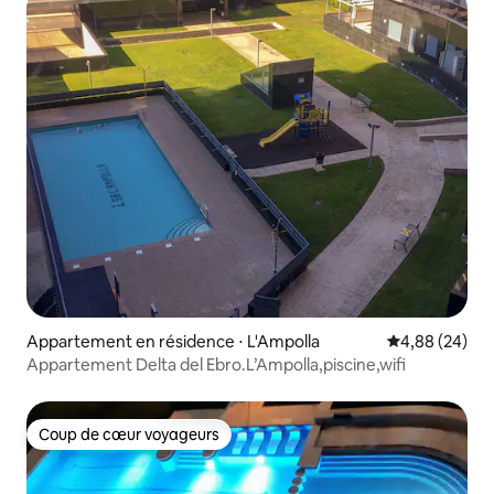
Appartement en résidence ⋅ L'Ampolla
Évaluation mo
4,88 (24)
Appartement Delta del Ebro.L’Ampolla,piscine,wifi
Coup de cœur voyageurs
Coup de cœur voyageurs