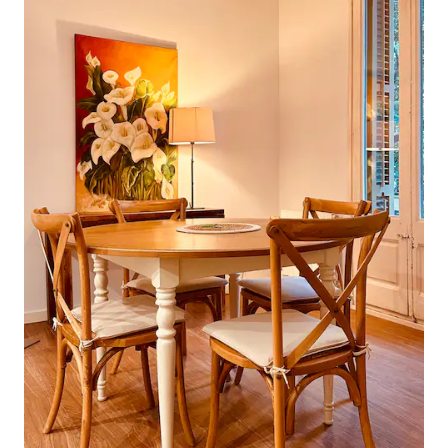
C'est pour cette raison que le service de
location de kayaks est mis à la disposition
des visiteurs par l'intermédiaire de la
société Caiac i Natura. (ENG) Le lac de
Banyoles possède les conditions idéales
pour le kayak. Étant un environnement
avec un écosystème très sensible aux
changements, le kayak privé est interdit.
Pour cette raison, les visiteurs se voient
proposer un service de location de
kayaks par l'intermédiaire de la société
Caiac i Natura. (FR) Le lac de Banyoles
présente des caractéristiques idéales
pour la pratique du kayak. S'agissant d'un
environnement avec un écosystème
très sensible aux changements, il est
interdit d'y accéder avec un kayak privé.
C'est pour cette raison qu'un service de
location de kayak est mis à disposition
des visiteurs par l'intermédiaire de
l'entreprise Caiac i Natura. Caiac i Natura
C/ Pere Alsius, 98 17820 Banyoles Tél :
699 770 647 www.caiacinatura.com