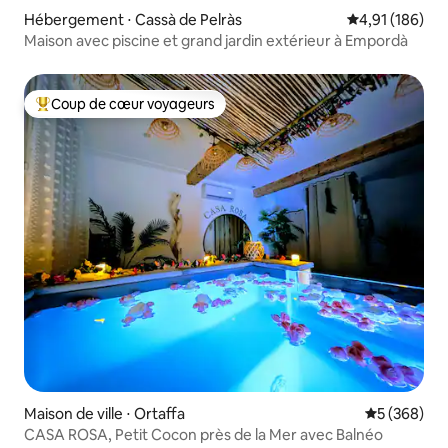
Hébergement ⋅ Cassà de Pelràs
Évaluation moy
4,91 (186)
Maison avec piscine et grand jardin extérieur à Empordà
Coup de cœur voyageurs
Coups de cœur voyageurs les plus appréciés
Maison de ville ⋅ Ortaffa
Évaluation 
5 (368)
CASA ROSA, Petit Cocon près de la Mer avec Balnéo