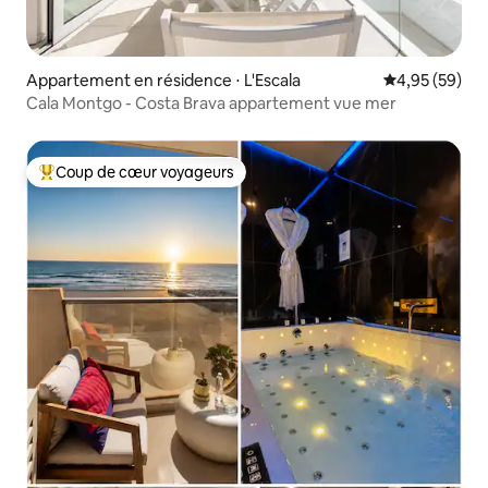
Appartement en résidence ⋅ L'Escala
Évaluation mo
4,95 (59)
Cala Montgo - Costa Brava appartement vue mer
Coup de cœur voyageurs
Coups de cœur voyageurs les plus appréciés