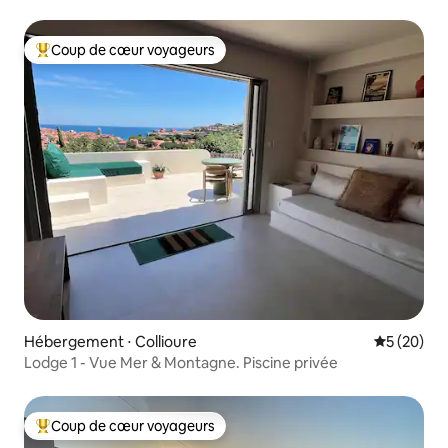
Coup de cœur voyageurs
Coups de cœur voyageurs les plus appréciés
Hébergement ⋅ Collioure
Évaluation
5 (20)
Lodge 1 - Vue Mer & Montagne. Piscine privée
Coup de cœur voyageurs
Coups de cœur voyageurs les plus appréciés