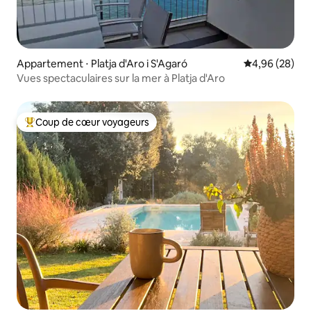
Appartement ⋅ Platja d'Aro i S'Agaró
Évaluation mo
4,96 (28)
Vues spectaculaires sur la mer à Platja d'Aro
Coup de cœur voyageurs
Coups de cœur voyageurs les plus appréciés