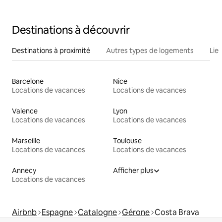
Destinations à découvrir
Destinations à proximité
Autres types de logements
Lie
Barcelone
Nice
Locations de vacances
Locations de vacances
Valence
Lyon
Locations de vacances
Locations de vacances
Marseille
Toulouse
Locations de vacances
Locations de vacances
Annecy
Afficher plus
Locations de vacances
Airbnb
Espagne
Catalogne
Gérone
Costa Brava