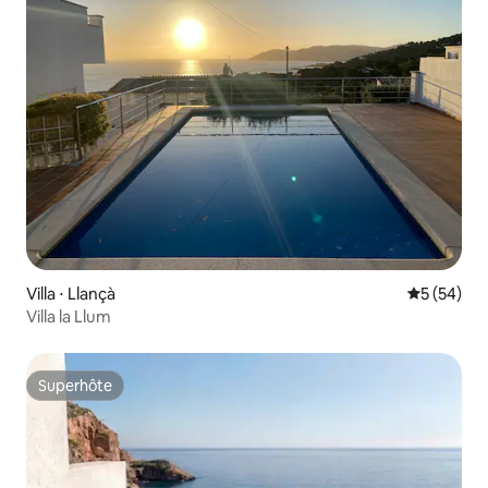
Villa ⋅ Llançà
Évaluation
5 (54)
Villa la Llum
Superhôte
Superhôte