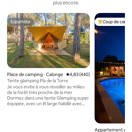
plus encore.
Superhôte
Coup de cœur 
Superhôte
Coups de cœur vo
Place de camping ⋅ Calonge
Évaluation moyenne sur la base 
4,83 (440)
Tente glamping Pla de la Torre
Je vous invite à vous réveiller au milieu
de la forêt très proche de la mer
Dormez dans une tente Glamping super
équipée, avec un lit large habillé avec
des oreillers confortables, des
serviettes, des moustiquaires fixes, un
réfrigérateur, des prises et une terrasse
privée. Nous vous garantissons le calme
Appartement en r
et beaucoup d'attention personnalisée !