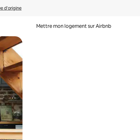
ue d'origine
Mettre mon logement sur Airbnb
sant glisser.