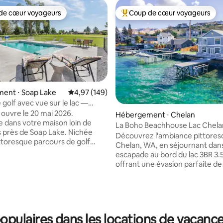
de cœur voyageurs
Coup de cœur voyageurs
 cœur voyageurs les plus appréciés
Coups de cœur voyageurs les p
la base de 479 commentaires : 4,92 sur 5
ent ⋅ Soap Lake
Évaluation moyenne sur la base de 149 commen
4,97 (149)
 golf avec vue sur le lac —
pa — Soap Lake
 ouvre le 20 mai 2026.
Hébergement ⋅ Chelan
 dans votre maison loin de
La Boho Beachhouse Lac Chela
 près de Soap Lake. Nichée
Découvrez l'ambiance pittores
ittoresque parcours de golf
Chelan, WA, en séjournant dan
 cette superbe maison de 5
escapade au bord du lac 3BR 3.
et 2 salles de bain offre une
offrant une évasion parfaite de 
noubliable pour les familles et
quotidienne. Il promet une retr
 la recherche de détente et
relaxante avec une vue à coupe
 plein air. Intérieur
souffle, à proximité des attract
pacieux, accueillant et
ville, des vignobles et des mo
ement conçu. Intérieur
naturels. ✔ 3 chambres confortables
pulaires dans les locations de vacance
randes fenêtres avec vue
avec salles de bain attenantes