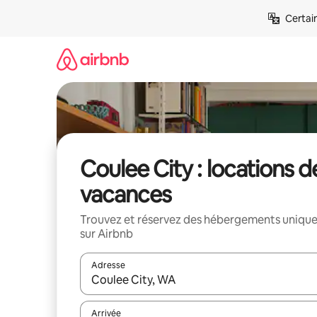
Aller
Certai
directement
au
contenu
Coulee City : locations d
vacances
Trouvez et réservez des hébergements uniqu
sur Airbnb
Adresse
Lorsque les résultats s'affichent, utilisez les flèc
Arrivée