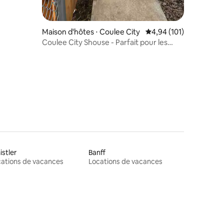
Maison d'hôtes ⋅ Coulee City
Évaluation moyenne sur
4,94 (101)
Coulee City Shouse - Parfait pour les
chasseurs/pêcheurs 🐾
taires : 4,96 sur 5
stler
Banff
ations de vacances
Locations de vacances