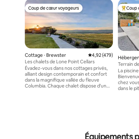
Coup de cœur voyageurs
Coup 
Coup de cœur voyageurs
Coups de
Cottage ⋅ Brewster
Évaluation moyenne sur 
4,92 (479)
Hébergem
Les chalets de Lone Point Cellars
Terrain de
Évadez-vous dans nos cottages privés,
Piscine/s
La piscine
alliant design contemporain et confort
Bienvenue
dans la magnifique vallée du fleuve
chez vous
Columbia. Chaque chalet dispose d'un
dans le p
espace de vie confortable avec une
Lakeview,
cheminée à gaz et un canapé-lit + une
chambres 
suite king sereine avec des stores
retraite i
occultants pour un sommeil profond. La
groupes à
kitchenette bien équipée facilite les
d'aventures en
repas. Votre séjour est perfectionné par
moderne s
une terrasse privée spacieuse, offrant
magnifiqu
une vue spectaculaire à 180 degrés sur la
Équipements po
ouvert, g
vallée. Profitez du barbecue partagé et