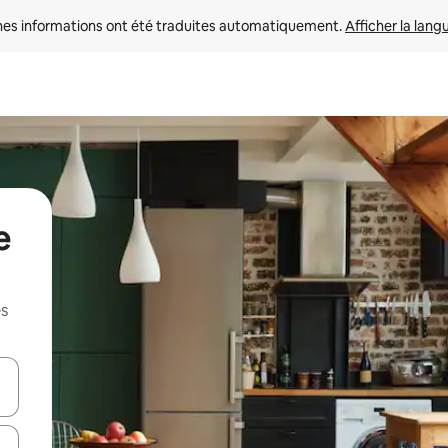
nes informations ont été traduites automatiquement. 
Afficher la lang
e
es
hes vers le haut et vers le bas pour les parcourir ou en appuyant et en fai