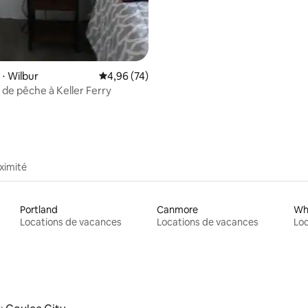
⋅ Wilbur
Évaluation moyenne sur la base de 74 commen
4,96 (74)
de pêche à Keller Ferry
ximité
Portland
Canmore
Whi
Locations de vacances
Locations de vacances
Loc