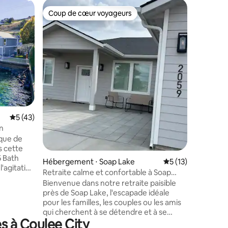
Hébergem
Coup de cœur voyageurs
Coup de
lus appréciés
Coup de cœur voyageurs
Coup de
Vues pan
de jeux
Bienvenue
escapade 
dessus du lac 
perchée 
kilomètre
Peaks Vil
tranquil
taires : 4,97 sur 5
imprenabl
d'autono
Évaluation moyenne sur la base de 43 commentaires : 5 sur 5
5 (43)
café du m
vous déte
n
les étoil
que de
autour du
s cette
logement 
5 Bath
Hébergement ⋅ Soap Lake
Évaluation moyenne
5 (13)
où les so
l'agitation
Retraite calme et confortable à Soap
aite
Lake
Bienvenue dans notre retraite paisible
r le
près de Soap Lake, l'escapade idéale
ions de la
pour les familles, les couples ou les amis
numents
qui cherchent à se détendre et à se
s à Coulee City
ressourcer. Cette maison fraîchement
 ✔ Open