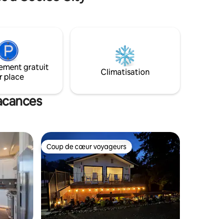
construite offre un espace propre et
rement
moderne avec un salon spacieux, une
alle à
cuisine complète, une télévision
connectée, une connexion Wi-Fi rapide,
seurs
une buanderie et un contrôle de la
Fi ✔ haut
température. Sirotez votre café du
anique
matin sur le patio ou détendez-vous
ement gratuit
dans le jacuzzi privé après une journée
Climatisation
r place
au bord du lac. Nous espérons que vous
vous sentirez comme chez vous et que
vous apprécierez votre séjour.
vacances
Coup de cœur voyageurs
Coup de cœur voyageurs