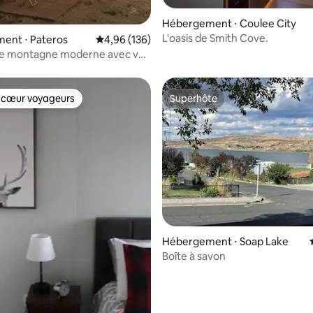
Hébergement ⋅ Coulee City
L'oasis de Smith Cove.
 la base de 35 commentaires : 4,89 sur 5
ent ⋅ Pateros
Évaluation moyenne sur la base de 136 commen
4,96 (136)
e montagne moderne avec vue
le
 cœur voyageurs
Superhôte
 cœur voyageurs
Superhôte
r la base de 42 commentaires : 4,95 sur 5
Hébergement ⋅ Soap Lake
Boîte à savon