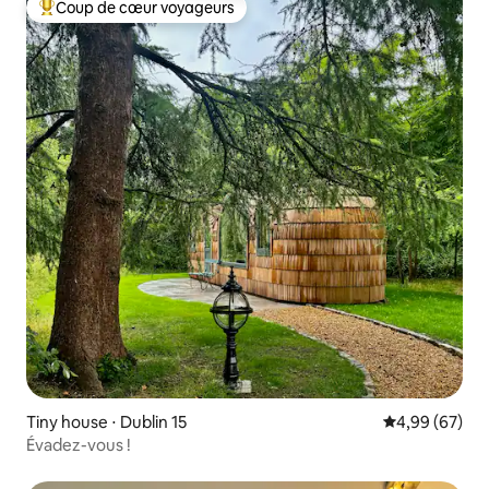
Coup de cœur voyageurs
Coups de cœur voyageurs les plus appréciés
Tiny house ⋅ Dublin 15
Évaluation mo
4,99 (67)
Évadez-vous !