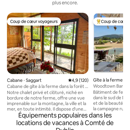
plus encore.
Coup de cœur voyageurs
Coup de cœur 
Coup de cœur voyageurs
Coups de cœur vo
Gîte à la ferme ⋅ D
Cabane ⋅ Saggart
Évaluation moyenne sur la base
4,9 (120)
Woodtown Barn @ 
Cabane de gîte à la ferme dans la forêt –
Farm, SuiteS
Animaux et nature
Bâtiment de fer
Notre chalet privé et clôturé, niché en
dans le sud de Dubl
bordure de notre ferme, offre une vue
et de la beauté d
imprenable sur la montagne, la ville et la
la campagne rurale
mer, en toute intimité. Il dispose d'une
Équipements populaires dans les
commodité des t
douche chaude, d'une machine à café,
urbains et des éq
d'eau filtrée, d'une bouilloire, d'un
locations de vacances à Comté de
ville. À 20 minutes
chauffage au gaz, d'une couverture