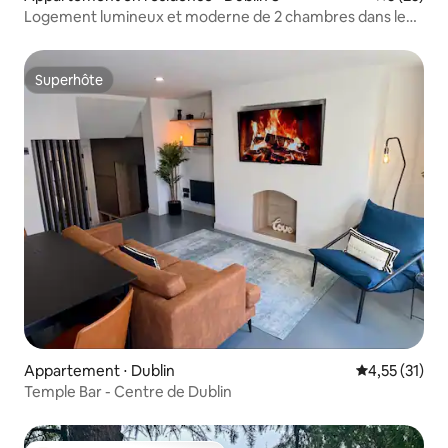
Logement lumineux et moderne de 2 chambres dans le
centre-ville de Dublin
Superhôte
Superhôte
Appartement ⋅ Dublin
Évaluation mo
4,55 (31)
Temple Bar - Centre de Dublin