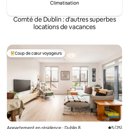
Climatisation
Comté de Dublin : d'autres superbes
locations de vacances
Coup de cœur voyageurs
Coups de cœur voyageurs les plus appréciés
Appartement en résidence ⋅ Dublin 8
Évaluation
5 (25)