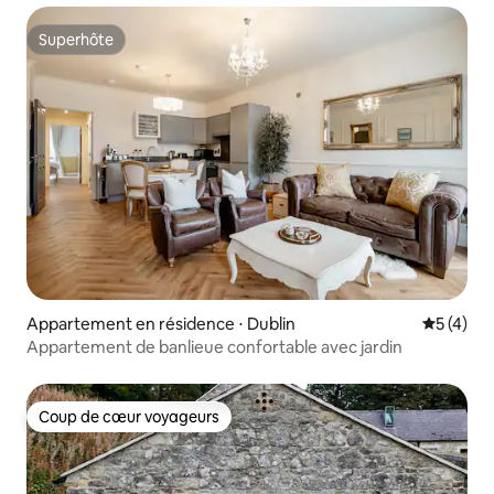
Superhôte
Superhôte
Appartement en résidence ⋅ Dublin
Évaluatio
5 (4)
Appartement de banlieue confortable avec jardin
Coup de cœur voyageurs
Coup de cœur voyageurs