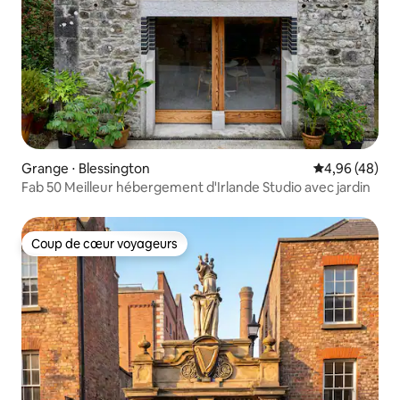
Grange ⋅ Blessington
Évaluation mo
4,96 (48)
Fab 50 Meilleur hébergement d'Irlande Studio avec jardin
Coup de cœur voyageurs
Coup de cœur voyageurs