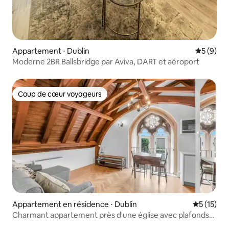
Appartement ⋅ Dublin
Évaluatio
5 (9)
Moderne 2BR Ballsbridge par Aviva, DART et aéroport
Coup de cœur voyageurs
Coup de cœur voyageurs
Appartement en résidence ⋅ Dublin
Évaluation
5 (15)
Charmant appartement près d'une église avec plafonds
voûtés