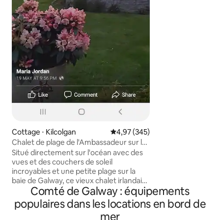
des oiseaux et le
nature et est un e
départ pour ceux 
explorer davantag
Connemara, du Ma
pendant la journée
est un guide régional c
Ireland et un amb
de l'UNESCO qui p
développement dur
expériences cultur
locaux.
Cottage ⋅ Kilcolgan
Évaluation moyenne sur la base 
4,97 (345)
Chalet de plage de l'Ambassadeur sur la
Wild Atlantic Way
Situé directement sur l'océan avec des
vues et des couchers de soleil
incroyables et une petite plage sur la
baie de Galway, ce vieux chalet irlandais
Comté de Galway : équipements
offre un confort moderne et le charme
du vieux monde, calme et confortable
populaires dans les locations en bord de
sur la Wild Atlantic Way, à proximité de la
mer
ville de Galway, des falaises de Moher, du