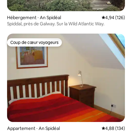
Hébergement ⋅ An Spidéal
Évaluation moy
4,94 (126)
Spiddal, près de Galway. Sur la Wild Atlantic Way.
Coup de cœur voyageurs
Coup de cœur voyageurs
Appartement ⋅ An Spidéal
Évaluation moy
4,88 (134)