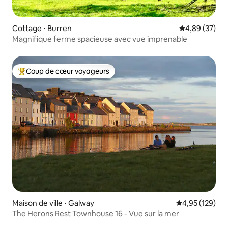
Cottage ⋅ Burren
Évaluation mo
4,89 (37)
Magnifique ferme spacieuse avec vue imprenable
Coup de cœur voyageurs
Coups de cœur voyageurs les plus appréciés
Maison de ville ⋅ Galway
Évaluation moy
4,95 (129)
The Herons Rest Townhouse 16 - Vue sur la mer