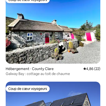
Coup de cœur voyageurs
Hébergement ⋅ County Clare
Évaluation mo
4,86 (22)
Galway Bay : cottage au toit de chaume
Coup de cœur voyageurs
Coup de cœur voyageurs