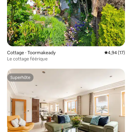
Cottage ⋅ Toormakeady
Évaluation mo
4,94 (17)
Le cottage féérique
Superhôte
Superhôte