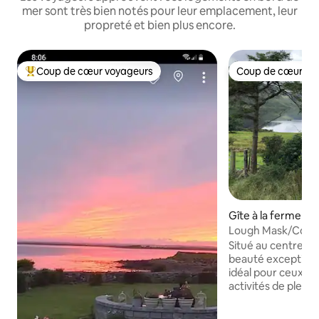
mer sont très bien notés pour leur emplacement, leur
propreté et bien plus encore.
Coup de cœur voyageurs
Coup de cœur vo
Coups de cœur voyageurs les plus appréciés
Coup de cœur vo
Gîte à la ferme ⋅ 
Lough Mask/Conne
Way/Randonnée
Situé au centre d'
beauté exceptionne
idéal pour ceux q
activités de plein 
vélo, la natation, 
collines, la pêche,