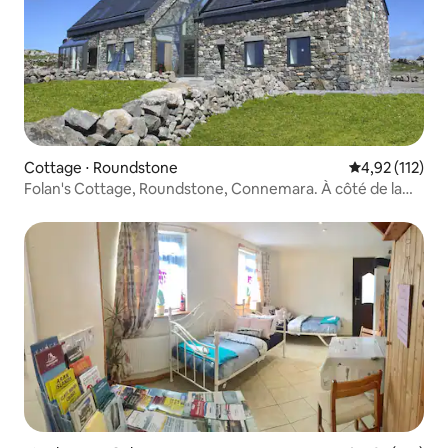
Cottage ⋅ Roundstone
Évaluation moy
4,92 (112)
Folan's Cottage, Roundstone, Connemara. À côté de la
plage