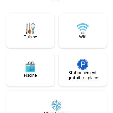
Galway Crystal, de la parfumerie Burren,
des îles Aran, de Coole Park et de la belle
région du Connemara. À quelques
minutes en voiture du château de
Dunguire dans la ville pittoresque de
Kinvara célèbre pour ses
pubs/restaurants traditionnels irlandais,
Cuisine
Wifi
la porte d'entrée du Burren. Il y a
également de nombreux terrains de golf
de premier ordre dans la région.
Stationnement
Piscine
gratuit sur place