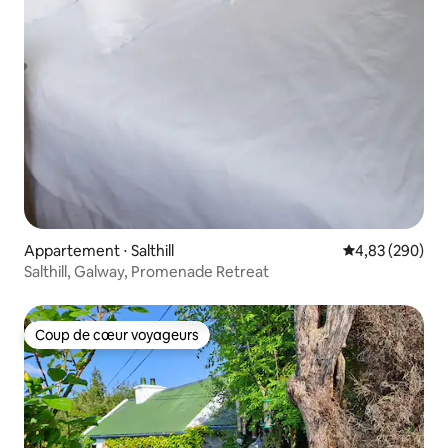
Appartement ⋅ Salthill
Évaluation moy
4,83 (290)
Salthill, Galway, Promenade Retreat
Coup de cœur voyageurs
Coup de cœur voyageurs