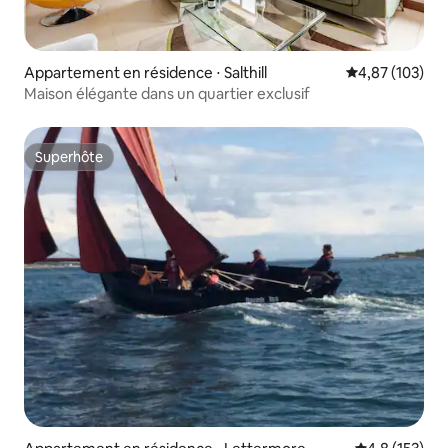
Appartement en résidence ⋅ Salthill
Évaluation moy
4,87 (103)
Maison élégante dans un quartier exclusif
Superhôte
Superhôte