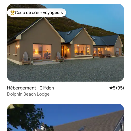
Coup de cœur voyageurs
Coups de cœur voyageurs les plus appréciés
Hébergement ⋅ Clifden
Évaluation
5 (95)
Dolphin Beach Lodge