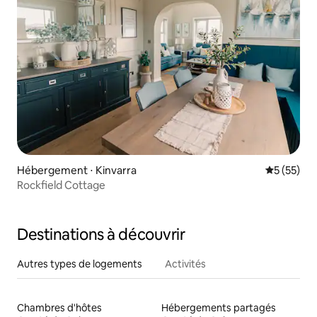
Hébergement ⋅ Kinvarra
Évaluation
5 (55)
Rockfield Cottage
Destinations à découvrir
Autres types de logements
Activités
Chambres d'hôtes
Hébergements partagés