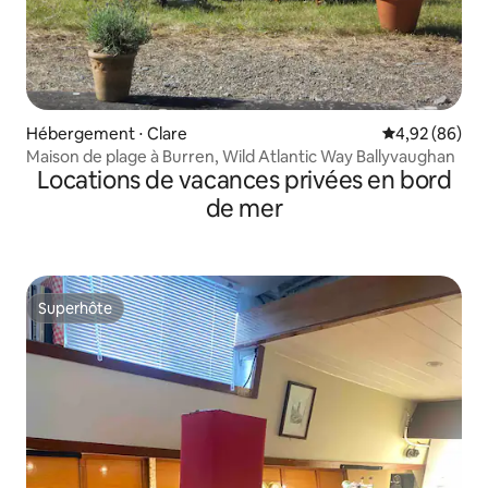
Hébergement ⋅ Clare
Évaluation mo
4,92 (86)
Maison de plage à Burren, Wild Atlantic Way Ballyvaughan
Locations de vacances privées en bord
de mer
Superhôte
Superhôte