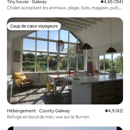
Tiny house ⋅ Galway
Évaluation moy
4,65 (154)
Chalet acceptant les animaux, plage, bois, magasin, pub,
bus
Coup de cœur voyageurs
Coup de cœur voyageurs
Hébergement ⋅ County Galway
Évaluation m
4,9 (42)
Refuge en bord de mer, vue sur le Burren