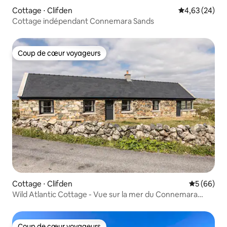
Cottage ⋅ Clifden
Évaluation mo
4,63 (24)
Cottage indépendant Connemara Sands
Coup de cœur voyageurs
Coup de cœur voyageurs
Cottage ⋅ Clifden
Évaluation
5 (66)
Wild Atlantic Cottage - Vue sur la mer du Connemara
Cadre idyllique, vue imprenable
Coup de cœur voyageurs