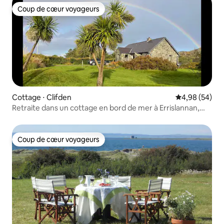
Coup de cœur voyageurs
Coup de cœur voyageurs
Cottage ⋅ Clifden
Évaluation mo
4,98 (54)
Retraite dans un cottage en bord de mer à Errislannan,
Clifden
Coup de cœur voyageurs
Coup de cœur voyageurs