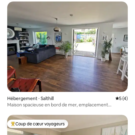
Hébergement ⋅ Salthill
Évaluatio
5 (4)
Maison spacieuse en bord de mer, emplacement
incroyable.
Coup de cœur voyageurs
Coups de cœur voyageurs les plus appréciés