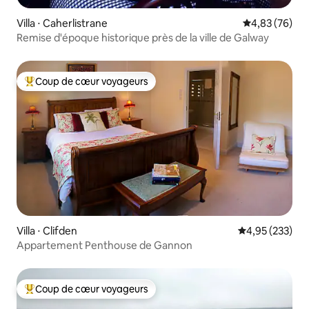
Villa ⋅ Caherlistrane
Évaluation mo
4,83 (76)
Remise d'époque historique près de la ville de Galway
Coup de cœur voyageurs
Coups de cœur voyageurs les plus appréciés
Villa ⋅ Clifden
Évaluation moy
4,95 (233)
Appartement Penthouse de Gannon
Coup de cœur voyageurs
Coups de cœur voyageurs les plus appréciés