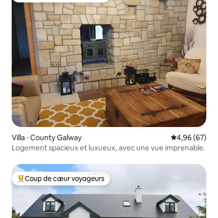
Villa ⋅ County Galway
Évaluation mo
4,96 (67)
Logement spacieux et luxueux, avec une vue imprenable.
Coup de cœur voyageurs
Coups de cœur voyageurs les plus appréciés