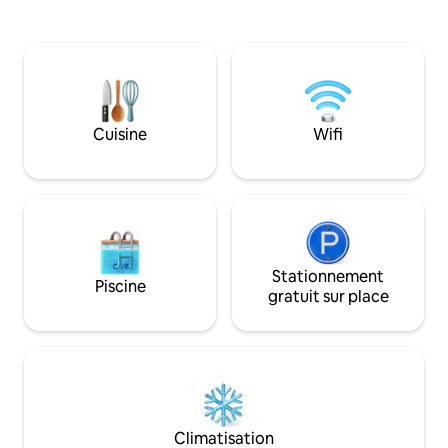
Connemara. Découvrez la musique
des jeux de société et l
traditionnelle irlandaise, les restaurants
d'espace pour se 
de fruits de mer ou détendez-vous dans
Situé dans un imm
notre jacuzzi bien-être, divertissez-vous
pommiers. Parfait
sur le balcon, dans le jardin à bière ou sur
pied. Golf à proximi
la terrasse. Belle cuisine, salon,
de Galway. À 15 min
chambres spacieuses, buanderie,
d'Adare. Emplacem
Cuisine
Wifi
jardins, pêche, promenades et pistes
excursions d'une j
cyclables à proximité.
Wild Atlantic Way.
Stationnement
Piscine
gratuit sur place
Climatisation