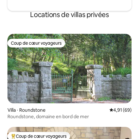
Locations de villas privées
Coup de cœur voyageurs
Coup de cœur voyageurs
Villa ⋅ Roundstone
Évaluation mo
4,91 (69)
Roundstone, domaine en bord de mer
Coup de cœur voyageurs
Coups de cœur voyageurs les plus appréciés