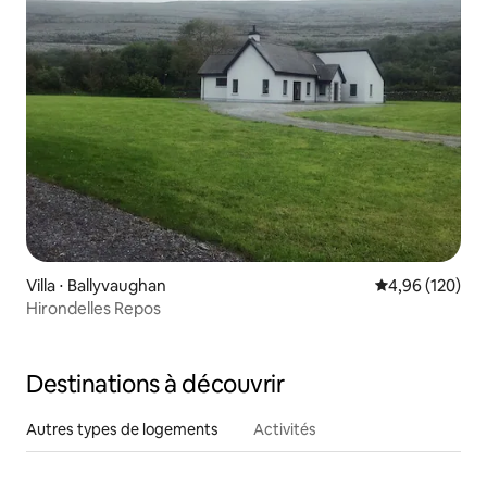
Villa ⋅ Ballyvaughan
Évaluation moy
4,96 (120)
Hirondelles Repos
Destinations à découvrir
Autres types de logements
Activités