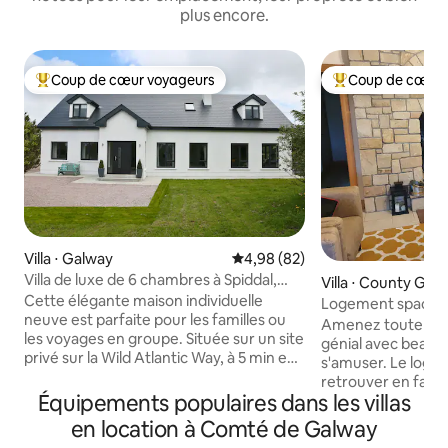
plus encore.
Coup de cœur voyageurs
Coup de cœur 
Coups de cœur voyageurs les plus appréciés
Coups de cœur vo
Villa ⋅ Galway
Évaluation moyenne sur la base
4,98 (82)
Villa de luxe de 6 chambres à Spiddal,
Villa ⋅ County Gal
jacuzzi, balcon
Cette élégante maison individuelle
Logement spacieux
neuve est parfaite pour les familles ou
une vue imprenab
Amenez toute la fa
les voyages en groupe. Située sur un site
génial avec beauc
privé sur la Wild Atlantic Way, à 5 min en
s'amuser. Le loge
voiture de la jetée et de la plage
retrouver en famil
pittoresques du village de Spiddal. À
Équipements populaires dans les villas
étages, avec une s
19 km de la ville de Galway, détendez-
comprenant une ta
en location à Comté de Galway
vous dans le cadre magnifique du
hockey, jeux vidéo,