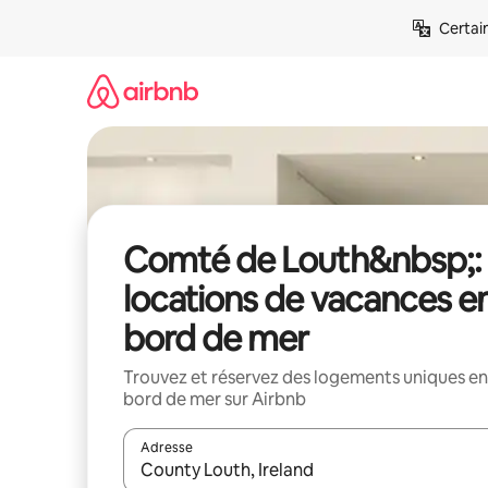
Aller
Certai
directement
au
contenu
Comté de Louth&nbsp;:
locations de vacances e
bord de mer
Trouvez et réservez des logements uniques en
bord de mer sur Airbnb
Adresse
Lorsque les résultats s'affichent, utilisez les flèc