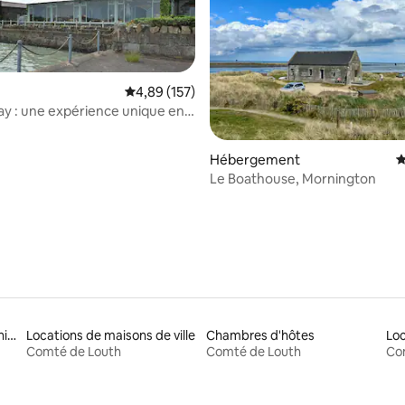
Évaluation moyenne sur la base de 157 comme
4,89 (157)
 : une expérience unique en
er !
sur la base de 5 commentaires : 4,6 sur 5
Hébergement
É
Le Boathouse, Mornington
Locations adaptées aux animaux
Locations de maisons de ville
Chambres d'hôtes
Loc
Comté de Louth
Comté de Louth
Co