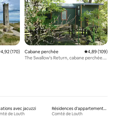
ntaires : 4,89 sur 5
valuation moyenne sur la base de 170 commentaires : 4,92 sur 5
4,92 (170)
Cabane perchée
Évaluation moyenne sur
4,89 (109)
The Swallow's Return, cabane perchée.
Code Eir A91D954
ations avec jacuzzi
Résidences d'appartements en location
mté de Louth
Comté de Louth