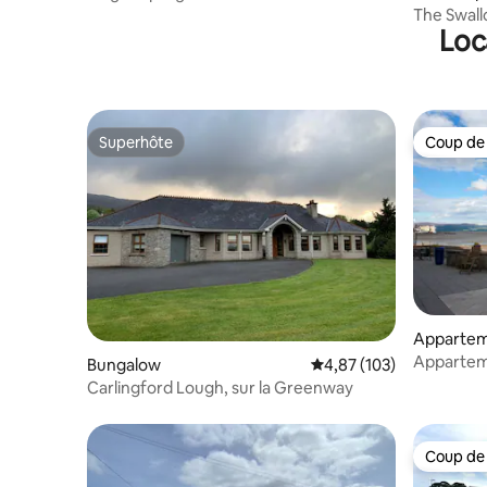
la plage
The Swall
Loc
Code Eir
Superhôte
Coup de
Superhôte
Coup de
Apparte
Apparteme
Bungalow
Évaluation moyenne sur
4,87 (103)
Blackrock
Carlingford Lough, sur la Greenway
Coup de
Coup de