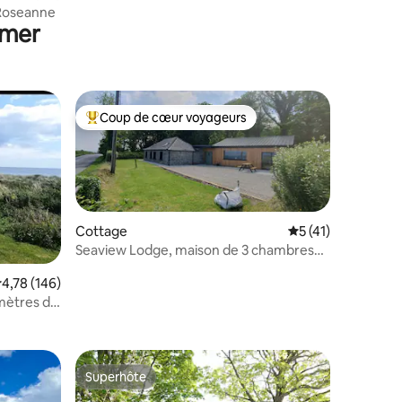
 Roseanne
 mer
Coup de cœur voyageurs
Coups de cœur voyageurs les plus appréciés
Cottage
Évaluation moyenne
5 (41)
Seaview Lodge, maison de 3 chambres
près de la plage.
taires : 4,95 sur 5
valuation moyenne sur la base de 146 commentaires : 4,78 sur 5
4,78 (146)
 mètres de
Superhôte
Superhôte