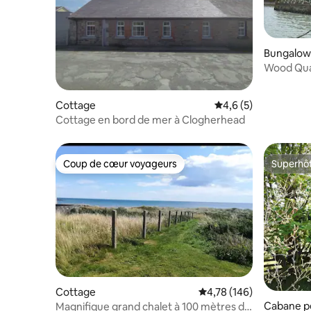
Bungalow
Wood Quay
bord de m
Cottage
Évaluation moyenne 
4,6 (5)
Cottage en bord de mer à Clogherhead
Coup de cœur voyageurs
Superhô
Coup de cœur voyageurs
Superhô
Cottage
Évaluation moyenne sur
4,78 (146)
Cabane p
Magnifique grand chalet à 100 mètres de