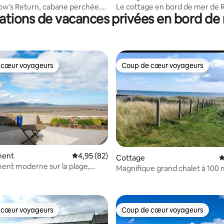
ow's Return, cabane perchée.
Le cottage en bord de mer de
ations de vacances privées en bord de
 A91D954
 cœur voyageurs
Coup de cœur voyageurs
 cœur voyageurs
Coup de cœur voyageurs
ment
Évaluation moyenne sur la base de 82 commen
4,95 (82)
Cottage
É
nt moderne sur la plage,
 la base de 103 commentaires : 4,87 sur 5
Magnifique grand chalet à 100
, comté de Louth
la plage
 cœur voyageurs
Coup de cœur voyageurs
 cœur voyageurs
Coup de cœur voyageurs