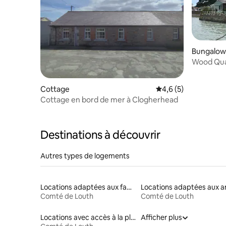
Bungalow
Wood Quay
bord de m
Cottage
Évaluation moyenne 
4,6 (5)
Cottage en bord de mer à Clogherhead
Destinations à découvrir
Autres types de logements
Locations adaptées aux familles
Comté de Louth
Comté de Louth
Locations avec accès à la plage
Afficher plus