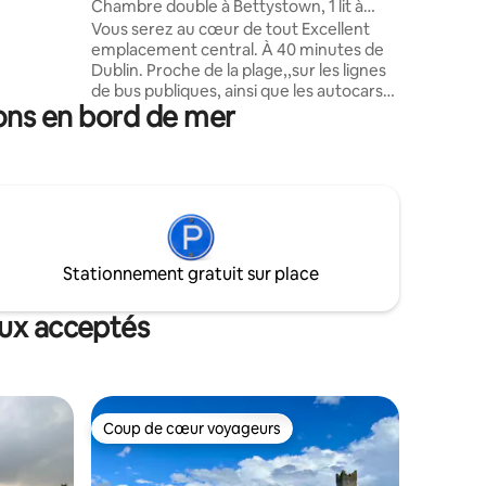
Chambre double à Bettystown, 1 lit à
ové, il
un jeune 
côté de la plage
Vous serez au cœur de tout Excellent
manger e
emplacement central. À 40 minutes de
le
ouverte p
Dublin. Proche de la plage,,sur les lignes
vous au
magnifiqu
de bus publiques, ainsi que les autocars
ge tous
mer d'Irl
ons en bord de mer
de Matthew service de banlieue vers
côte et
Dublin - 
Dublin. Gare ferroviaire à 5 minutes.
ly
Hôtel, restaurants,plage, plats à
emporter, pubs, cafés,
supermarché,golf et tennis à
proximité,salle de sport avec piscine/spa,
casino à côté. Buanderie en face. Vous
disposerez d'une chambre double privée
Stationnement gratuit sur place
avec salle de bain privée séparée.
Veuillez noter qu'un réservoir d'eau est
situé dans cette pièce.
aux acceptés
Coup de cœur voyageurs
Coup de cœur voyageurs