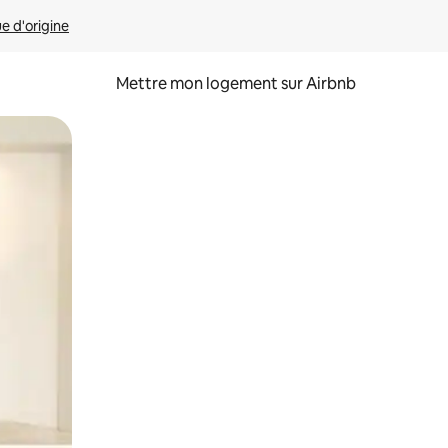
ue d'origine
Mettre mon logement sur Airbnb
sant glisser.