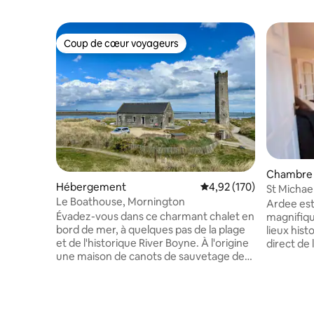
Coup de cœur voyageurs
Coup de cœur voyageurs
Chambre 
Hébergement
Évaluation moyenne sur
4,92 (170)
St Michael
Le Boathouse, Mornington
invités.
Ardee est 
Évadez-vous dans ce charmant chalet en
magnifiqu
bord de mer, à quelques pas de la plage
lieux hist
et de l'historique River Boyne. À l'origine
direct de
une maison de canots de sauvetage des
est à 5mn 
années 1870, elle combine désormais
proche. Il
une riche histoire avec un confort
enfants, l
moderne après une rénovation
et les évé
complète. Parfait pour des promenades
Alplacas d