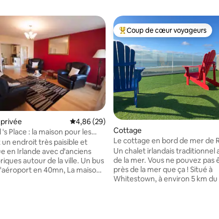
Coup de cœur voyageurs
Coups de cœur voyageurs les p
privée
Évaluation moyenne sur la base de 29 commen
4,86 (29)
 la base de 170 commentaires : 4,92 sur 5
Cottage
 's Place : la maison pour les
Le cottage en bord de mer de
un endroit très paisible et
Un chalet irlandais traditionnel
e en Irlande avec d'anciens
de la mer. Vous ne pouvez pas ê
oriques autour de la ville. Un bus
près de la mer que ça ! Situé à
 l'aéroport en 40mn, La maison
Whitestown, à environ 5 km du 
à pied de l'arrêt de bus le plus
animé de Carlingford avec ses
 y a des activités pour les
boutiques, ses pubs de musiqu
a vie nocturne, les attractions
traditionnelle irlandaise et son 
nements: l'église de saut, les
d'excellents restaurants et acti
e l'Arc de Ling, l'étang de