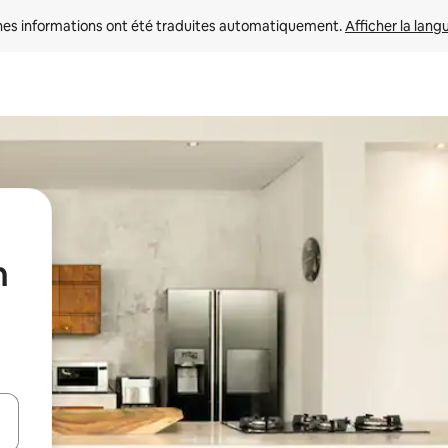
nes informations ont été traduites automatiquement. 
Afficher la lang
n
hes vers le haut et vers le bas pour les parcourir ou en appuyant et en fai