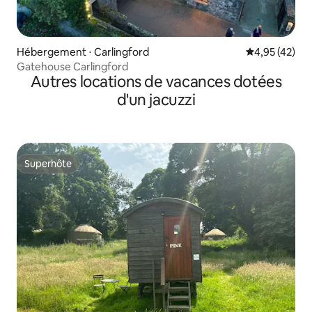
Hébergement ⋅ Carlingford
Évaluation mo
4,95 (42)
Gatehouse Carlingford
Autres locations de vacances dotées
d'un jacuzzi
Superhôte
Superhôte