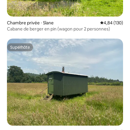
Chambre privée ⋅ Slane
Évaluation moy
4,84 (130)
Cabane de berger en pin (wagon pour 2 personnes)
Superhôte
Superhôte