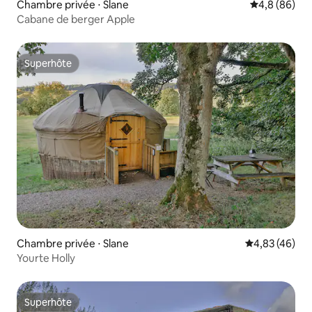
Chambre privée ⋅ Slane
Évaluation m
4,8 (86)
Cabane de berger Apple
Superhôte
Superhôte
Chambre privée ⋅ Slane
Évaluation mo
4,83 (46)
Yourte Holly
Superhôte
Superhôte