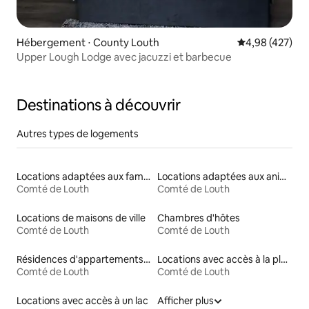
Hébergement ⋅ County Louth
Évaluation moy
4,98 (427)
Upper Lough Lodge avec jacuzzi et barbecue
Destinations à découvrir
Autres types de logements
Locations adaptées aux familles
Locations adaptées aux animaux
Comté de Louth
Comté de Louth
Locations de maisons de ville
Chambres d'hôtes
Comté de Louth
Comté de Louth
Résidences d'appartements en location
Locations avec accès à la plage
Comté de Louth
Comté de Louth
Locations avec accès à un lac
Afficher plus