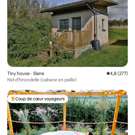
Tiny house ⋅ Slane
Évaluation mo
4,8 (277)
Nid d'hirondelle (cabane en paille)
Coup de cœur voyageurs
Coups de cœur voyageurs les plus appréciés