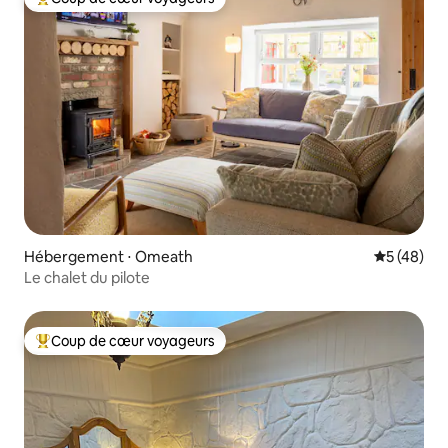
Coups de cœur voyageurs les plus appréciés
Hébergement ⋅ Omeath
Évaluation
5 (48)
Le chalet du pilote
Coup de cœur voyageurs
Coups de cœur voyageurs les plus appréciés