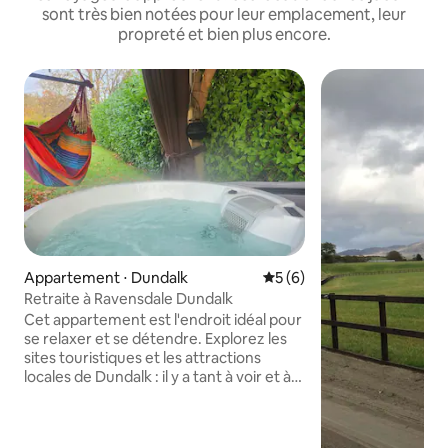
sont très bien notées pour leur emplacement, leur
propreté et bien plus encore.
Appartement ⋅ Dundalk
Évaluation moyenne sur la 
5 (6)
Retraite à Ravensdale Dundalk
Cet appartement est l'endroit idéal pour
se relaxer et se détendre. Explorez les
sites touristiques et les attractions
locales de Dundalk : il y a tant à voir et à
faire ici En tant qu'appartement
indépendant, vous trouverez tout ce
dont vous avez besoin pour un séjour