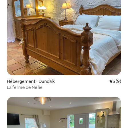
Hébergement ⋅ Dundalk
Évaluatio
5 (9)
La ferme de Nellie