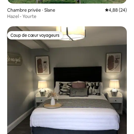
Chambre privée ⋅ Slane
Évaluation mo
4,88 (24)
Hazel - Yourte
Coup de cœur voyageurs
Coup de cœur voyageurs