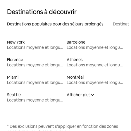
Destinations à découvrir
Destinations populaires pour des séjours prolongés
Destinati
New York
Barcelone
Locations moyenne et longue durée
Locations moyenne et longue durée
Florence
Athènes
Locations moyenne et longue durée
Locations moyenne et longue durée
Miami
Montréal
Locations moyenne et longue durée
Locations moyenne et longue durée
Seattle
Afficher plus
Locations moyenne et longue durée
* Des exclusions peuvent s'appliquer en fonction des zones