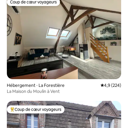
Coup de cœur voyageurs
Coup de cœur voyageurs
Hébergement ⋅ La Forestière
Évaluation mo
4,9 (224)
La Maison du Moulin à Vent
Coup de cœur voyageurs
Coups de cœur voyageurs les plus appréciés