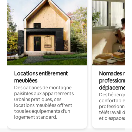
Locations entièrement
Nomades num
meublées
professionnel
déplacement
Des cabanes de montagne
paisibles aux appartements
Des hébergem
urbains pratiques, ces
confortables p
locations meublées offrent
professionnels
tous les équipements d'un
télétravail dis
logement standard.
et d'espaces de