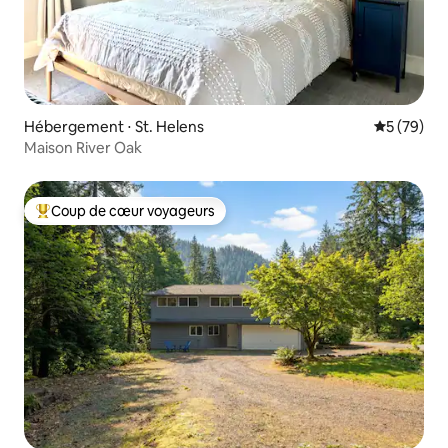
Hébergement ⋅ St. Helens
Évaluation
5 (79)
Maison River Oak
Coup de cœur voyageurs
Coups de cœur voyageurs les plus appréciés