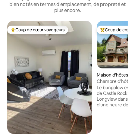
bien notés en termes d'emplacement, de propreté et
plus encore.
Coup de cœur voyageurs
Coup de cœur 
Coups de cœur voyageurs les plus appréciés
Coups de cœur vo
Maison d'hôtes ⋅ C
k
Chambre d'hôtes 
Bungalow
Le bungalow est à 1
de Castle Rock dan
Longview dans l'au
d'une heure de la 
Helens, du mont H
Confort de luxe : WiFi Télé
connectée Café et
complet + en-cas S
principal (deuxiè