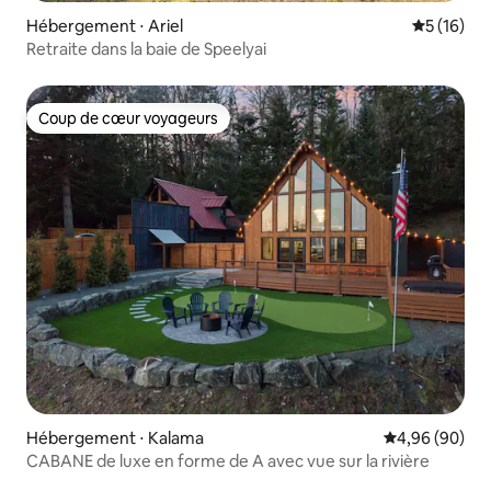
Hébergement ⋅ Ariel
Évaluation
5 (16)
Retraite dans la baie de Speelyai
Coup de cœur voyageurs
Coup de cœur voyageurs
Hébergement ⋅ Kalama
Évaluation mo
4,96 (90)
CABANE de luxe en forme de A avec vue sur la rivière