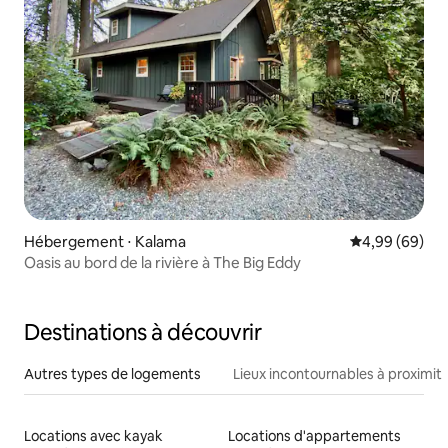
Hébergement ⋅ Kalama
Évaluation mo
4,99 (69)
Oasis au bord de la rivière à The Big Eddy
Destinations à découvrir
Autres types de logements
Lieux incontournables à proximit
Locations avec kayak
Locations d'appartements