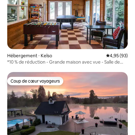
Hébergement ⋅ Kelso
Évaluation mo
4,95 (93)
*10 % de réduction - Grande maison avec vue - Salle de
jeux avec jacuzzi
Coup de cœur voyageurs
Coup de cœur voyageurs