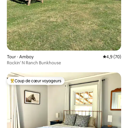
Tour ⋅ Amboy
Évaluation m
4,9 (70)
Rockin' N Ranch Bunkhouse
Coup de cœur voyageurs
Coups de cœur voyageurs les plus appréciés