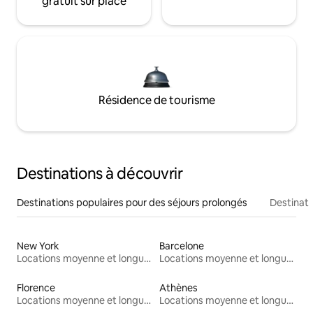
gratuit sur place
Résidence de tourisme
Destinations à découvrir
Destinations populaires pour des séjours prolongés
Destinati
New York
Barcelone
Locations moyenne et longue durée
Locations moyenne et longue durée
Florence
Athènes
Locations moyenne et longue durée
Locations moyenne et longue durée