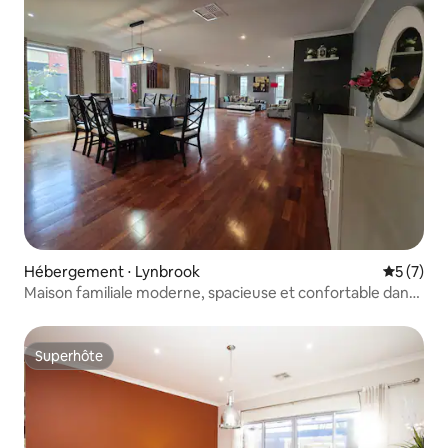
Hébergement ⋅ Lynbrook
Évaluatio
5 (7)
Maison familiale moderne, spacieuse et confortable dans
un quartier calme
Superhôte
Superhôte