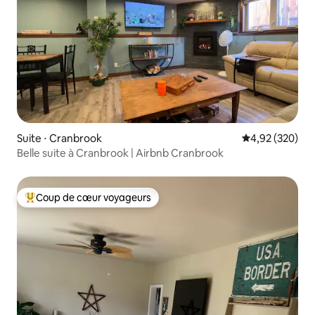
Suite ⋅ Cranbrook
Évaluation moy
4,92 (320)
Belle suite à Cranbrook | Airbnb Cranbrook
Coup de cœur voyageurs
Coups de cœur voyageurs les plus appréciés