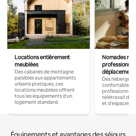
Locations entièrement
Nomades num
meublées
professionnel
déplacement
Des cabanes de montagne
paisibles aux appartements
Des hébergem
urbains pratiques, ces
confortables p
locations meublées offrent
professionnels
tous les équipements d'un
télétravail dis
logement standard.
et d'espaces de
Équipements et avantages des séjours