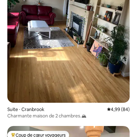
Suite ⋅ Cranbrook
Évaluation mo
4,99 (84)
Charmante maison de 2 chambres.🏔
Coup de cœur voyageurs