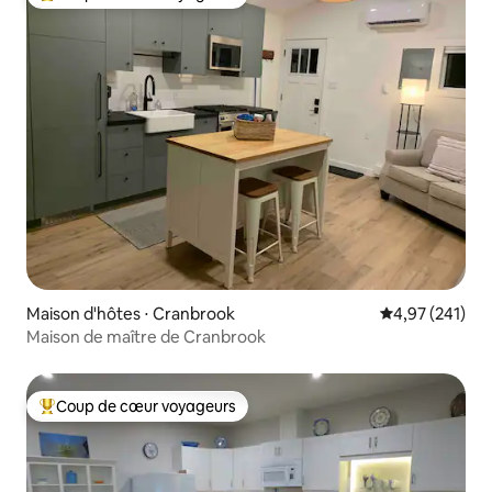
Coups de cœur voyageurs les plus appréciés
Maison d'hôtes ⋅ Cranbrook
Évaluation moy
4,97 (241)
Maison de maître de Cranbrook
Coup de cœur voyageurs
Coups de cœur voyageurs les plus appréciés