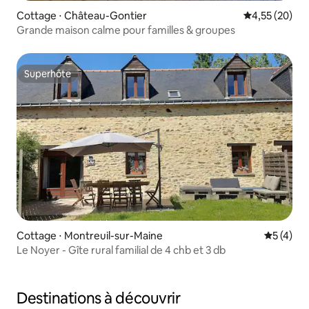
Cottage ⋅ Château-Gontier
Évaluation mo
4,55 (20)
Grande maison calme pour familles & groupes
Superhôte
Superhôte
Cottage ⋅ Montreuil-sur-Maine
Évaluatio
5 (4)
Le Noyer - Gîte rural familial de 4 chb et 3 db
Destinations à découvrir