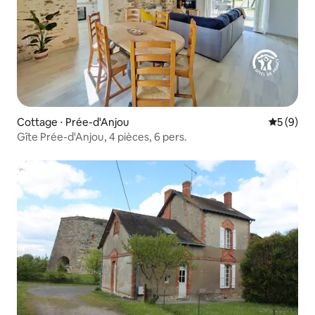
Cottage ⋅ Prée-d'Anjou
Évaluatio
5 (9)
Gîte Prée-d'Anjou, 4 pièces, 6 pers.