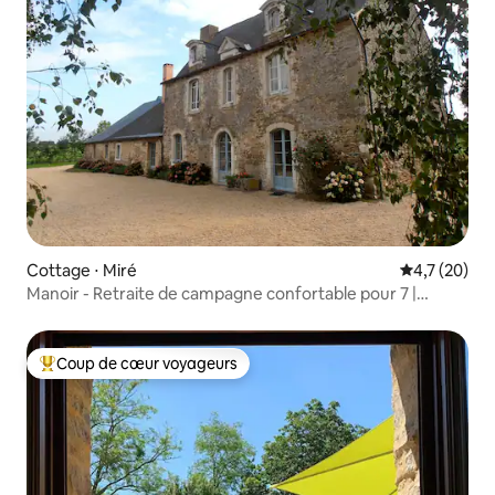
Cottage ⋅ Miré
Évaluation m
4,7 (20)
Manoir - Retraite de campagne confortable pour 7 |
Piscine privée
Coup de cœur voyageurs
Coups de cœur voyageurs les plus appréciés