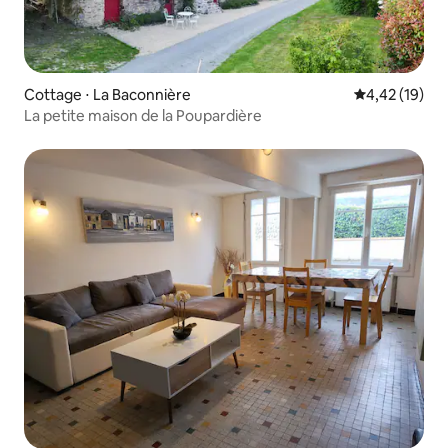
Cottage ⋅ La Baconnière
Évaluation mo
4,42 (19)
La petite maison de la Poupardière