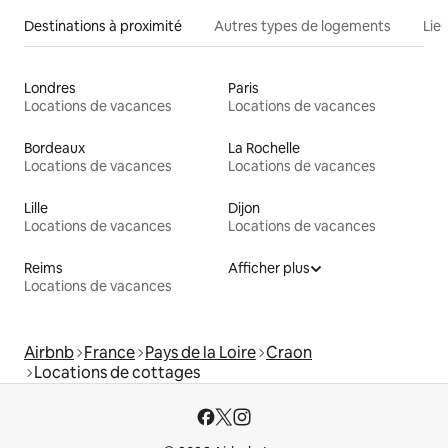
Destinations à proximité
Autres types de logements
Lie
Londres
Paris
Locations de vacances
Locations de vacances
Bordeaux
La Rochelle
Locations de vacances
Locations de vacances
Lille
Dijon
Locations de vacances
Locations de vacances
Reims
Afficher plus
Locations de vacances
Airbnb
France
Pays de la Loire
Craon
Locations de cottages