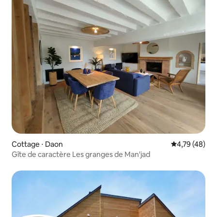
Cottage ⋅ Daon
Évaluation mo
4,79 (48)
Gîte de caractère Les granges de Man'jad