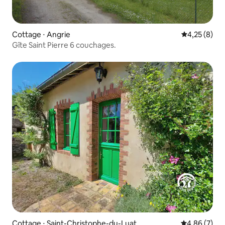
Cottage ⋅ Angrie
Évaluation m
4,25 (8)
Gîte Saint Pierre 6 couchages.
Cottage ⋅ Saint-Christophe-du-Luat
Évaluation m
4,86 (7)