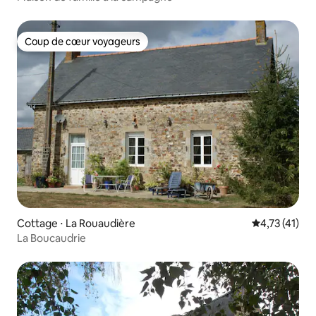
Coup de cœur voyageurs
Coup de cœur voyageurs
Cottage ⋅ La Rouaudière
Évaluation mo
4,73 (41)
La Boucaudrie