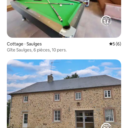
Cottage ⋅ Saulges
Évaluatio
5 (6)
Gîte Saulges, 6 pièces, 10 pers.