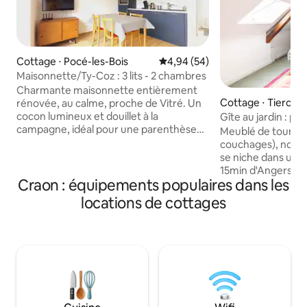
Cottage ⋅ Pocé-les-Bois
Évaluation moyenne sur la base
4,94 (54)
Maisonnette/Ty-Coz : 3 lits - 2 chambres
Charmante maisonnette entièrement
Cottage ⋅ Tiercé
rénovée, au calme, proche de Vitré. Un
cocon lumineux et douillet à la
Gîte au jardin : pi
campagne, idéal pour une parenthèse
Meublé de tourisme
paisible au cœur de la nature À proximité
couchages), notr
de la Véloroute La Régalante, vous
se niche dans un 
pourrez abriter vos vélos en toute
15min d'Angers, a
sécurité Emplacement idéal pour
Craon : équipements populaires dans les
vallées (site Natu
découvrir la région : Vitré (5 min)
équipée, elle offr
locations de cottages
Fougères (25 min) Rennes (30 min)
jardin, piscine cha
Mont-Saint-Michel (1h) Saint-Malo &
accessible de 10 à 
Cancale (1h10) Parfait pour une
Wifi. Linge de lit e
escapade nature, un week-end en
supplément 9€/per
couple ou un séjour reposant en
Châteaux ; Zoo La
Bretagne.
Fontaine (1\2h), P
(20min) et Puy du 
nautiques