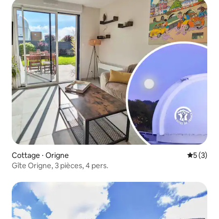
Cottage ⋅ Origne
Évaluatio
5 (3)
Gîte Origne, 3 pièces, 4 pers.