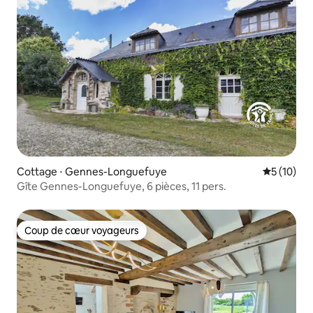
Cottage ⋅ Gennes-Longuefuye
Évaluation
5 (10)
Gîte Gennes-Longuefuye, 6 pièces, 11 pers.
Coup de cœur voyageurs
Coup de cœur voyageurs