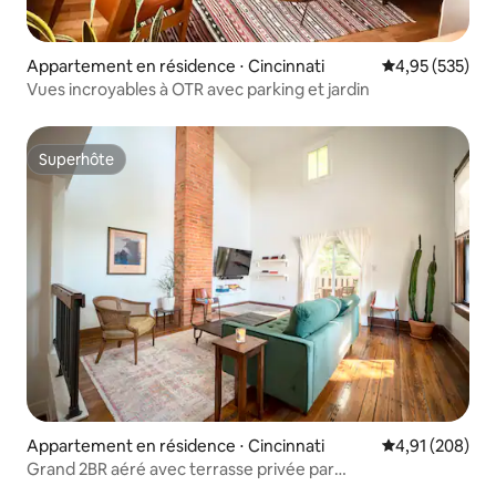
Appartement en résidence ⋅ Cincinnati
Évaluation moy
4,95 (535)
Vues incroyables à OTR avec parking et jardin
Superhôte
Superhôte
Appartement en résidence ⋅ Cincinnati
Évaluation moy
4,91 (208)
Grand 2BR aéré avec terrasse privée par
OTR/UC/Downtown !