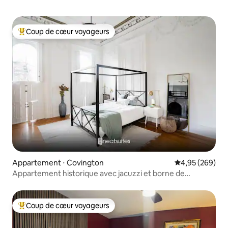
Coup de cœur voyageurs
Coups de cœur voyageurs les plus appréciés
Appartement ⋅ Covington
Évaluation moy
4,95 (269)
Appartement historique avec jacuzzi et borne de
recharge pour voiture électrique, à deux pas de Down
Coup de cœur voyageurs
Coups de cœur voyageurs les plus appréciés