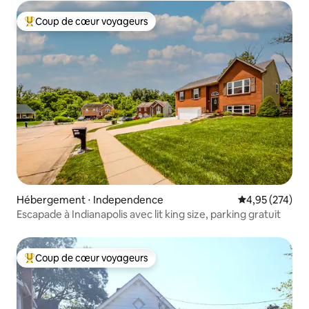
Coup de cœur voyageurs
Coups de cœur voyageurs les plus appréciés
Hébergement ⋅ Independence
Évaluation moy
4,95 (274)
Escapade à Indianapolis avec lit king size, parking gratuit
Coup de cœur voyageurs
Coups de cœur voyageurs les plus appréciés