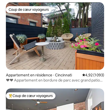
Coup de cœur voyageurs
Coup de cœur voyageurs
Appartement en résidence ⋅ Cincinnati
Évaluation moyen
4,92 (1 093)
♥♥ Appartement en bordure de parc avec grand patio
privé
Coup de cœur voyageurs
Coups de cœur voyageurs les plus appréciés