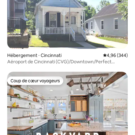
Hébergement ⋅ Cincinnati
Évaluation moy
4,96 (344)
Aéroport de Cincinnati (CVG)/Downtown/Perfect
North/Creation Museum/OTR
Coup de cœur voyageurs
Coup de cœur voyageurs