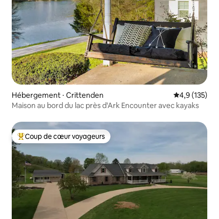
Hébergement ⋅ Crittenden
Évaluation mo
4,9 (135)
Maison au bord du lac près d'Ark Encounter avec kayaks
Coup de cœur voyageurs
Coups de cœur voyageurs les plus appréciés