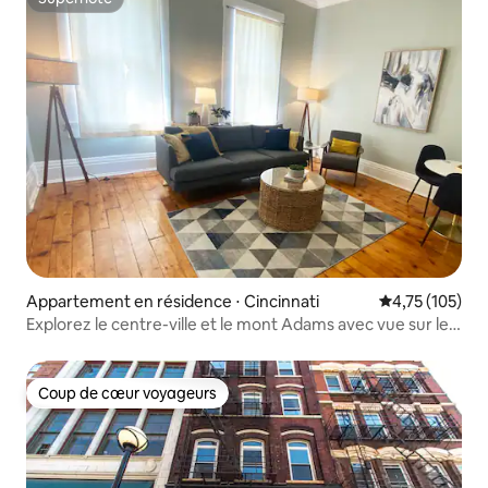
Superhôte
Appartement en résidence ⋅ Cincinnati
Évaluation moy
4,75 (105)
Explorez le centre-ville et le mont Adams avec vue sur le
fleuve
Coup de cœur voyageurs
Coup de cœur voyageurs