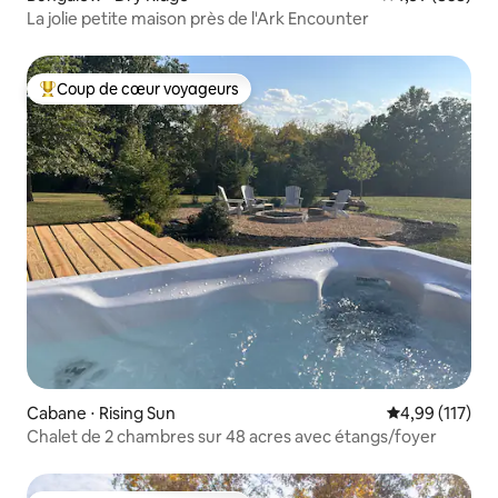
La jolie petite maison près de l'Ark Encounter
Coup de cœur voyageurs
Coups de cœur voyageurs les plus appréciés
Cabane ⋅ Rising Sun
Évaluation moy
4,99 (117)
Chalet de 2 chambres sur 48 acres avec étangs/foyer