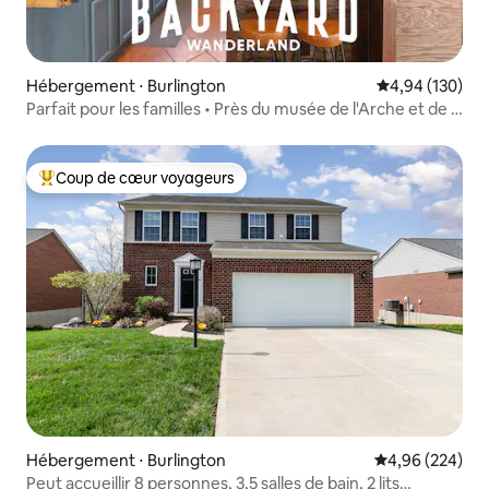
Hébergement ⋅ Burlington
Évaluation moy
4,94 (130)
Parfait pour les familles • Près du musée de l'Arche et de la
Création
Coup de cœur voyageurs
Coups de cœur voyageurs les plus appréciés
Hébergement ⋅ Burlington
Évaluation moy
4,96 (224)
Peut accueillir 8 personnes, 3,5 salles de bain, 2 lits