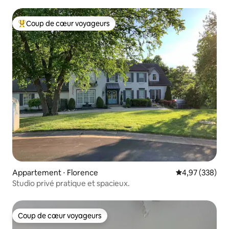
Coup de cœur voyageurs
Coups de cœur voyageurs les plus appréciés
Appartement ⋅ Florence
Évaluation moy
4,97 (338)
Studio privé pratique et spacieux.
Coup de cœur voyageurs
Coup de cœur voyageurs