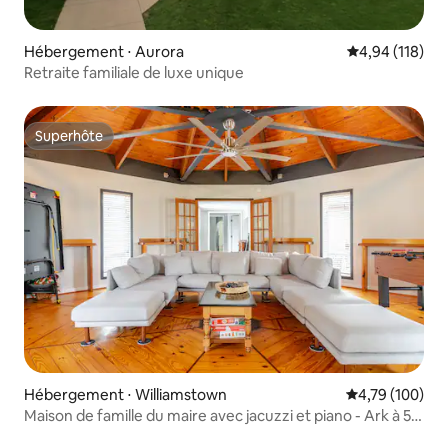
Hébergement ⋅ Aurora
Évaluation moy
4,94 (118)
Retraite familiale de luxe unique
Superhôte
Superhôte
Hébergement ⋅ Williamstown
Évaluation moy
4,79 (100)
Maison de famille du maire avec jacuzzi et piano - Ark à 5
minutes