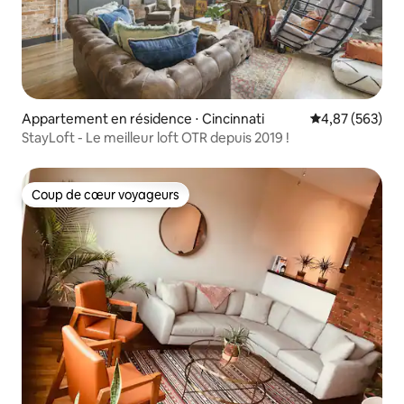
Appartement en résidence ⋅ Cincinnati
Évaluation moy
4,87 (563)
StayLoft - Le meilleur loft OTR depuis 2019 !
Coup de cœur voyageurs
Coup de cœur voyageurs