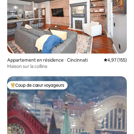
Appartement en résidence ⋅ Cincinnati
Évaluation moy
4,97 (155)
Maison sur la colline
Coup de cœur voyageurs
Coups de cœur voyageurs les plus appréciés