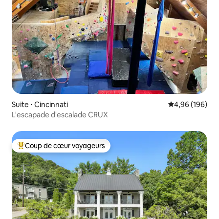
Suite ⋅ Cincinnati
Évaluation moy
4,96 (196)
L'escapade d'escalade CRUX
Coup de cœur voyageurs
Coups de cœur voyageurs les plus appréciés