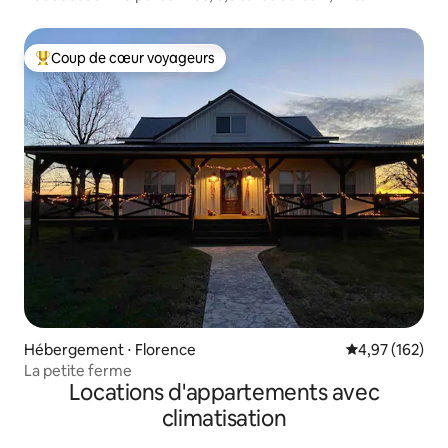
King Size, restaurants à proximité
Coup de cœur voyageurs
Coups de cœur voyageurs les plus appréciés
Hébergement ⋅ Florence
Évaluation moy
4,97 (162)
La petite ferme
Locations d'appartements avec
climatisation