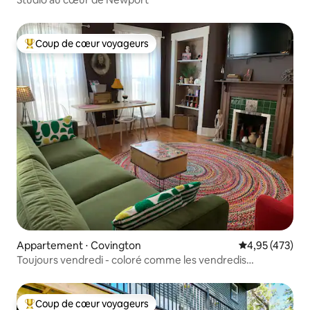
Coup de cœur voyageurs
Coups de cœur voyageurs les plus appréciés
Appartement ⋅ Covington
Évaluation moy
4,95 (473)
Toujours vendredi - coloré comme les vendredis
devraient l'être !
Coup de cœur voyageurs
Coups de cœur voyageurs les plus appréciés