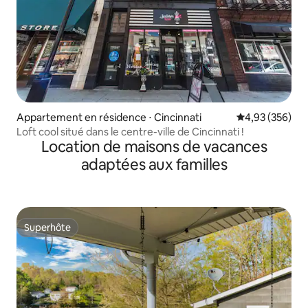
Appartement en résidence ⋅ Cincinnati
Évaluation moy
4,93 (356)
Loft cool situé dans le centre-ville de Cincinnati !
Location de maisons de vacances
adaptées aux familles
Superhôte
Superhôte