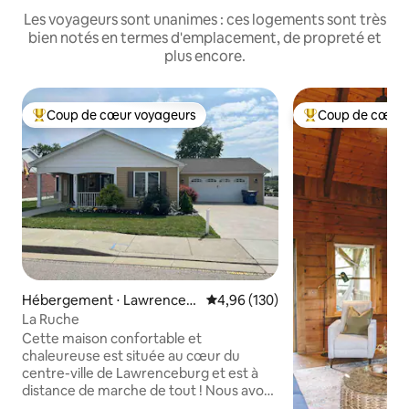
Les voyageurs sont unanimes : ces logements sont très
bien notés en termes d'emplacement, de propreté et
plus encore.
Coup de cœur voyageurs
Coup de cœur 
Coups de cœur voyageurs les plus appréciés
Coups de cœur vo
Hébergement ⋅ Lawrenceb
Évaluation moyenne sur la base 
4,96 (130)
urg
La Ruche
Cette maison confortable et
chaleureuse est située au cœur du
centre-ville de Lawrenceburg et est à
distance de marche de tout ! Nous avons
une grande cour arrière qui est idéale