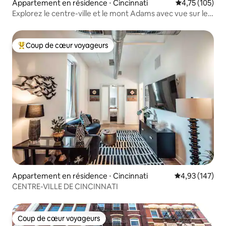
Appartement en résidence ⋅ Cincinnati
Évaluation moy
4,75 (105)
Explorez le centre-ville et le mont Adams avec vue sur le
fleuve
Coup de cœur voyageurs
Coups de cœur voyageurs les plus appréciés
Appartement en résidence ⋅ Cincinnati
Évaluation moy
4,93 (147)
CENTRE-VILLE DE CINCINNATI
Coup de cœur voyageurs
Coup de cœur voyageurs