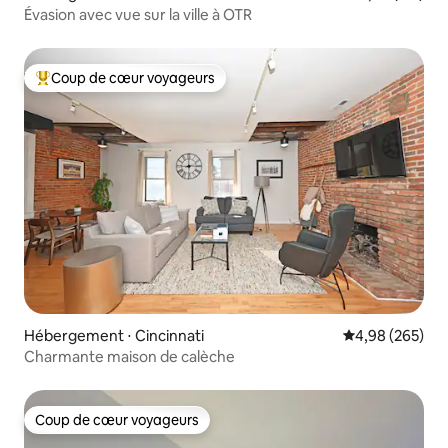
Évasion avec vue sur la ville à OTR
Coup de cœur voyageurs
Coups de cœur voyageurs les plus appréciés
Hébergement ⋅ Cincinnati
Évaluation moy
4,98 (265)
Charmante maison de calèche
Coup de cœur voyageurs
Coup de cœur voyageurs