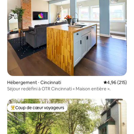
Hébergement ⋅ Cincinnati
Évaluation moy
4,96 (215)
Séjour redéfini à OTR Cincinnati « Maison entière ».
Coup de cœur voyageurs
Coups de cœur voyageurs les plus appréciés