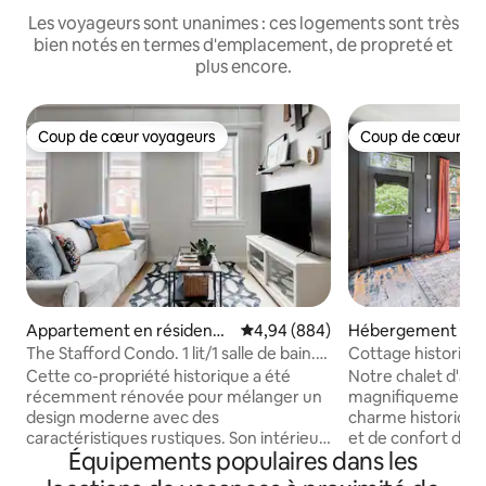
Les voyageurs sont unanimes : ces logements sont très
bien notés en termes d'emplacement, de propreté et
plus encore.
Coup de cœur voyageurs
Coup de cœur vo
Coup de cœur voyageurs
Coup de cœur vo
Appartement en résidence
Évaluation moyenne sur la base 
4,94 (884)
Hébergement ⋅ C
⋅ Cincinnati
The Stafford Condo. 1 lit/1 salle de bain.
Cottage historique
Emplacement imbattable
pas de la MainStra
Cette co-propriété historique a été
Notre chalet d'av
récemment rénovée pour mélanger un
magnifiquement re
design moderne avec des
charme historique
caractéristiques rustiques. Son intérieur
et de confort dou
Équipements populaires dans les
chic est accentué par la brique
dans le jacuzzi se
apparente, les comptoirs en quartz, les
exclusif sous les é