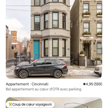
Appartement ⋅ Cincinnati
Évaluation moy
4,95 (559)
Bel appartement au cœur d'OTR avec parking
Coup de cœur voyageurs
Coups de cœur voyageurs les plus appréciés