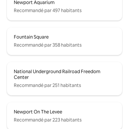
Newport Aquarium
appartement :
https://airbnb.com/h/courtcondogreatlocation
Recommandé par 497 habitants
Uber, Lyft, scooters de location, marche,
tramway, vélos de location rouges,
également des trajets gratuits avec
GEST GOLF CARTS
(Banks/OTR/Pendleton/Casino) -
Fountain Square
APPELEZ POUR PLANIFIER (513-421-
Recommandé par 358 habitants
4378) ou faites-leur signe !
National Underground Railroad Freedom
Center
Recommandé par 251 habitants
Newport On The Levee
Recommandé par 223 habitants