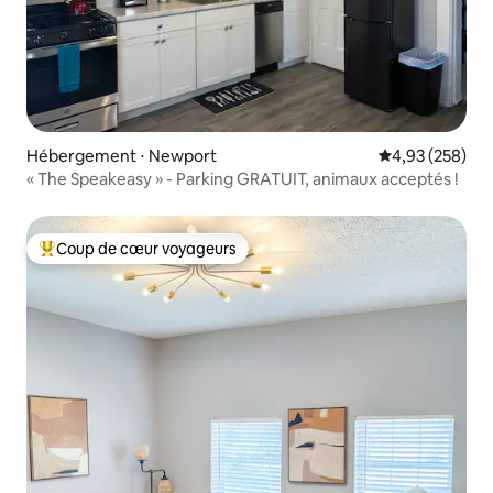
Hébergement ⋅ Newport
Évaluation moy
4,93 (258)
« The Speakeasy » - Parking GRATUIT, animaux acceptés !
Coup de cœur voyageurs
Coups de cœur voyageurs les plus appréciés