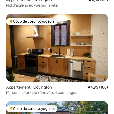
Nid d'aigle avec vue sur la ville
Coup de cœur voyageurs
Coups de cœur voyageurs les plus appréciés
Appartement ⋅ Covington
Évaluation moy
4,99 (166)
Maison historique rénovée, 4 couchages
Coup de cœur voyageurs
Coups de cœur voyageurs les plus appréciés