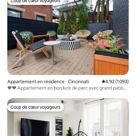
Coup de cœur voyageurs
Coup de cœur voyageurs
Appartement en résidence ⋅ Cincinnati
Évaluation moyen
4,92 (1 093)
♥♥ Appartement en bordure de parc avec grand patio
privé
Coup de cœur voyageurs
Coup de cœur voyageurs