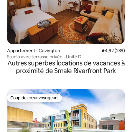
Appartement ⋅ Covington
Évaluation moy
4,92 (239)
Studio avec terrasse privée - Unité D
Autres superbes locations de vacances à
proximité de Smale Riverfront Park
Coup de cœur voyageurs
Coup de cœur voyageurs