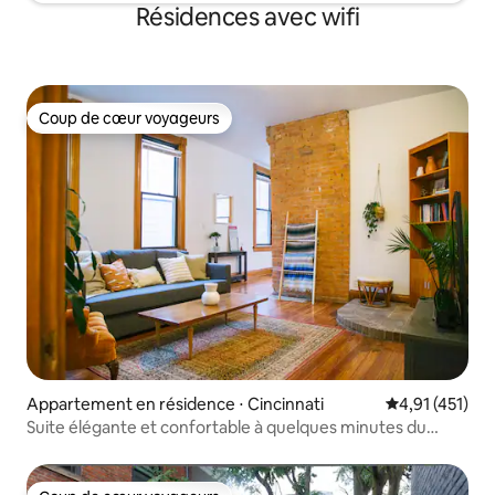
Résidences avec wifi
Coup de cœur voyageurs
Coup de cœur voyageurs
Appartement en résidence ⋅ Cincinnati
Évaluation moy
4,91 (451)
Suite élégante et confortable à quelques minutes du
centre-ville/OTR/UC !