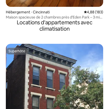
Hébergement ⋅ Cincinnati
Évaluation moy
4,88 (183)
Maison spacieuse de 2 chambres près d'Eden Park – 3 min
Locations d'appartements avec
à pied
climatisation
Superhôte
Superhôte