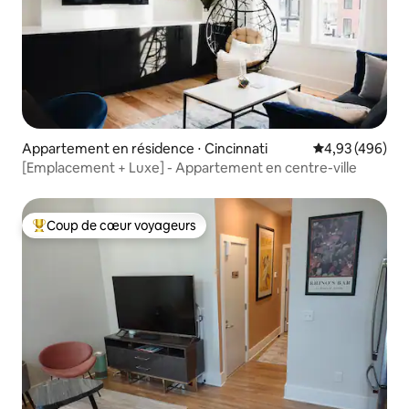
Appartement en résidence ⋅ Cincinnati
Évaluation moy
4,93 (496)
[Emplacement + Luxe] - Appartement en centre-ville
Coup de cœur voyageurs
Coups de cœur voyageurs les plus appréciés