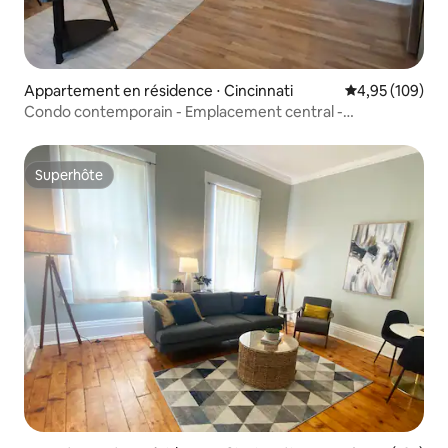
Appartement en résidence ⋅ Cincinnati
Évaluation moy
4,95 (109)
Condo contemporain - Emplacement central -
Stationnement gratuit
Superhôte
Superhôte