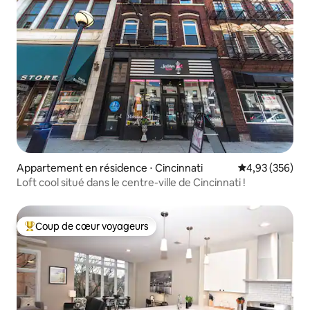
Appartement en résidence ⋅ Cincinnati
Évaluation moy
4,93 (356)
Loft cool situé dans le centre-ville de Cincinnati !
Coup de cœur voyageurs
Coups de cœur voyageurs les plus appréciés