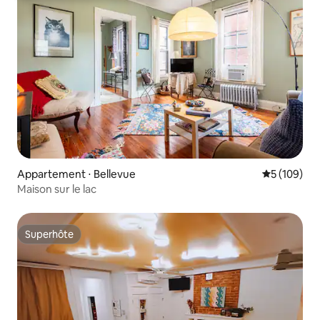
Appartement ⋅ Bellevue
Évaluation 
5 (109)
Maison sur le lac
Superhôte
Superhôte