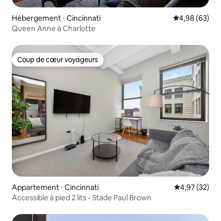
Hébergement ⋅ Cincinnati
Évaluation mo
4,98 (63)
Queen Anne à Charlotte
Coup de cœur voyageurs
Coup de cœur voyageurs
Appartement ⋅ Cincinnati
Évaluation mo
4,97 (32)
Accessible à pied 2 lits - Stade Paul Brown