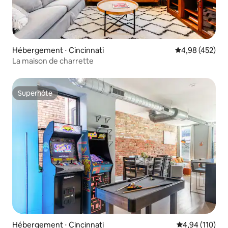
Hébergement ⋅ Cincinnati
Évaluation moy
4,98 (452)
La maison de charrette
Superhôte
Superhôte
Hébergement ⋅ Cincinnati
Évaluation moy
4,94 (110)