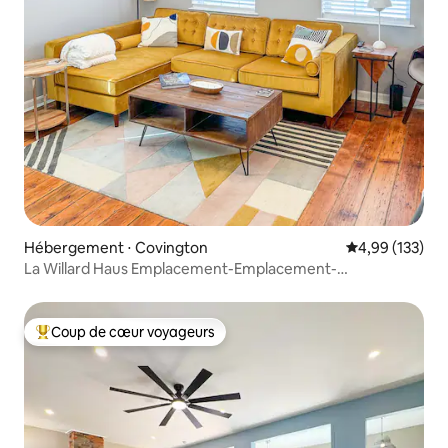
Hébergement ⋅ Covington
Évaluation moy
4,99 (133)
La Willard Haus Emplacement-Emplacement-
Emplacement
Coup de cœur voyageurs
Coups de cœur voyageurs les plus appréciés