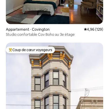
Appartement ⋅ Covington
Évaluation moy
4,96 (129)
Studio confortable Cov Boho au 3e étage
Coup de cœur voyageurs
Coups de cœur voyageurs les plus appréciés