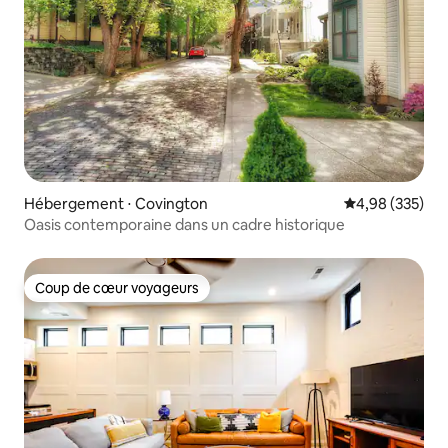
Hébergement ⋅ Covington
Évaluation moy
4,98 (335)
Oasis contemporaine dans un cadre historique
Coup de cœur voyageurs
Coup de cœur voyageurs