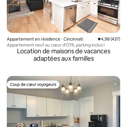
Appartement en résidence ⋅ Cincinnati
Évaluation moy
4,98 (437)
Appartement neuf au cœur d'OTR, parking inclus !
Location de maisons de vacances
adaptées aux familles
Coup de cœur voyageurs
Coup de cœur voyageurs