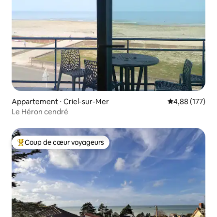
Appartement ⋅ Criel-sur-Mer
Évaluation moy
4,88 (177)
Le Héron cendré
Coup de cœur voyageurs
Coups de cœur voyageurs les plus appréciés