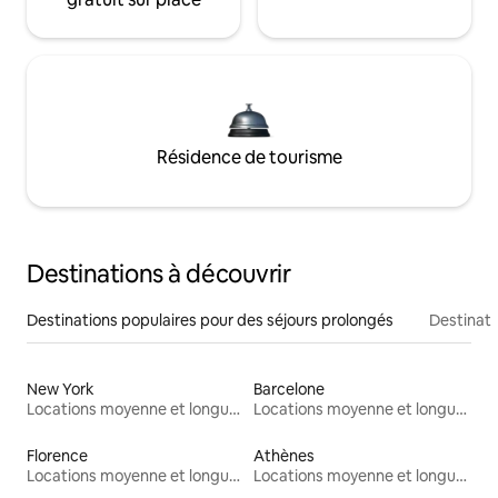
Résidence de tourisme
Destinations à découvrir
Destinations populaires pour des séjours prolongés
Destinati
New York
Barcelone
Locations moyenne et longue durée
Locations moyenne et longue durée
Florence
Athènes
Locations moyenne et longue durée
Locations moyenne et longue durée