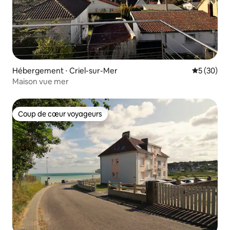
Hébergement ⋅ Criel-sur-Mer
Évaluation
5 (30)
Maison vue mer
Coup de cœur voyageurs
Coup de cœur voyageurs