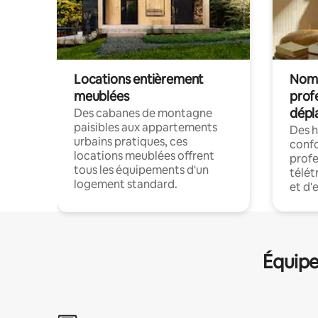
Locations entièrement
Noma
meublées
prof
dépl
Des cabanes de montagne
paisibles aux appartements
Des 
urbains pratiques, ces
confo
locations meublées offrent
profe
tous les équipements d'un
télét
logement standard.
et d'
Équipe