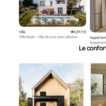
Villa
Évaluation moyenne su
4,91 (11)
Villa Noah - Villa de luxe avec piscine
Apparte
privée
Apparte
Le confor