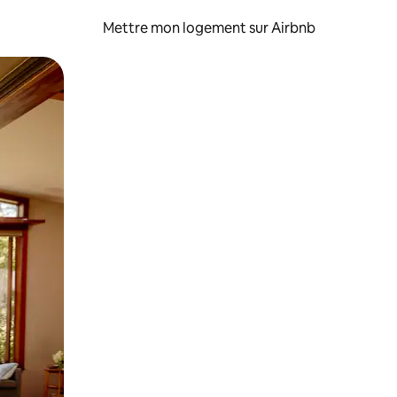
Mettre mon logement sur Airbnb
sant glisser.