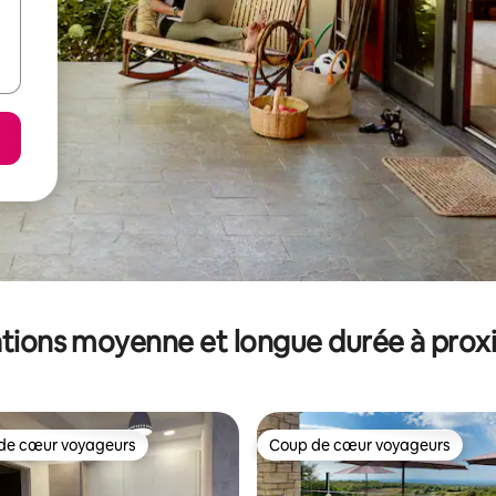
tions moyenne et longue durée à prox
de cœur voyageurs
Coup de cœur voyageurs
 cœur voyageurs les plus appréciés
Coup de cœur voyageurs