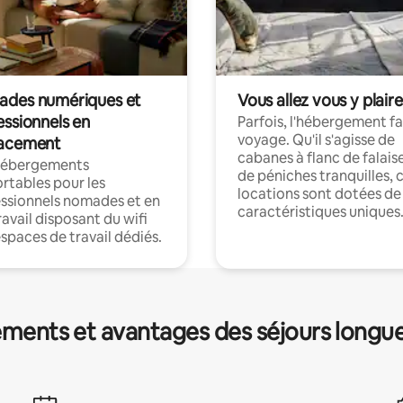
des numériques et
Vous allez vous y plaire
essionnels en
Parfois, l'hébergement fai
voyage. Qu'il s'agisse de
acement
cabanes à flanc de falais
hébergements
de péniches tranquilles, 
rtables pour les
locations sont dotées de
ssionnels nomades et en
caractéristiques uniques
ravail disposant du wifi
espaces de travail dédiés.
ments et avantages des séjours longu