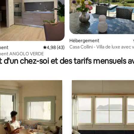
r la base de 11 commentaires : 4,91 sur 5
Hébergement
Casa Collini - Villa de luxe avec 
ment
Évaluation moyenne sur la base de 43 comme
4,98 (43)
mer+piscine
ment ANGOLO VERDE
t d'un chez-soi et des tarifs mensuels 