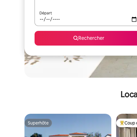
Départ
Rechercher
Loca
Superhôte
Coup 
Superhôte
Coups de