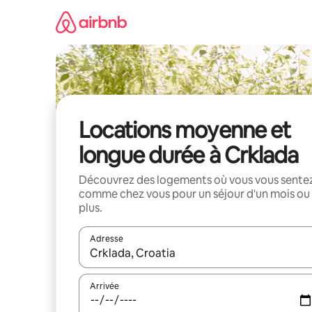
Aller
directement
au
contenu
Locations moyenne et
longue durée à Crklada
Découvrez des logements où vous vous sente
comme chez vous pour un séjour d'un mois ou
plus.
Adresse
Lorsque les résultats s'affichent, utilisez les flèc
Arrivée