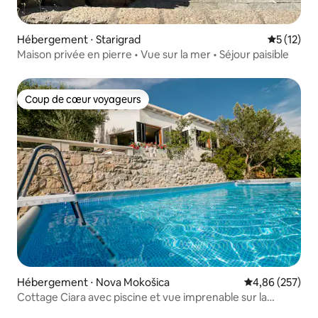
Hébergement ⋅ Starigrad
Évaluation
5 (12)
Maison privée en pierre • Vue sur la mer • Séjour paisible
Coup de cœur voyageurs
Coup de cœur voyageurs
Hébergement ⋅ Nova Mokošica
Évaluation moy
4,86 (257)
Cottage Ciara avec piscine et vue imprenable sur la
rivière/mer