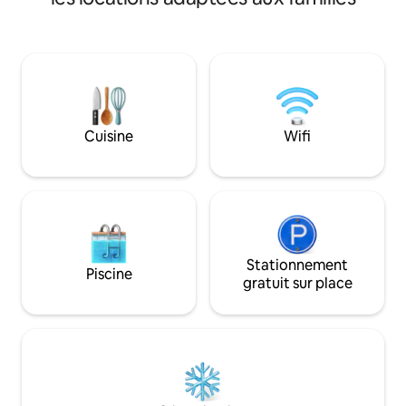
maison est entouré
car il s'agit d'une entreprise familiale où
une vue dégagée s
nous avons combiné nos visions et nos
animaux domestiq
fusées décoratives sans aucune
autorisés, et il n'
assistance professionnelle dans la
dans l'appartement
conception de notre espace. Profitez de
personnes handica
votre maison loin de chez vous, nous
chauffée (mai-oct
sommes là pour vous offrir notre
profondeur 1,5m. S
hospitalité chaleureuse et nous assurer
Cuisine
Wifi
coffre-fort, parkin
que vos vacances sont mémorables.
terrasse, chaises 
au bord de la pisci
Stationnement
Piscine
gratuit sur place