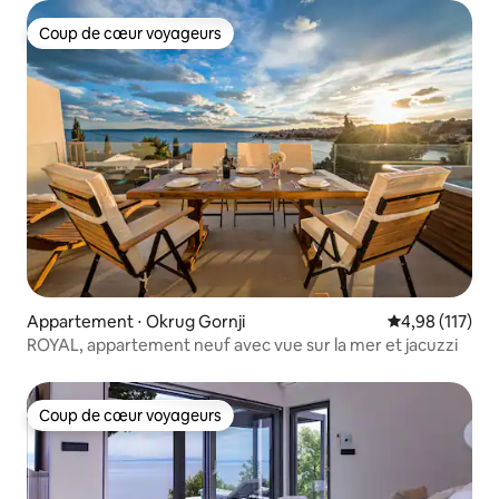
Coup de cœur voyageurs
Coup de cœur voyageurs
Appartement ⋅ Okrug Gornji
Évaluation moy
4,98 (117)
ROYAL, appartement neuf avec vue sur la mer et jacuzzi
Coup de cœur voyageurs
Coup de cœur voyageurs