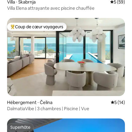
Villa ⋅ Škabrnja
Évaluation
5 (59)
Villa Elena attrayante avec piscine chauffée
Coup de cœur voyageurs
Coups de cœur voyageurs les plus appréciés
Hébergement ⋅ Čelina
Évaluation
5 (14)
DalmatiaVibe | 3 chambres | Piscine | Vue
Superhôte
Superhôte