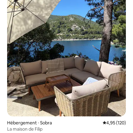
Hébergement ⋅ Sobra
Évaluation moy
4,95 (120)
La maison de Filip