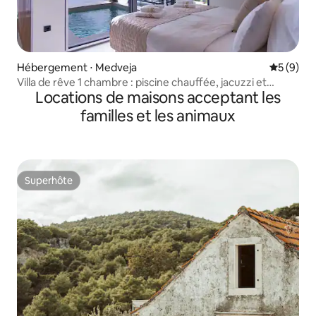
Hébergement ⋅ Medveja
Évaluatio
5 (9)
Villa de rêve 1 chambre : piscine chauffée, jacuzzi et
Locations de maisons acceptant les
sauna !
familles et les animaux
Superhôte
Superhôte