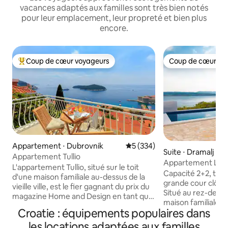
vacances adaptés aux familles sont très bien notés
pour leur emplacement, leur propreté et bien plus
encore.
Coup de cœur voyageurs
Coup de cœur vo
Coups de cœur voyageurs les plus appréciés
Coup de cœur vo
Appartement ⋅ Dubrovnik
Évaluation moyenne sur la ba
5 (334)
Suite ⋅ Dramalj
Appartement Tullio
Appartement Lora
L'appartement Tullio, situé sur le toit
Capacité 2+2, tail
d'une maison familiale au-dessus de la
grande cour clôtur
vieille ville, est le fier gagnant du prix du
Situé au rez-de-c
magazine Home and Design en tant que
maison familiale d
meilleur appartement grenier en
Croatie : équipements populaires dans
nouvellement cons
Croatie pour 2017. Nous sommes
entièrement équip
les locations adaptées aux familles
immensément fiers de notre réalisation