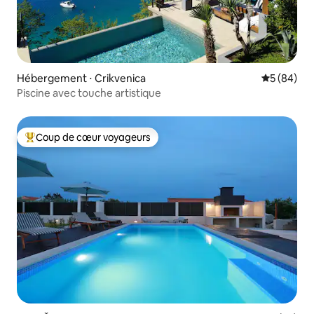
Hébergement ⋅ Crikvenica
Évaluation
5 (84)
Piscine avec touche artistique
Coup de cœur voyageurs
Coups de cœur voyageurs les plus appréciés