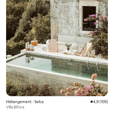
Hébergement ⋅ Selca
Évaluation mo
4,9 (105)
Villa Bifora