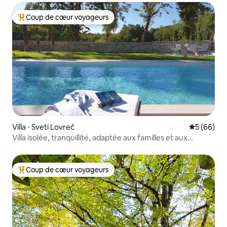
Coup de cœur voyageurs
Coups de cœur voyageurs les plus appréciés
Villa ⋅ Sveti Lovreč
Évaluation
5 (66)
Villa isolée, tranquillité, adaptée aux familles et aux
animaux de compagnie
Coup de cœur voyageurs
Coups de cœur voyageurs les plus appréciés