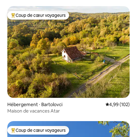
Coup de cœur voyageurs
Coups de cœur voyageurs les plus appréciés
Hébergement ⋅ Bartolovci
Évaluation moy
4,99 (102)
Maison de vacances Atar
Coup de cœur voyageurs
Coups de cœur voyageurs les plus appréciés