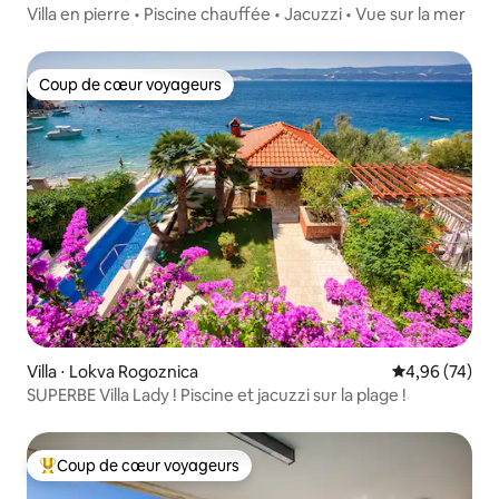
Villa en pierre • Piscine chauffée • Jacuzzi • Vue sur la mer
Coup de cœur voyageurs
Coup de cœur voyageurs
Villa ⋅ Lokva Rogoznica
Évaluation mo
4,96 (74)
SUPERBE Villa Lady ! Piscine et jacuzzi sur la plage !
Coup de cœur voyageurs
Coups de cœur voyageurs les plus appréciés