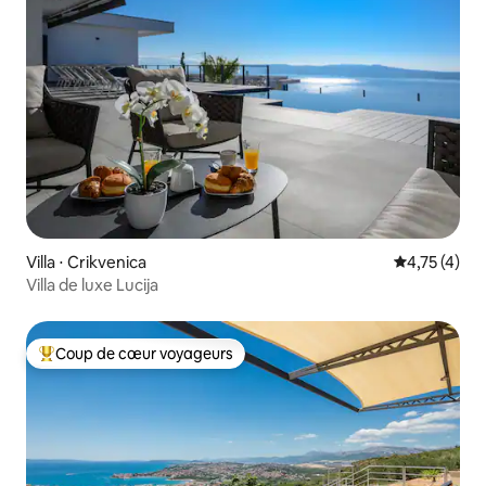
Villa ⋅ Crikvenica
Évaluation m
4,75 (4)
Villa de luxe Lucija
Coup de cœur voyageurs
Coups de cœur voyageurs les plus appréciés