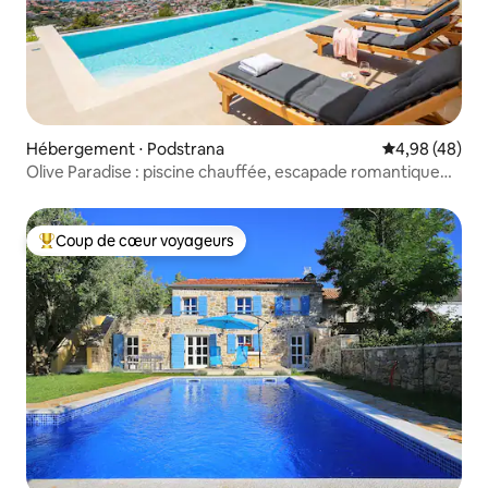
Hébergement ⋅ Podstrana
Évaluation mo
4,98 (48)
Olive Paradise : piscine chauffée, escapade romantique
pour 2
Coup de cœur voyageurs
Coups de cœur voyageurs les plus appréciés