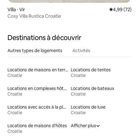
Villa ⋅ Vir
Évaluation mo
4,99 (72)
Cosy Villa Rustica Croatie
Destinations à découvrir
Autres types de logements
Activités
Locations de maisons en terre
Locations de tentes
Croatie
Croatie
Locations en complexes hôteliers
Locations de bateaux
Croatie
Croatie
Locations avec accès à la plage
Locations de luxe
Croatie
Croatie
Locations de maisons d'hôtes
Afficher plus
Croatie