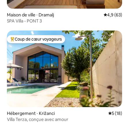
Maison de ville ⋅ Dramalj
Évaluation m
4,9 (63)
SPA Villa - PONT 3
Coup de cœur voyageurs
Coups de cœur voyageurs les plus appréciés
Hébergement ⋅ Križanci
Évaluation
5 (18)
Villa Terza, conçue avec amour