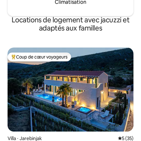
Climatisation
Locations de logement avec jacuzzi et
adaptés aux familles
Coup de cœur voyageurs
Coups de cœur voyageurs les plus appréciés
Villa ⋅ Jarebinjak
Évaluation
5 (35)