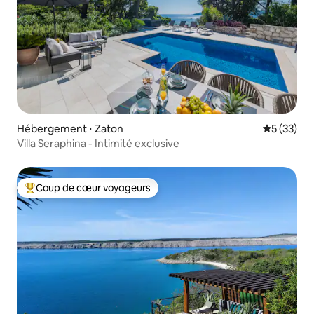
Hébergement ⋅ Zaton
Évaluation
5 (33)
Villa Seraphina - Intimité exclusive
Coup de cœur voyageurs
Coups de cœur voyageurs les plus appréciés