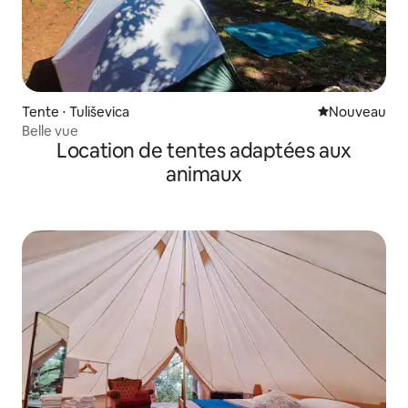
Tente ⋅ Tuliševica
Nouvel hébe
Nouveau
Belle vue
Location de tentes adaptées aux
animaux