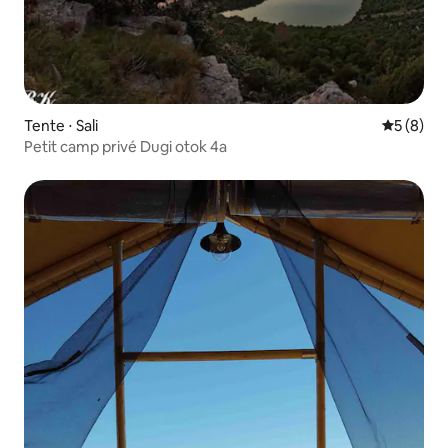
Tente ⋅ Sali
Évaluatio
5 (8)
Petit camp privé Dugi otok 4a