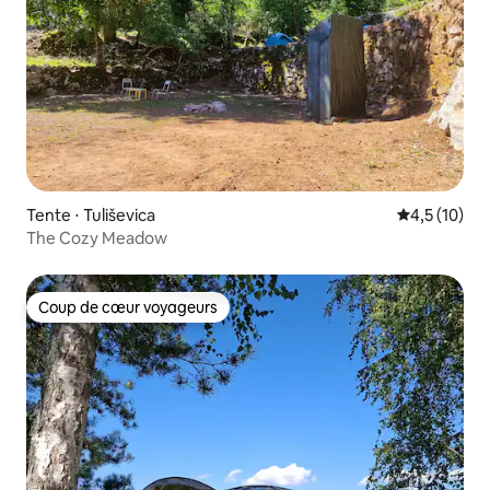
Tente ⋅ Tuliševica
Évaluation m
4,5 (10)
The Cozy Meadow
Coup de cœur voyageurs
Coup de cœur voyageurs