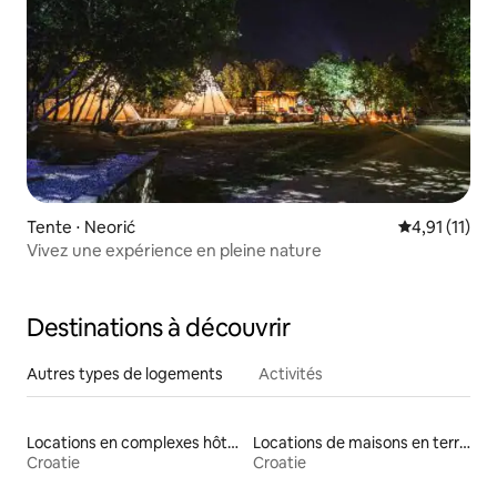
Tente ⋅ Neorić
Évaluation m
4,91 (11)
Vivez une expérience en pleine nature
Destinations à découvrir
Autres types de logements
Activités
Locations en complexes hôteliers
Locations de maisons en terre
Croatie
Croatie