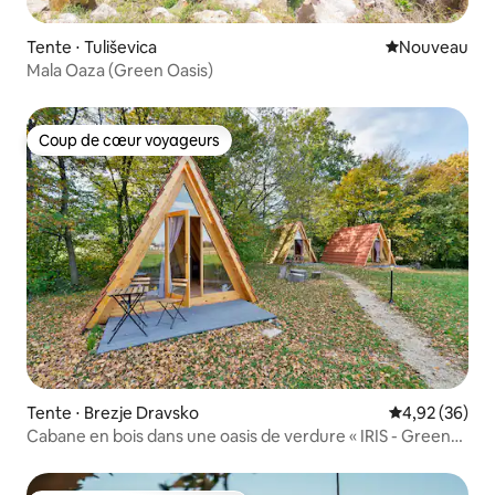
Tente ⋅ Tuliševica
Nouvel hébe
Nouveau
Mala Oaza (Green Oasis)
Coup de cœur voyageurs
Coup de cœur voyageurs
Tente ⋅ Brezje Dravsko
Évaluation mo
4,92 (36)
Cabane en bois dans une oasis de verdure « IRIS - Green
Rim »