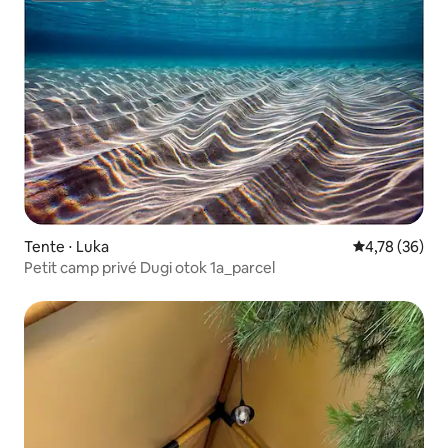
Tente ⋅ Luka
Évaluation mo
4,78 (36)
Petit camp privé Dugi otok 1a_parcel