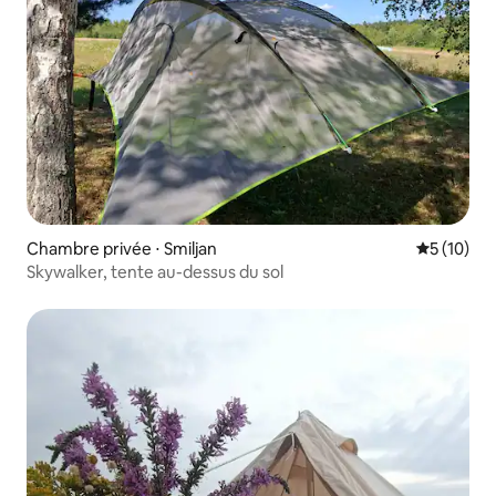
Chambre privée ⋅ Smiljan
Évaluation
5 (10)
Skywalker, tente au-dessus du sol