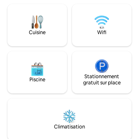
privée, d'une kitchenette entièrement
sont laissées à l'e
équipée avec machine à café Nespresso
minutes à pied). Le
et d'une douche extérieure unique.
célèbres de l'île s
Détendez-vous sur votre terrasse
voiture, le parc de
privée, explorez des plages secrètes ou
10 minutes en voitu
Cuisine
Wifi
reposez-vous simplement sous les
l'étagère du réfri
étoiles en toute tranquillité. Les animaux
dans le prix.
de compagnie sont les bienvenus.
Stationnement
Piscine
gratuit sur place
Climatisation