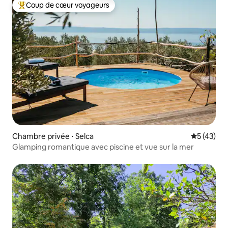
Coup de cœur voyageurs
Coups de cœur voyageurs les plus appréciés
Chambre privée ⋅ Selca
Évaluation
5 (43)
Glamping romantique avec piscine et vue sur la mer