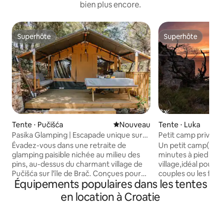
bien plus encore.
Superhôte
Superhôte
Superhôte
Superhôte
Tente ⋅ Pučišća
Nouvel hébergement
Nouveau
Tente ⋅ Luka
Pasika Glamping | Escapade unique sur
Petit camp privé 
l'île pour deux
Évadez-vous dans une retraite de
Un petit camp(max
glamping paisible nichée au milieu des
minutes à pied de 
pins, au-dessus du charmant village de
village,idéal pour 
Pučišća sur l'île de Brač. Conçues pour
couples ou les fami
Équipements populaires dans les tentes
deux personnes, chacune des deux
beauté de cette îl
tentes offre une intimité totale et allie la
de seulement 16 e
en location à Croatie
beauté de la nature au confort
euros pour 2 perso
moderne. Profitez d'un lit Queen Size,
frais supplémenta
de la climatisation, d'une salle de bain
la nature, hors cir