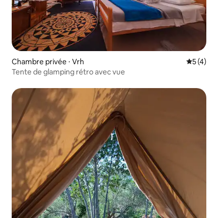
Chambre privée ⋅ Vrh
Évaluatio
5 (4)
Tente de glamping rétro avec vue