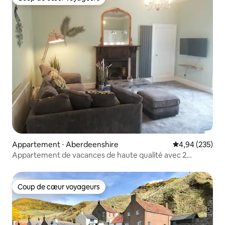
Coup de cœur voyageurs
Appartement ⋅ Aberdeenshire
Évaluation moy
4,94 (235)
Appartement de vacances de haute qualité avec 2
chambres à Banff
Coup de cœur voyageurs
Coup de cœur voyageurs