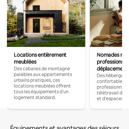
Locations entièrement
Nomades num
meublées
professionnel
déplacement
Des cabanes de montagne
paisibles aux appartements
Des hébergem
urbains pratiques, ces
confortables p
locations meublées offrent
professionnels
tous les équipements d'un
télétravail dis
logement standard.
et d'espaces de
Équipements et avantages des séjours