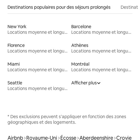
Destinations populaires pour des séjours prolongés
Destinati
New York
Barcelone
Locations moyenne et longue durée
Locations moyenne et longue durée
Florence
Athènes
Locations moyenne et longue durée
Locations moyenne et longue durée
Miami
Montréal
Locations moyenne et longue durée
Locations moyenne et longue durée
Seattle
Afficher plus
Locations moyenne et longue durée
* Des exclusions peuvent s'appliquer en fonction des zones
géographiques et des logements.
Airbnb
Royaume-Uni
Écosse
Aberdeenshire
Crovie