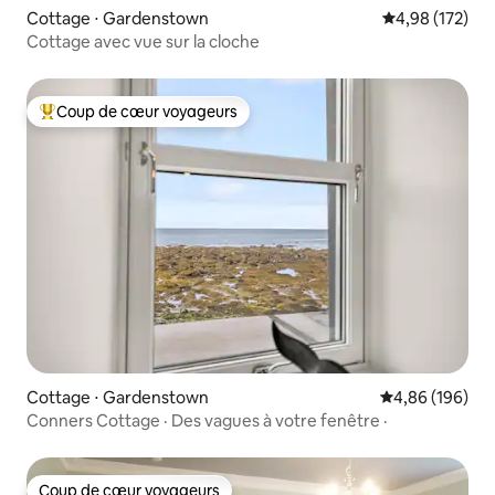
Cottage ⋅ Gardenstown
Évaluation moy
4,98 (172)
Cottage avec vue sur la cloche
Coup de cœur voyageurs
Coups de cœur voyageurs les plus appréciés
Cottage ⋅ Gardenstown
Évaluation moy
4,86 (196)
Conners Cottage · Des vagues à votre fenêtre ·
Coup de cœur voyageurs