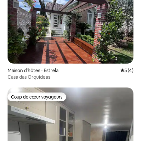
Maison d'hôtes ⋅ Estrela
Évaluatio
5 (4)
Casa das Orquídeas
Coup de cœur voyageurs
Coup de cœur voyageurs