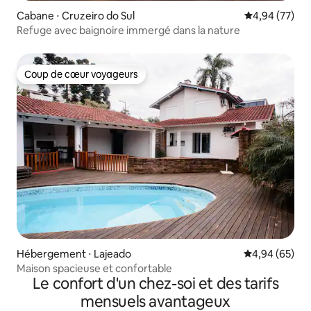
Cabane ⋅ Cruzeiro do Sul
Évaluation mo
4,94 (77)
Refuge avec baignoire immergé dans la nature
Coup de cœur voyageurs
Coup de cœur voyageurs
Hébergement ⋅ Lajeado
Évaluation mo
4,94 (65)
Maison spacieuse et confortable
Le confort d'un chez-soi et des tarifs
mensuels avantageux