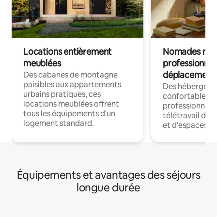
Locations entièrement
Nomades num
meublées
professionnel
déplacement
Des cabanes de montagne
paisibles aux appartements
Des hébergem
urbains pratiques, ces
confortables p
locations meublées offrent
professionnels
tous les équipements d'un
télétravail dis
logement standard.
et d'espaces de
Équipements et avantages des séjours
longue durée