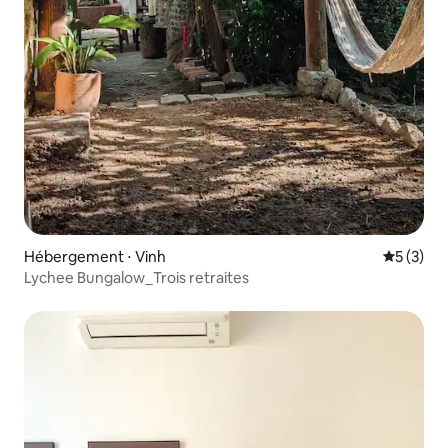
Hébergement ⋅ Vinh
Évaluatio
5 (3)
Lychee Bungalow_Trois retraites