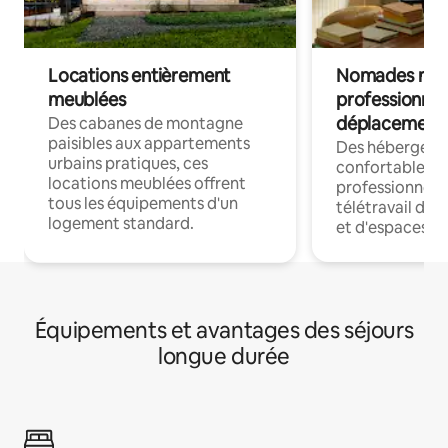
Locations entièrement
Nomades num
meublées
professionnel
déplacement
Des cabanes de montagne
paisibles aux appartements
Des hébergem
urbains pratiques, ces
confortables p
locations meublées offrent
professionnels
tous les équipements d'un
télétravail dis
logement standard.
et d'espaces de
Équipements et avantages des séjours
longue durée