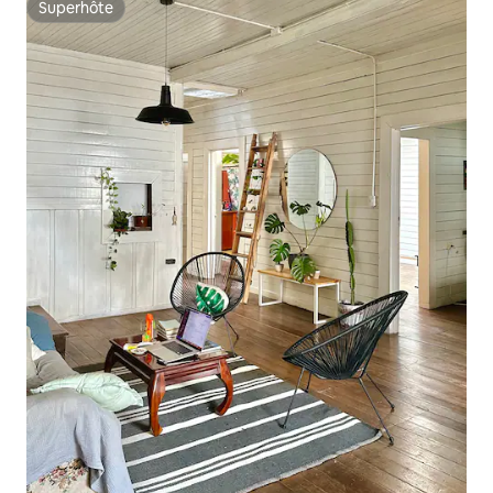
Superhôte
Superhôte