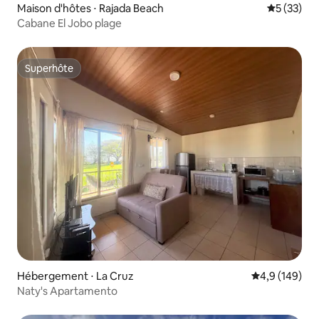
Maison d'hôtes ⋅ Rajada Beach
Évaluation
5 (33)
Cabane El Jobo plage
Superhôte
Superhôte
Hébergement ⋅ La Cruz
Évaluation mo
4,9 (149)
Naty's Apartamento