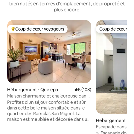
bien notés en termes d'emplacement, de propreté et
plus encore.
Coup de cœur voyageurs
Coup de cœur vo
Coups de cœur voyageurs les plus appréciés
Coup de cœur vo
Hébergement ⋅ Quelepa
Évaluation moyenne sur la ba
5 (103)
Maison charmante et chaleureuse dans
le quartier des Ramblas, San Miguel
Profitez d'un séjour confortable et sûr
dans cette belle maison située dans le
quartier des Ramblas San Miguel. La
maison est meublée et décorée dans un
Hébergement ⋅ Sa
style moderne, idéale pour les familles,
Escapade dans la vil
les couples ou les voyageurs d'affaires. Il
✨ Escapade dorée