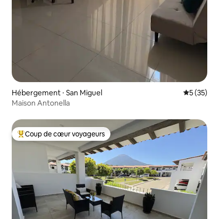
Hébergement ⋅ San Miguel
Évaluation
5 (35)
Maison Antonella
Coup de cœur voyageurs
Coups de cœur voyageurs les plus appréciés