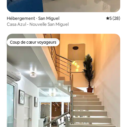
Hébergement ⋅ San Miguel
Évaluation
5 (28)
Casa Azul - Nouvelle San Miguel
Coup de cœur voyageurs
Coup de cœur voyageurs