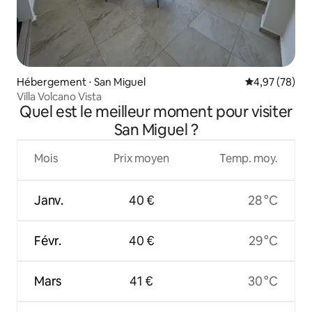
Hébergement ⋅ San Miguel
Évaluation mo
4,97 (78)
Villa Volcano Vista
Quel est le meilleur moment pour visiter
San Miguel ?
Mois
Prix moyen
Temp. moy.
Janv.
40 €
28 °C
Févr.
40 €
29 °C
Mars
41 €
30 °C