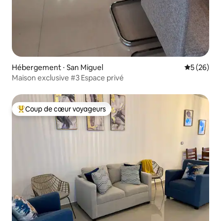
Hébergement ⋅ San Miguel
Évaluation
5 (26)
Maison exclusive #3 Espace privé
Coup de cœur voyageurs
Coups de cœur voyageurs les plus appréciés