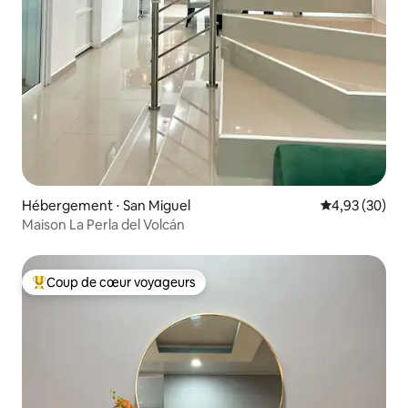
Hébergement ⋅ San Miguel
Évaluation mo
4,93 (30)
Maison La Perla del Volcán
Coup de cœur voyageurs
Coups de cœur voyageurs les plus appréciés