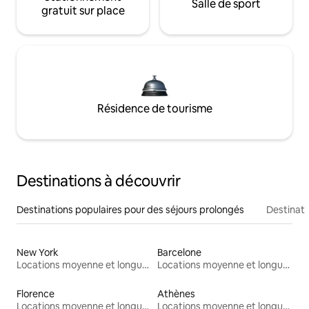
Salle de sport
gratuit sur place
Résidence de tourisme
Destinations à découvrir
Destinations populaires pour des séjours prolongés
Destinati
New York
Barcelone
Locations moyenne et longue durée
Locations moyenne et longue durée
Florence
Athènes
Locations moyenne et longue durée
Locations moyenne et longue durée