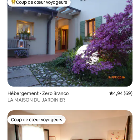
Coup de cœur voyageurs
Coups de cœur voyageurs les plus appréciés
Hébergement ⋅ Zero Branco
Évaluation mo
4,94 (69)
LA MAISON DU JARDINIER
Coup de cœur voyageurs
Coup de cœur voyageurs