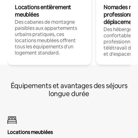
Locations entièrement
Nomades num
meublées
professionnel
déplacement
Des cabanes de montagne
paisibles aux appartements
Des hébergem
urbains pratiques, ces
confortables p
locations meublées offrent
professionnels
tous les équipements d'un
télétravail dis
logement standard.
et d'espaces de
Équipements et avantages des séjours
longue durée
Locations meublées