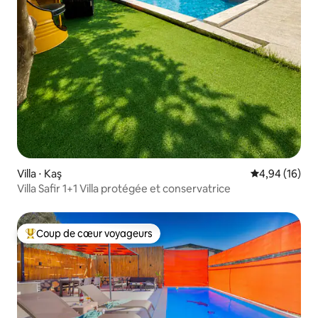
Villa ⋅ Kaş
Évaluation mo
4,94 (16)
Villa Safir 1+1 Villa protégée et conservatrice
Coup de cœur voyageurs
Coups de cœur voyageurs les plus appréciés