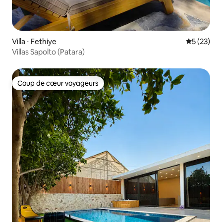
Villa ⋅ Fethiye
Évaluation
5 (23)
Villas Sapolto (Patara)
Coup de cœur voyageurs
Coup de cœur voyageurs