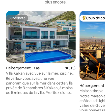
plus encore.
Superhôte
Coup de cœur 
Superhôte
Coups de cœur vo
Hébergement ⋅ Kaş
Évaluation moyenne sur la 
5 (5)
Villa Kalkan avec vue sur la mer, piscine
privée à débordement
Réveillez-vous avec une vue
panoramique sur la mer dans cette villa
Hébergement ⋅ Uç
privée de 3 chambres à Kalkan, à moins
Maison simple
de 5 minutes de la ville. Profitez d'une
Notre maison est s
piscine à débordement isolée de 10 m,
château d'Uçhisar 
de terrasses ensoleillées, de chaises
vallée de Güvercinl
longues de qualité, d'un coin repas
vous pouvez regard