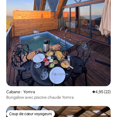
Cabane ⋅ Yomra
Évaluation mo
4,95 (22)
Bungalow avec piscine chaude Yomra
Coup de cœur voyageurs
Coup de cœur voyageurs