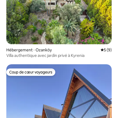
Hébergement ⋅ Ozanköy
Évaluatio
5 (9)
Villa authentique avec jardin privé à Kyrenia
Coup de cœur voyageurs
Coup de cœur voyageurs