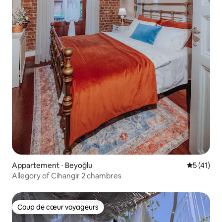
Appartement ⋅ Beyoğlu
Évaluation
5 (41)
Allegory of Cihangir 2 chambres
Coup de cœur voyageurs
Coup de cœur voyageurs