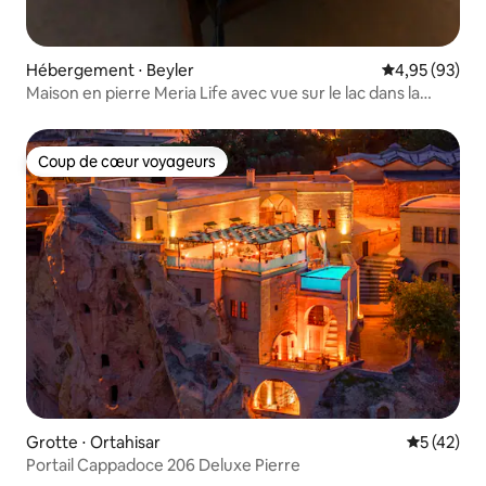
Hébergement ⋅ Beyler
Évaluation mo
4,95 (93)
Maison en pierre Meria Life avec vue sur le lac dans la
nature
Coup de cœur voyageurs
Coup de cœur voyageurs
Grotte ⋅ Ortahisar
Évaluation
5 (42)
Portail Cappadoce 206 Deluxe Pierre