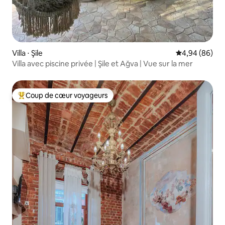
Villa ⋅ Şile
Évaluation mo
4,94 (86)
Villa avec piscine privée | Şile et Ağva | Vue sur la mer
Coup de cœur voyageurs
Coups de cœur voyageurs les plus appréciés