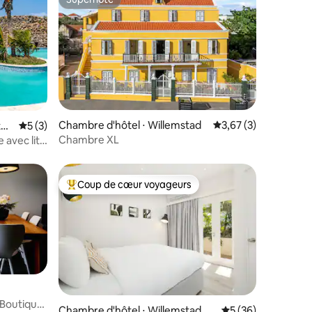
Superhôte
Chambre d'hôtel ⋅ Willemstad
Évaluation moyenne s
3,67 (3)
tpu
Évaluation moyenne sur la base de 3 commentaires : 5 sur 5
5 (3)
Chambre XL
avec lits
Coup de cœur voyageurs
Coups de cœur voyageurs les plus appréciés
 Boutique
Chambre d'hôtel ⋅ Willemstad
Évaluation moyenne
5 (36)