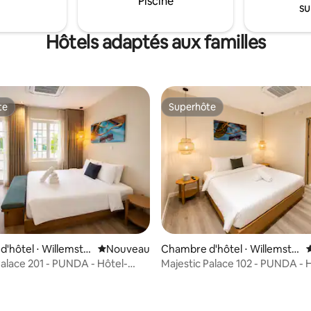
Piscine
su
 l'escapade à la plage. Le bord
pour les lunes de miel et les oc
 plus animé de Curaçao.
spéciales.
Hôtels adaptés aux familles
te
Superhôte
te
Superhôte
'hôtel ⋅ Willemsta
Nouvel hébergement
Nouveau
Chambre d'hôtel ⋅ Willemsta
d
Palace 201 - PUNDA - Hôtel-
Majestic Palace 102 - PUNDA - 
urbain
boutique urbain