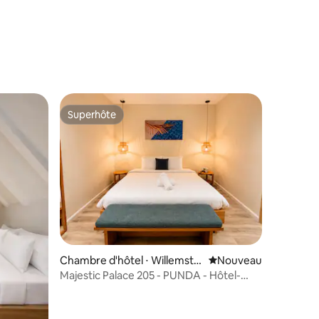
Superhôte
Superhôte
Chambre d'hôtel ⋅ Willemsta
Nouvel hébergement
Nouveau
d
Majestic Palace 205 - PUNDA - Hôtel-
boutique en ville