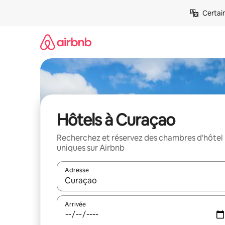
Aller
Certai
directement
au
contenu
Hôtels à Curaçao
Recherchez et réservez des chambres d'hôtel
uniques sur Airbnb
Adresse
Lorsque les résultats s'affichent, utilisez les flèc
Arrivée