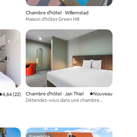
Chambre d'hôtel ⋅ Willemstad
Maison d'hôtes Green Hill
Chambre d'hôtel ⋅ Jan Thiel
Nouvel hébergement
Nouveau
Évaluation moyenne sur la base de 22 commentaires : 4,64 sur 5
4,64 (22)
Détendez-vous dans une chambre
lumineuse avec parking et accès à la
piscine
Superhôte