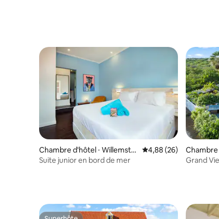
Chambre d'hôtel ⋅ Willemsta
Évaluation moyenne sur
4,88 (26)
Chambre d
d
Suite junior en bord de mer
Grand Vie
Resort
Superhôte