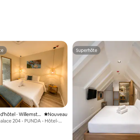
te
Superhôte
te
Superhôte
'hôtel ⋅ Willemsta
Nouvel hébergement
Nouveau
Palace 204 - PUNDA - Hôtel-
n ville