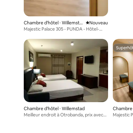
Chambre d'hôtel ⋅ Willemsta
Nouvel hébergement
Nouveau
d
Majestic Palace 305 - PUNDA - Hôtel-
boutique urbain
Superhô
Superhô
Chambre d'hôtel ⋅ Willemstad
Chambre d
d
Meilleur endroit à Otrobanda, prix avec
Majestic 
petit déjeuner inclus
boutique e