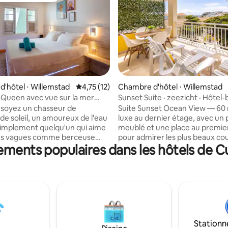
'hôtel ⋅ Willemstad
Évaluation moyenne sur la base de 12 comme
4,75 (12)
Chambre d'hôtel ⋅ Willemstad
e sur la base de 6 commentaires : 5 sur 5
Queen avec vue sur la mer
Sunset Suite · zeezicht · Hôtel
Bayside
soyez un chasseur de
Suite Sunset Ocean View — 60 
de soleil, un amoureux de l'eau
luxe au dernier étage, avec un 
simplement quelqu'un qui aime
meublé et une place au premie
des vagues comme berceuse
pour admirer les plus beaux co
ments populaires dans les hôtels de 
 nos chambres sont faites pour
soleil de Curaçao. Chambre sé
avec lit à sommier tapissier de l
e bon sens) • Configuration
avec canapé-lit et télévision da
lage, accès gratuit pour nos
deux pièces, kitchenette avec 
avec accès direct à l'océan. •
ondes, cafetière, Wi-Fi rapide e
ortables, technologie
climatisation. Situé au Blue Bay
et accès sans clé • Ambiance
Beach Resort, à quelques pas de
avec juste une touche de couleur
et du parcours de golf 18 trous.
Stationn
'est là que l'hôtel urbain
le plus romantique de la maison 