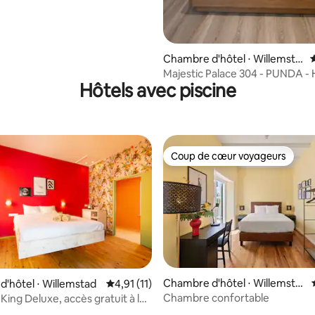
Chambre d'hôtel ⋅ Willemsta
d
Majestic Palace 304 - PUNDA - 
Hôtels avec piscine
boutique en ville
Coup de cœur voyageurs
Coup de cœur voyageurs
Chambre d'hôtel ⋅ Willemsta
'hôtel ⋅ Willemstad
Évaluation moyenne sur la base de 11 comme
4,91 (11)
d
Chambre confortable
ing Deluxe, accès gratuit à la
vée