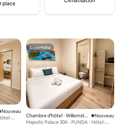
Climatisation
r place
casions
voiture, entièrement climatisée et offre
un accès à la piscine.
Superhôte
Superhôte
Nouvel hébergement
Nouveau
Chambre d'hôtel ⋅ Willemsta
Nouvel hébergement
Nouveau
Hôtel-
d
Majestic Palace 306 - PUNDA - Hôtel-
boutique en ville