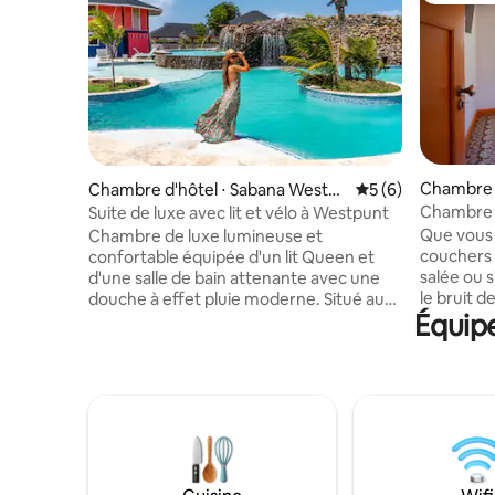
Chambre d
Chambre d'hôtel ⋅ Sabana Westp
Évaluation moyenn
5 (6)
unt
Chambre 
Suite de luxe avec lit et vélo à Westpunt
côtière
Que vous 
Chambre de luxe lumineuse et
couchers 
confortable équipée d'un lit Queen et
salée ou 
d'une salle de bain attenante avec une
le bruit 
douche à effet pluie moderne. Situé au
Équipe
nocturne,
2ème étage, vous pourrez profiter de la
vous : • Vue sur l'océan à couper le
vue sur le magnifique jardin depuis votre
souffle (dans l
terrasse. La chambre dispose également
de style p
d'une kitchenette privée, d'une salle à
voyageurs 
manger extérieure, de la climatisation,
Lits conf
d'une connexion Wi-Fi gratuite, d'une
intelligente 
télévision connectée, d'un coffre-fort et
paisible 
d'un grand placard et d'un tiroir. Situé à
Wynwood C
Westpunt et à distance de marche de la