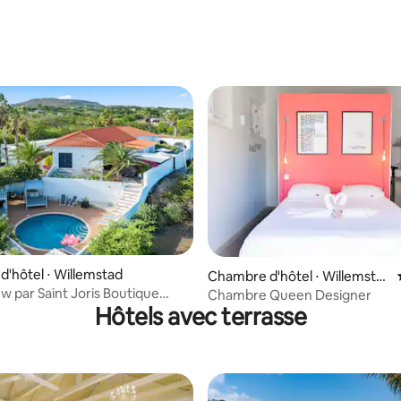
 la base de 26 commentaires : 4,88 sur 5
'hôtel ⋅ Willemstad
Chambre d'hôtel ⋅ Willemsta
d
w par Saint Joris Boutique
Chambre Queen Designer
Hôtels avec terrasse