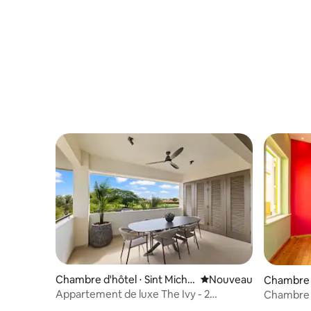
Chambre d'hôtel ⋅ Sint Michi
Nouvel hébergement
Nouveau
Chambre d
el
Appartement de luxe The Ivy - 2
Chambre K
chambres
plage pri