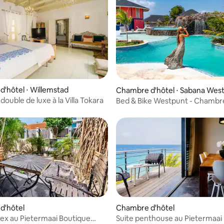
e sur la base de 4 commentaires : 5 sur 5
'hôtel ⋅ Willemstad
Chambre d'hôtel ⋅ Sabana Wes
nt
ouble de luxe à la Villa Tokara
Bed & Bike Westpunt - Chambre 
jumeaux
d'hôtel
Chambre d'hôtel
lex au Pietermaai Boutique
Suite penthouse au Pietermaai
 sur la base de 10 commentaires : 5 sur 5