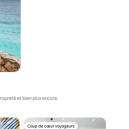
ropreté et bien plus encore.
Chambre 
Coup de cœur voyageurs
Coup de cœur voyageurs