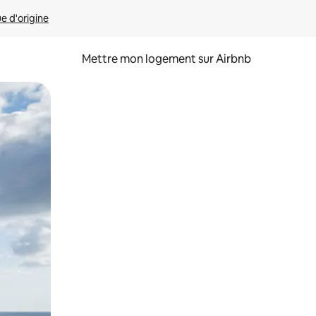
ue d'origine
Mettre mon logement sur Airbnb
sant glisser.