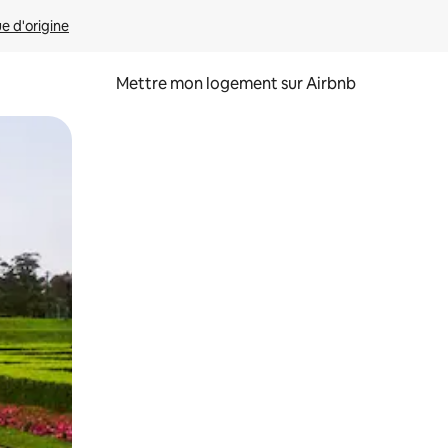
ue d'origine
Mettre mon logement sur Airbnb
sant glisser.