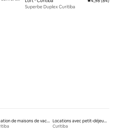
Loft ⋅ Curitiba
Évaluation moyenne su
4,98 (84)
Superbe Duplex Curitiba
mmentaires : 5 sur 5
Location de maisons de vacances
Locations avec petit-déjeuner
itiba
Curitiba