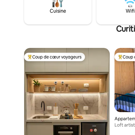
Profitez également de la piscine
balcon av
chauffée, du rooftop avec une vue
d'ambianc
Cuisine
Wifi
incroyable sur la ville et d'un espace
à café exp
conçu pour des moments inoubliables en
serviett
famille.
Curit
Coup de cœur voyageurs
Coup 
Coups de cœur voyageurs les plus appréciés
Coups de
Apparteme
Loft artis
50 m2