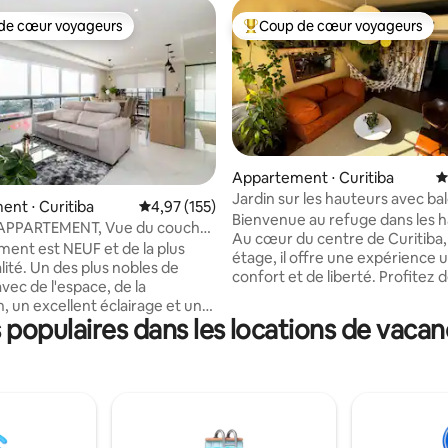
de cœur voyageurs
Coup de cœur voyageurs
 cœur voyageurs les plus appréciés
Coups de cœur voyageurs les p
Appartement ⋅ Curitiba
É
Jardin sur les hauteurs avec ba
e sur la base de 4 commentaires : 5 sur 5
nt ⋅ Curitiba
Évaluation moyenne sur la base de 155 comme
4,97 (155)
tranquillité
Bienvenue au refuge dans les h
PPARTEMENT, Vue du coucher
Au cœur du centre de Curitiba,
 Jd Botânico
ment est NEUF et de la plus
étage, il offre une expérience 
lité. Un des plus nobles de
confort et de liberté. Profitez d
avec de l'espace, de la
sur le coucher de soleil dans no
n, un excellent éclairage et un
en hauteur ! À quelques pas d
opulaires dans les locations de vacan
t résidentiel. Il est situé au
de la Praça Osório et du Largo
, donnant sur le coucher du
vous serez au cœur de l'action. 
a ville. Il y a 03 pâtés de maisons
retour, détendez-vous dans notr
botanique. Peut accueillir
size, entouré d'environnement
6 personnes, dispose d'une
spacieux et confortables. Conf
c balcon, plus 02 chambres
sécurité et style définissent no
salle à manger et salon avec
hébergement. Venez vivre des