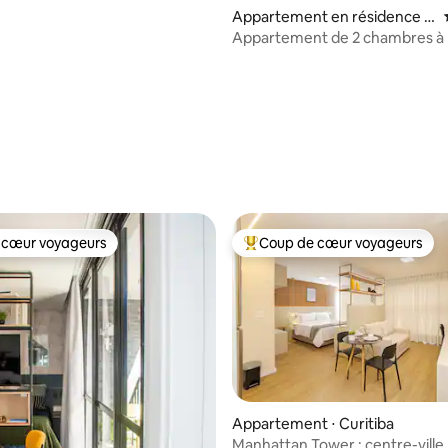
Appartement en résidence ⋅
Curitiba
Appartement de 2 chambres à E
dans le centre de CWB
r la base de 33 commentaires : 4,97 sur 5
 cœur voyageurs
Coup de cœur voyageurs
 cœur voyageurs
Coups de cœur voyageurs les p
Appartement ⋅ Curitiba
Manhattan Tower : centre-ville,
 la base de 43 commentaires : 4,98 sur 5