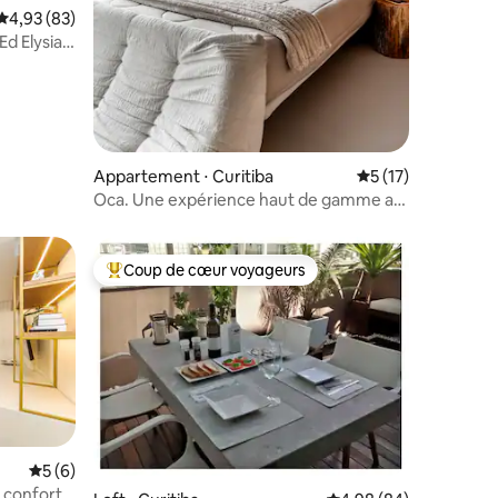
Évaluation moyenne sur la base de 83 commentaires : 4,93 sur 5
4,93 (83)
d Elysia
Appartement ⋅ Curitiba
Évaluation moyenne
5 (17)
Oca. Une expérience haut de gamme au
cœur de Curitiba.
Coup de cœur voyageurs
lus appréciés
Coups de cœur voyageurs les plus appréciés
Évaluation moyenne sur la base de 6 commentaires : 5 sur 5
5 (6)
 confort,