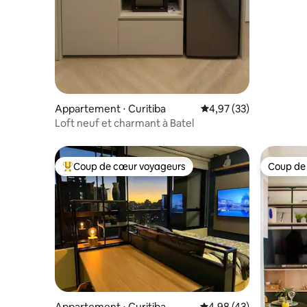
Appartement ⋅ Curitiba
Évaluation moyenne su
4,97 (33)
Loft neuf et charmant à Batel
Coup de cœur voyageurs
Coup de
Coups de cœur voyageurs les plus appréciés
Coup de
Appartement ⋅ Curitiba
Évaluation moyenne sur
4,98 (43)