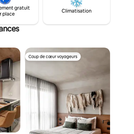
et créer de beaux souvenirs.
ement gratuit
Climatisation
r place
cances
Coup de cœur voyageurs
Coup de cœur voyageurs
mmentaires : 5 sur 5