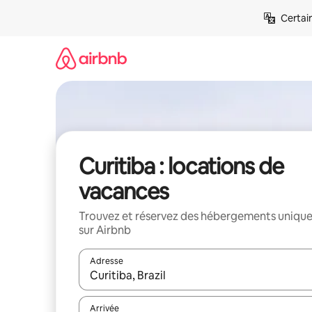
Aller
Certai
directement
au
contenu
Curitiba : locations de
vacances
Trouvez et réservez des hébergements uniqu
sur Airbnb
Adresse
Lorsque les résultats s'affichent, utilisez les flèc
Arrivée