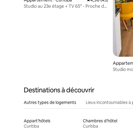
Studio au 23e étage + TV 65” - Proche du
magasin et de la gare
Apparteme
Studio mo
emplacem
Destinations à découvrir
Autres types de logements
Lieux incontournables à 
Appart'hôtels
Chambres d'hôtel
Curitiba
Curitiba