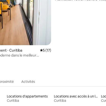
vue et garage
nt ⋅ Curitiba
Évaluation moyenne sur la base de 17 co
5 (17)
derne dans le meilleur
ent de Curitiba
proximité
Activités
Locations d'appartements
Locations avec accès à un lac
Curitiba
Curitiba
Cur