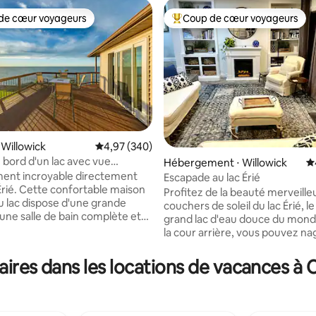
de cœur voyageurs
Coup de cœur voyageurs
 cœur voyageurs les plus appréciés
Coups de cœur voyageurs les p
 Willowick
Évaluation moyenne sur la base de 340 commen
4,97 (340)
 bord d'un lac avec vue
Hébergement ⋅ Willowick
É
le
ent incroyable directement
Escapade au lac Érié
 la base de 174 commentaires : 4,98 sur 5
 Érié. Cette confortable maison
Profitez de la beauté merveille
u lac dispose d'une grande
couchers de soleil du lac Érié, le
'une salle de bain complète et
grand lac d'eau douce du monde. Dep
/chambre avec lit King Size. Le
la cour arrière, vous pouvez na
 isolé pour que vous puissiez
pêcher. Maison de 2 chambres/2
e votre intimité, mais nous
de bain avec foyer électrique
ires dans les locations de vacances 
environ 200 pieds pour que nous
confortable dans la pièce à vivr
vous aider si vous avez besoin
1300 pieds carrés au premier ét
lac Érié. Vue sur le lac depuis p
e tout en regardant la nature,
toutes les pièces. Arrière-cour