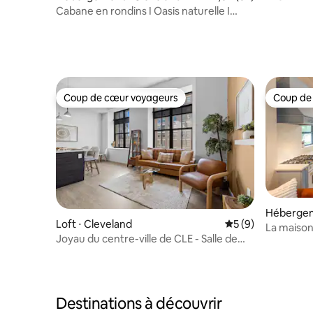
et du cent
Cabane en rondins I Oasis naturelle I
Foyer + gazébo
Coup de cœur voyageurs
Coup de
Coup de cœur voyageurs
Coup de
Hébergem
Loft ⋅ Cleveland
Évaluation moyenn
5 (9)
La maison
Joyau du centre-ville de CLE - Salle de
sport • Toit-terrasse • Stades
Destinations à découvrir