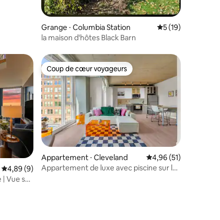
Grange ⋅ Columbia Station
Évaluation moyenne
5 (19)
la maison d'hôtes Black Barn
Coup de cœur voyageurs
Coup de cœur voyageurs
taires : 4,97 sur 5
Appartement ⋅ Cleveland
Évaluation moyenne su
4,96 (51)
Appartement de luxe avec piscine sur le
Évaluation moyenne sur la base de 9 commentaires : 4,89 sur 5
4,89 (9)
toit, jacuzzi et vue sur la ville
| Vue sur