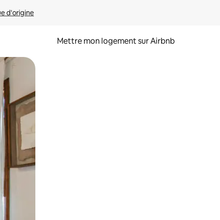
ue d'origine
Mettre mon logement sur Airbnb
sant glisser.