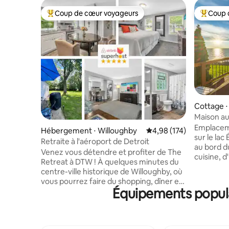
Coup de cœur voyageurs
Coup 
Coups de cœur voyageurs les plus appréciés
Coups de
Cottage ⋅
Maison au
imprenab
Emplacem
Hébergement ⋅ Willoughby
Évaluation moyenne sur
4,98 (174)
sur le lac
Retraite à l'aéroport de Detroit
au bord d
Venez vous détendre et profiter de The
cuisine, d
Retreat à DTW ! À quelques minutes du
d'un salon
centre-ville historique de Willoughby, où
chalet est
vous pourrez faire du shopping, dîner et
profiter d
Équipements popula
flâner dans les rues à votre guise. Cette
vivons à 
maison de ranch unifamiliale
puissions 
entièrement rénovée a tellement à
de nous. Profitez d'un café du matin sur
offrir. Y compris tous les appareils de
la terrass