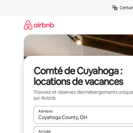
Aller
Certai
directement
au
contenu
Comté de Cuyahoga :
locations de vacances
Trouvez et réservez des hébergements uniqu
sur Airbnb
Adresse
Lorsque les résultats s'affichent, utilisez les flèc
Arrivée