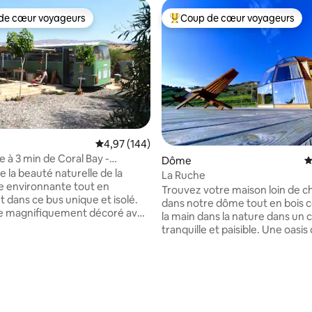
de cœur voyageurs
Coup de cœur voyageurs
 cœur voyageurs les plus appréciés
Coups de cœur voyageurs les p
Évaluation moyenne sur la base de 144 commen
4,97 (144)
e à 3 min de Coral Bay -
 la base de 55 commentaires : 4,98 sur 5
Dôme
É
ts réguliers !
e la beauté naturelle de la
La Ruche
 environnante tout en
Trouvez votre maison loin de c
t dans ce bus unique et isolé.
dans notre dôme tout en bois c
e magnifiquement décoré avec
la main dans la nature dans un 
ls anciens pour une sensation
tranquille et paisible. Une oasis
lle mais charmante et un séjour
sérénité au milieu de la ville ! S
e. Vivez la « vie en bus vert »
du centre de Peyeia, à 8 km de
énéficiant de toutes les
et à 17 km de Paphos dans le pet
s habituelles. Une escapade
d'Akoursos avec une populatio
vous voulez vous détendre et
seulement 35 habitants. Un
urcer. Profitez de la vue sur la
emplacement idéal pour se dét