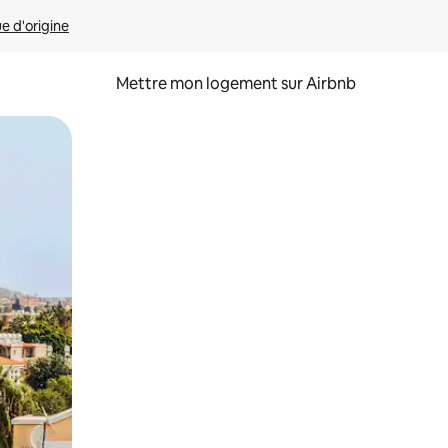
ue d'origine
Mettre mon logement sur Airbnb
sant glisser.