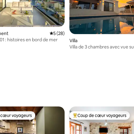
ment
Évaluation moyenne sur la base de 28 co
5 (28)
01 : histoires en bord de mer
e sur la base de 5 commentaires : 5 sur 5
Villa
Villa de 3 chambres avec vue su
Piscine privée • Près de la plage
 cœur voyageurs
Coup de cœur voyageurs
 cœur voyageurs
Coups de cœur voyageurs les p