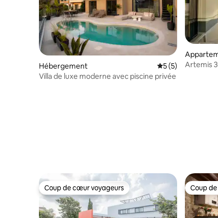
Apparte
Artemis 3
Hébergement
Évaluation moyenn
5 (5)
Villa de luxe moderne avec piscine privée
Coup de cœur voyageurs
Coup de
Coup de cœur voyageurs
Coup de