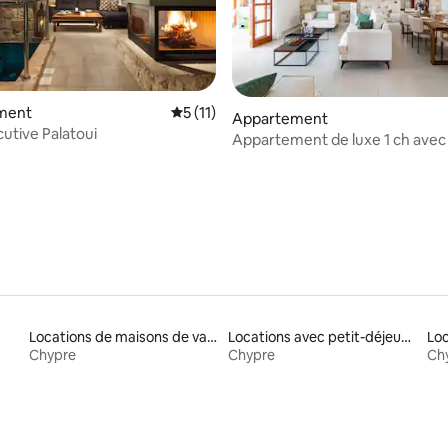
ment
Évaluation moyenne sur la base de 11 co
5 (11)
r la base de 19 commentaires : 4,89 sur 5
Appartement
cutive Palatoui
Appartement de luxe 1 ch avec 
Tsangarides Winery
Locations de maisons de vacances
Locations avec petit-déjeuner
Loc
Chypre
Chypre
Ch