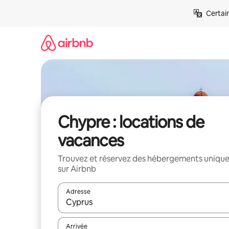
Aller
Certai
directement
au
contenu
Chypre : locations de
vacances
Trouvez et réservez des hébergements uniqu
sur Airbnb
Adresse
Lorsque les résultats s'affichent, utilisez les flèc
Arrivée