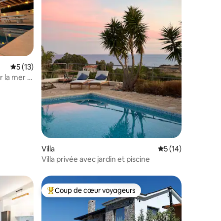
mmentaires : 5 sur 5
Évaluation moyenne sur la base de 13 commentaires : 5 sur 5
5 (13)
r la mer •
Villa
Évaluation moyenne
5 (14)
Villa privée avec jardin et piscine
Coup de cœur voyageurs
lus appréciés
Coups de cœur voyageurs les plus appréciés