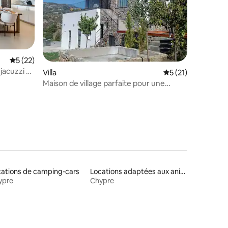
mmentaires : 5 sur 5
Évaluation moyenne sur la base de 22 commentaires : 5 sur 5
5 (22)
jacuzzi à
Villa
Évaluation moyenne
5 (21)
Maison de village parfaite pour une
escapade - sauna et jacuzzi froid
ations de camping-cars
Locations adaptées aux animaux
ypre
Chypre