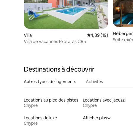
Héberge
Villa
Évaluation moyenne su
4,89 (19)
Suite exé
Villa de vacances Protaras CR5
Destinations à découvrir
Autres types de logements
Activités
Locations au pied des pistes
Locations avec jacuzzi
Chypre
Chypre
Locations de luxe
Afficher plus
Chypre