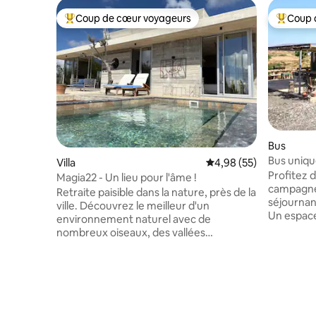
Coup de cœur voyageurs
Coup 
Coups de cœur voyageurs les plus appréciés
Coups de
Bus
Bus uniqu
Villa
Évaluation moyenne sur
4,98 (55)
équipemen
Profitez d
Magia22 - Un lieu pour l'âme !
campagne
Retraite paisible dans la nature, près de la
séjournan
ville. Découvrez le meilleur d'un
Un espac
environnement naturel avec de
des détai
nombreux oiseaux, des vallées
inhabitue
profondes, des sentiers naturels et des
confortabl
vignobles. Faites de la randonnée ou
tout en b
marchez sur les sentiers naturels
commodité
d'Agiasma et de Moundiko ou
calme si 
communiez simplement avec la nature.
vous resso
Près des plages de sable de Coral Bay (12